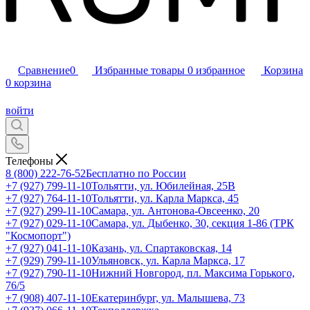
Сравнение
0
Избранные товары
0
избранное
Корзина
0
корзина
войти
Телефоны
8 (800) 222-76-52
Бесплатно по России
+7 (927) 799-11-10
Тольятти, ул. Юбилейная, 25В
+7 (927) 764-11-10
Тольятти, ул. Карла Маркса, 45
+7 (927) 299-11-10
Самара, ул. Антонова-Овсеенко, 20
+7 (927) 029-11-10
Самара, ул. Дыбенко, 30, секция 1-86 (ТРК
"Космопорт")
+7 (927) 041-11-10
Казань, ул. Спартаковская, 14
+7 (929) 799-11-10
Ульяновск, ул. Карла Маркса, 17
+7 (927) 790-11-10
Нижний Новгород, пл. Максима Горького,
76/5
+7 (908) 407-11-10
Екатеринбург, ул. Малышева, 73