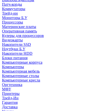
Патч-корды
Коммутаторы
Трейд-ин
Мониторы Б.У
Процессоры
Материнские платы
Оперативная память
Кулеры для процессоров
Видеокарты
Накопители SSD
Ноутбуки Б.У
Накопители HDD
Блоки питания
Компьютерные корпуса
Компьютеры
Компьютерная мебель
Компьютерные столы
Компьютерные кресла
Оргтехника
МФУ
Принтеры
Трейд-Ин
Гарантия
Доставка