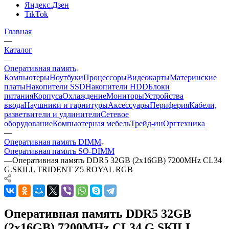
Яндекс.Дзен
TikTok
Главная
—
Каталог
—
Оперативная память
Компьютеры
Ноутбуки
Процессоры
Видеокарты
Материнские
платы
Накопители SSD
Накопители HDD
Блоки
питания
Корпуса
Охлаждение
Мониторы
Устройства
ввода
Наушники и гарнитуры
Аксессуары
Периферия
Кабели,
разветвители и удлинители
Сетевое
оборудование
Компьютерная мебель
Трейд-ин
Оргтехника
—
Оперативная память DIMM
Оперативная память SO-DIMM
—
Оперативная память DDR5 32GB (2x16GB) 7200MHz CL34
G.SКILL TRIDENT Z5 ROYAL RGB
Оперативная память DDR5 32GB
(2x16GB) 7200MHz CL34 G.SКILL