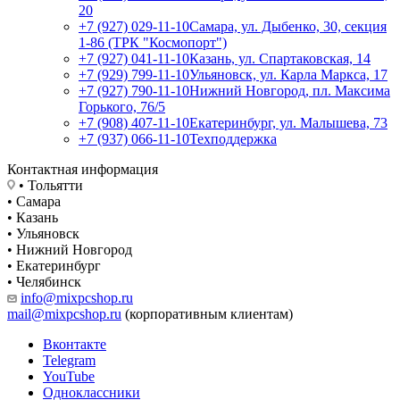
20
+7 (927) 029-11-10
Самара, ул. Дыбенко, 30, секция
1-86 (ТРК "Космопорт")
+7 (927) 041-11-10
Казань, ул. Спартаковская, 14
+7 (929) 799-11-10
Ульяновск, ул. Карла Маркса, 17
+7 (927) 790-11-10
Нижний Новгород, пл. Максима
Горького, 76/5
+7 (908) 407-11-10
Екатеринбург, ул. Малышева, 73
+7 (937) 066-11-10
Техподдержка
Контактная информация
• Тольятти
• Самара
• Казань
• Ульяновск
• Нижний Новгород
• Екатеринбург
• Челябинск
info@mixpcshop.ru
mail@mixpcshop.ru
(корпоративным клиентам)
Вконтакте
Telegram
YouTube
Одноклассники