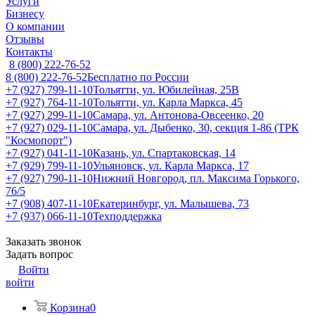
Услуги
Бизнесу
О компании
Отзывы
Контакты
8 (800) 222-76-52
8 (800) 222-76-52
Бесплатно по России
+7 (927) 799-11-10
Тольятти, ул. Юбилейная, 25В
+7 (927) 764-11-10
Тольятти, ул. Карла Маркса, 45
+7 (927) 299-11-10
Самара, ул. Антонова-Овсеенко, 20
+7 (927) 029-11-10
Самара, ул. Дыбенко, 30, секция 1-86 (ТРК
"Космопорт")
+7 (927) 041-11-10
Казань, ул. Спартаковская, 14
+7 (929) 799-11-10
Ульяновск, ул. Карла Маркса, 17
+7 (927) 790-11-10
Нижний Новгород, пл. Максима Горького,
76/5
+7 (908) 407-11-10
Екатеринбург, ул. Малышева, 73
+7 (937) 066-11-10
Техподдержка
Заказать звонок
Задать вопрос
Войти
войти
Корзина
0