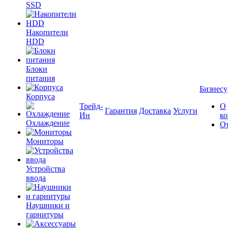
SSD
Накопители
HDD
Блоки
питания
Бизнесу
Корпуса
Трейд-
О
Гарантия
Доставка
Услуги
Ин
к
Охлаждение
О
Мониторы
Устройства
ввода
Наушники и
гарнитуры