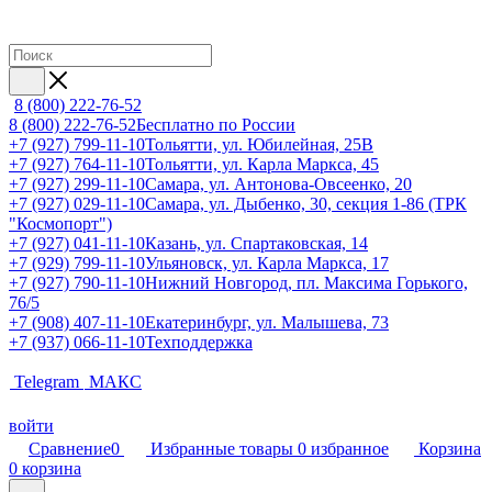
8 (800) 222-76-52
8 (800) 222-76-52
Бесплатно по России
+7 (927) 799-11-10
Тольятти, ул. Юбилейная, 25В
+7 (927) 764-11-10
Тольятти, ул. Карла Маркса, 45
+7 (927) 299-11-10
Самара, ул. Антонова-Овсеенко, 20
+7 (927) 029-11-10
Самара, ул. Дыбенко, 30, секция 1-86 (ТРК
"Космопорт")
+7 (927) 041-11-10
Казань, ул. Спартаковская, 14
+7 (929) 799-11-10
Ульяновск, ул. Карла Маркса, 17
+7 (927) 790-11-10
Нижний Новгород, пл. Максима Горького,
76/5
+7 (908) 407-11-10
Екатеринбург, ул. Малышева, 73
+7 (937) 066-11-10
Техподдержка
Telegram
МАКС
войти
Сравнение
0
Избранные товары
0
избранное
Корзина
0
корзина