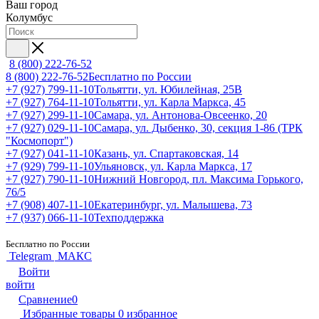
Ваш город
Колумбус
8 (800) 222-76-52
8 (800) 222-76-52
Бесплатно по России
+7 (927) 799-11-10
Тольятти, ул. Юбилейная, 25В
+7 (927) 764-11-10
Тольятти, ул. Карла Маркса, 45
+7 (927) 299-11-10
Самара, ул. Антонова-Овсеенко, 20
+7 (927) 029-11-10
Самара, ул. Дыбенко, 30, секция 1-86 (ТРК
"Космопорт")
+7 (927) 041-11-10
Казань, ул. Спартаковская, 14
+7 (929) 799-11-10
Ульяновск, ул. Карла Маркса, 17
+7 (927) 790-11-10
Нижний Новгород, пл. Максима Горького,
76/5
+7 (908) 407-11-10
Екатеринбург, ул. Малышева, 73
+7 (937) 066-11-10
Техподдержка
Бесплатно по России
Telegram
МАКС
Войти
войти
Сравнение
0
Избранные товары
0
избранное