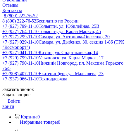
Отзывы
Контакты
8 (800) 222-76-52
8 (800) 222-76-52
Бесплатно по России
+7 (927) 799-11-10
Тольятти, ул. Юбилейная, 25В
+7 (927) 764-11-10
Тольятти, ул. Карла Маркса, 45
+7 (927) 299-11-10
Самара, ул. Антонова-Овсеенко, 20
+7 (927) 029-11-10
Самара, ул. Дыбенко, 30, секция 1-86 (ТРК
"Космопорт")
+7 (927) 041-11-10
Казань, ул. Спартаковская, 14
+7 (929) 799-11-10
Ульяновск, ул. Карла Маркса, 17
+7 (927) 790-11-10
Нижний Новгород, пл. Максима Горького,
76/5
+7 (908) 407-11-10
Екатеринбург, ул. Малышева, 73
+7 (937) 066-11-10
Техподдержка
Заказать звонок
Задать вопрос
Войти
войти
Корзина
0
Избранные товары
0