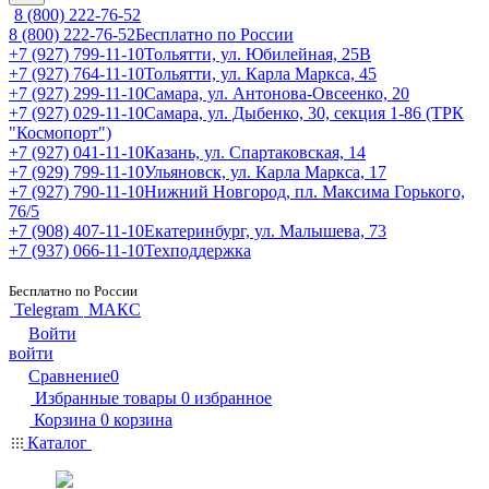
8 (800) 222-76-52
8 (800) 222-76-52
Бесплатно по России
+7 (927) 799-11-10
Тольятти, ул. Юбилейная, 25В
+7 (927) 764-11-10
Тольятти, ул. Карла Маркса, 45
+7 (927) 299-11-10
Самара, ул. Антонова-Овсеенко, 20
+7 (927) 029-11-10
Самара, ул. Дыбенко, 30, секция 1-86 (ТРК
"Космопорт")
+7 (927) 041-11-10
Казань, ул. Спартаковская, 14
+7 (929) 799-11-10
Ульяновск, ул. Карла Маркса, 17
+7 (927) 790-11-10
Нижний Новгород, пл. Максима Горького,
76/5
+7 (908) 407-11-10
Екатеринбург, ул. Малышева, 73
+7 (937) 066-11-10
Техподдержка
Бесплатно по России
Telegram
МАКС
Войти
войти
Сравнение
0
Избранные товары
0
избранное
Корзина
0
корзина
Каталог