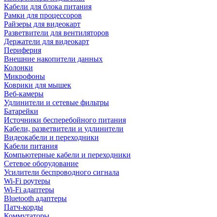
Кабели для блока питания
Рамки для процессоров
Райзеры для видеокарт
Разветвители для вентиляторов
Держатели для видеокарт
Периферия
Внешние накопители данных
Колонки
Микрофоны
Коврики для мышек
Веб-камеры
Удлинители и сетевые фильтры
Батарейки
Источники бесперебойного питания
Кабели, разветвители и удлинители
Видеокабели и переходники
Кабели питания
Компьютерные кабели и переходники
Сетевое оборудование
Усилители беспроводного сигнала
Wi-Fi роутеры
Wi-Fi адаптеры
Bluetooth адаптеры
Патч-корды
Коммутаторы