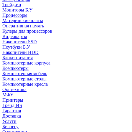
Трейд-ин
Мониторы Б.У
Процессоры
Материнские платы
Оперативная память
Кулеры для процессоров
Видеокарты
Накопители SSD
Ноутбуки Б.У
Накопители HDD
Блоки питания
Компьютерные корпуса
Компьютеры
Компьютерная мебель
Компьютерные столы
Компьютерные кресла
Оргтехника
МФУ
Принтеры
Трейд-Ин
Гарантия
Доставка
Услуги
Бизнесу
О компании