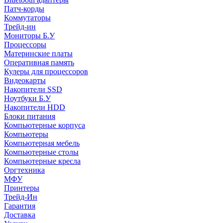
Патч-корды
Коммутаторы
Трейд-ин
Мониторы Б.У
Процессоры
Материнские платы
Оперативная память
Кулеры для процессоров
Видеокарты
Накопители SSD
Ноутбуки Б.У
Накопители HDD
Блоки питания
Компьютерные корпуса
Компьютеры
Компьютерная мебель
Компьютерные столы
Компьютерные кресла
Оргтехника
МФУ
Принтеры
Трейд-Ин
Гарантия
Доставка