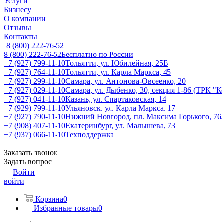
Услуги
Бизнесу
О компании
Отзывы
Контакты
8 (800) 222-76-52
8 (800) 222-76-52
Бесплатно по России
+7 (927) 799-11-10
Тольятти, ул. Юбилейная, 25В
+7 (927) 764-11-10
Тольятти, ул. Карла Маркса, 45
+7 (927) 299-11-10
Самара, ул. Антонова-Овсеенко, 20
+7 (927) 029-11-10
Самара, ул. Дыбенко, 30, секция 1-86 (ТРК "
+7 (927) 041-11-10
Казань, ул. Спартаковская, 14
+7 (929) 799-11-10
Ульяновск, ул. Карла Маркса, 17
+7 (927) 790-11-10
Нижний Новгород, пл. Максима Горького, 76
+7 (908) 407-11-10
Екатеринбург, ул. Малышева, 73
+7 (937) 066-11-10
Техподдержка
Заказать звонок
Задать вопрос
Войти
войти
Корзина
0
Избранные товары
0