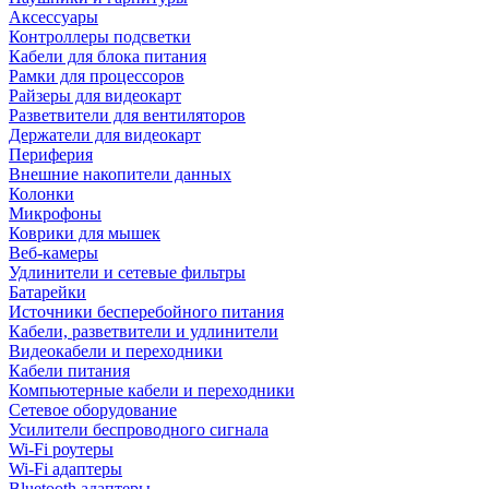
Аксессуары
Контроллеры подсветки
Кабели для блока питания
Рамки для процессоров
Райзеры для видеокарт
Разветвители для вентиляторов
Держатели для видеокарт
Периферия
Внешние накопители данных
Колонки
Микрофоны
Коврики для мышек
Веб-камеры
Удлинители и сетевые фильтры
Батарейки
Источники бесперебойного питания
Кабели, разветвители и удлинители
Видеокабели и переходники
Кабели питания
Компьютерные кабели и переходники
Сетевое оборудование
Усилители беспроводного сигнала
Wi-Fi роутеры
Wi-Fi адаптеры
Bluetooth адаптеры