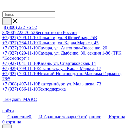
8 (800) 222-76-52
8 (800) 222-76-52
Бесплатно по России
+7 (927) 799-11-10
Тольятти, ул. Юбилейная, 25В
+7 (927) 764-11-10
Тольятти, ул. Карла Маркса, 45
+7 (927) 299-11-10
Самара, ул. Антонова-Овсеенко, 20
+7 (927) 029-11-10
Самара, ул. Дыбенко, 30, секция 1-86 (ТРК
"Космопорт")
+7 (927) 041-11-10
Казань, ул. Спартаковская, 14
+7 (929) 799-11-10
Ульяновск, ул. Карла Маркса, 17
+7 (927) 790-11-10
Нижний Новгород, пл. Максима Горького,
76/5
+7 (908) 407-11-10
Екатеринбург, ул. Малышева, 73
+7 (937) 066-11-10
Техподдержка
Telegram
МАКС
войти
Сравнение
0
Избранные товары
0
избранное
Корзина
0
корзина