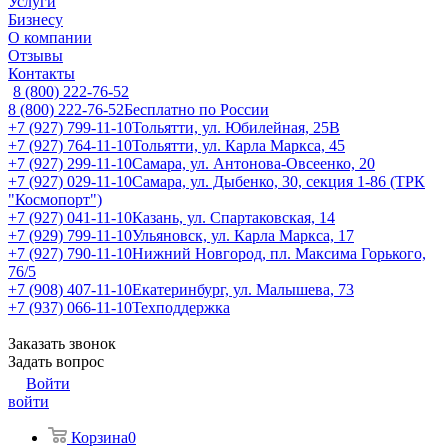
Услуги
Бизнесу
О компании
Отзывы
Контакты
8 (800) 222-76-52
8 (800) 222-76-52
Бесплатно по России
+7 (927) 799-11-10
Тольятти, ул. Юбилейная, 25В
+7 (927) 764-11-10
Тольятти, ул. Карла Маркса, 45
+7 (927) 299-11-10
Самара, ул. Антонова-Овсеенко, 20
+7 (927) 029-11-10
Самара, ул. Дыбенко, 30, секция 1-86 (ТРК
"Космопорт")
+7 (927) 041-11-10
Казань, ул. Спартаковская, 14
+7 (929) 799-11-10
Ульяновск, ул. Карла Маркса, 17
+7 (927) 790-11-10
Нижний Новгород, пл. Максима Горького,
76/5
+7 (908) 407-11-10
Екатеринбург, ул. Малышева, 73
+7 (937) 066-11-10
Техподдержка
Заказать звонок
Задать вопрос
Войти
войти
Корзина
0