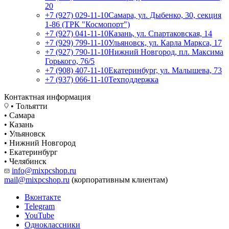
20
+7 (927) 029-11-10
Самара, ул. Дыбенко, 30, секция
1-86 (ТРК "Космопорт")
+7 (927) 041-11-10
Казань, ул. Спартаковская, 14
+7 (929) 799-11-10
Ульяновск, ул. Карла Маркса, 17
+7 (927) 790-11-10
Нижний Новгород, пл. Максима
Горького, 76/5
+7 (908) 407-11-10
Екатеринбург, ул. Малышева, 73
+7 (937) 066-11-10
Техподдержка
Контактная информация
• Тольятти
• Самара
• Казань
• Ульяновск
• Нижний Новгород
• Екатеринбург
• Челябинск
info@mixpcshop.ru
mail@mixpcshop.ru
(корпоративным клиентам)
Вконтакте
Telegram
YouTube
Одноклассники