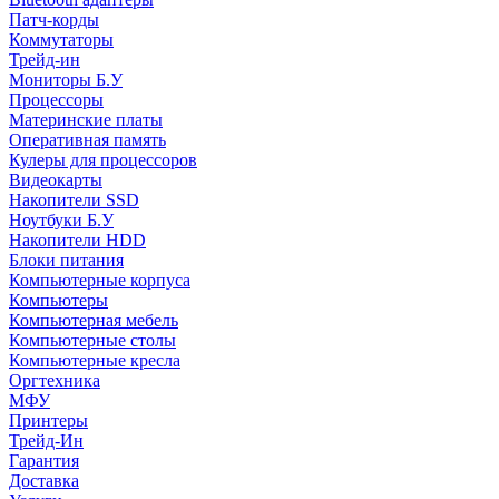
Патч-корды
Коммутаторы
Трейд-ин
Мониторы Б.У
Процессоры
Материнские платы
Оперативная память
Кулеры для процессоров
Видеокарты
Накопители SSD
Ноутбуки Б.У
Накопители HDD
Блоки питания
Компьютерные корпуса
Компьютеры
Компьютерная мебель
Компьютерные столы
Компьютерные кресла
Оргтехника
МФУ
Принтеры
Трейд-Ин
Гарантия
Доставка