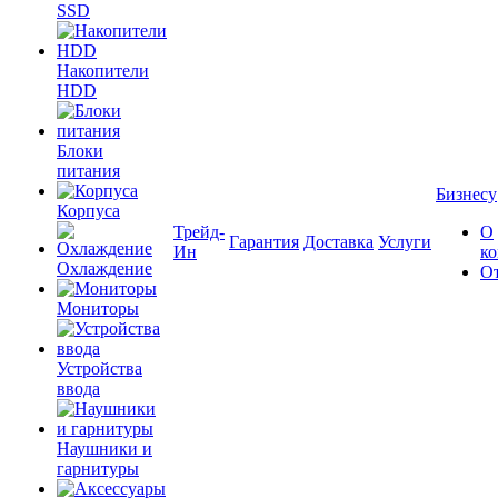
SSD
Накопители
HDD
Блоки
питания
Бизнесу
Корпуса
Трейд-
О
Гарантия
Доставка
Услуги
Ин
к
Охлаждение
О
Мониторы
Устройства
ввода
Наушники и
гарнитуры