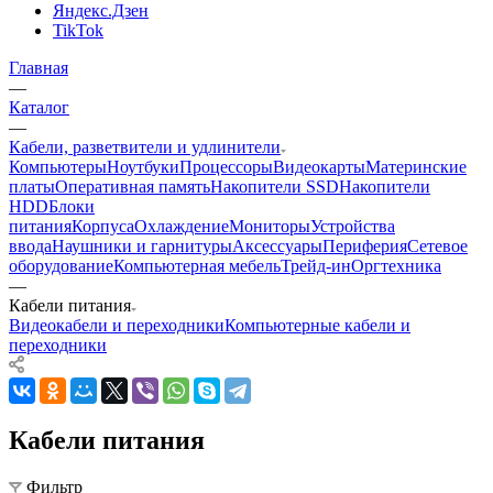
Яндекс.Дзен
TikTok
Главная
—
Каталог
—
Кабели, разветвители и удлинители
Компьютеры
Ноутбуки
Процессоры
Видеокарты
Материнские
платы
Оперативная память
Накопители SSD
Накопители
HDD
Блоки
питания
Корпуса
Охлаждение
Мониторы
Устройства
ввода
Наушники и гарнитуры
Аксессуары
Периферия
Сетевое
оборудование
Компьютерная мебель
Трейд-ин
Оргтехника
—
Кабели питания
Видеокабели и переходники
Компьютерные кабели и
переходники
Кабели питания
Фильтр