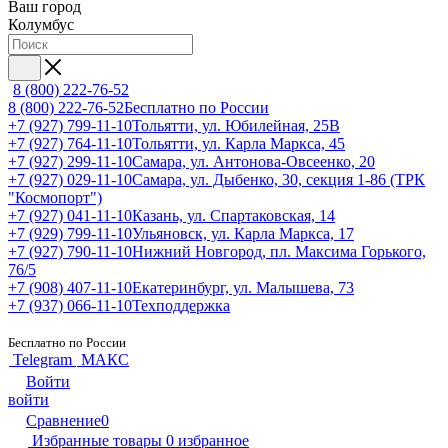
Ваш город
Колумбус
8 (800) 222-76-52
8 (800) 222-76-52
Бесплатно по России
+7 (927) 799-11-10
Тольятти, ул. Юбилейная, 25В
+7 (927) 764-11-10
Тольятти, ул. Карла Маркса, 45
+7 (927) 299-11-10
Самара, ул. Антонова-Овсеенко, 20
+7 (927) 029-11-10
Самара, ул. Дыбенко, 30, секция 1-86 (ТРК
"Космопорт")
+7 (927) 041-11-10
Казань, ул. Спартаковская, 14
+7 (929) 799-11-10
Ульяновск, ул. Карла Маркса, 17
+7 (927) 790-11-10
Нижний Новгород, пл. Максима Горького,
76/5
+7 (908) 407-11-10
Екатеринбург, ул. Малышева, 73
+7 (937) 066-11-10
Техподдержка
Бесплатно по России
Telegram
МАКС
Войти
войти
Сравнение
0
Избранные товары
0
избранное