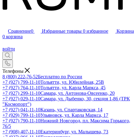
Сравнение
0
Избранные товары
0
избранное
Корзина
0
корзина
войти
Телефоны
8 (800) 222-76-52
Бесплатно по России
+7 (927) 799-11-10
Тольятти, ул. Юбилейная, 25В
+7 (927) 764-11-10
Тольятти, ул. Карла Маркса, 45
+7 (927) 299-11-10
Самара, ул. Антонова-Овсеенко, 20
+7 (927) 029-11-10
Самара, ул. Дыбенко, 30, секция 1-86 (ТРК
"Космопорт")
+7 (927) 041-11-10
Казань, ул. Спартаковская, 14
+7 (929) 799-11-10
Ульяновск, ул. Карла Маркса, 17
+7 (927) 790-11-10
Нижний Новгород, пл. Максима Горького,
76/5
+7 (908) 407-11-10
Екатеринбург, ул. Малышева, 73