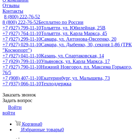
Отзывы
Контакты
8 (800) 222-76-52
8 (800) 222-76-52
Бесплатно по России
+7 (927) 799-11-10
Тольятти, ул. Юбилейная, 25В
+7 (927) 764-11-10
Тольятти, ул. Карла Маркса, 45
+7 (927) 299-11-10
Самара, ул. Антонова-Овсеенко, 20
+7 (927) 029-11-10
Самара, ул. Дыбенко, 30, секция 1-86 (ТРК
"Космопорт")
+7 (927) 041-11-10
Казань, ул. Спартаковская, 14
+7 (929) 799-11-10
Ульяновск, ул. Карла Маркса, 17
+7 (927) 790-11-10
Нижний Новгород, пл. Максима Горького,
76/5
+7 (908) 407-11-10
Екатеринбург, ул. Малышева, 73
+7 (937) 066-11-10
Техподдержка
Заказать звонок
Задать вопрос
Войти
войти
Корзина
0
Избранные товары
0