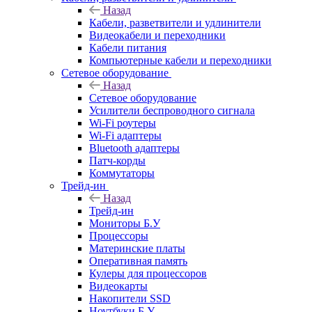
Назад
Кабели, разветвители и удлинители
Видеокабели и переходники
Кабели питания
Компьютерные кабели и переходники
Сетевое оборудование
Назад
Сетевое оборудование
Усилители беспроводного сигнала
Wi-Fi роутеры
Wi-Fi адаптеры
Bluetooth адаптеры
Патч-корды
Коммутаторы
Трейд-ин
Назад
Трейд-ин
Мониторы Б.У
Процессоры
Материнские платы
Оперативная память
Кулеры для процессоров
Видеокарты
Накопители SSD
Ноутбуки Б.У