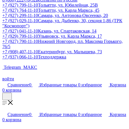
+7 (927) 799-11-10
Тольятти, ул. Юбилейная, 25В
+7 (927) 764-11-10
Тольятти, ул. Карла Маркса, 45
+7 (927) 299-11-10
Самара, ул. Антонова-Овсеенко, 20
+7 (927) 029-11-10
Самара, ул. Дыбенко, 30, секция 1-86 (ТРК
"Космопорт")
+7 (927) 041-11-10
Казань, ул. Спартаковская, 14
+7 (929) 799-11-10
Ульяновск, ул. Карла Маркса, 17
+7 (927) 790-11-10
Нижний Новгород, пл. Максима Горького,
76/5
+7 (908) 407-11-10
Екатеринбург, ул. Малышева, 73
+7 (937) 066-11-10
Техподдержка
Telegram
МАКС
войти
Сравнение
0
Избранные товары
0
избранное
Корзина
0
корзина
Сравнение
0
Избранные товары
0
избранное
Корзина
0
корзина