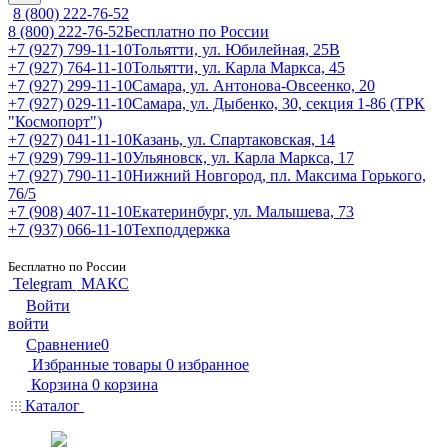
8 (800) 222-76-52
8 (800) 222-76-52
Бесплатно по России
+7 (927) 799-11-10
Тольятти, ул. Юбилейная, 25В
+7 (927) 764-11-10
Тольятти, ул. Карла Маркса, 45
+7 (927) 299-11-10
Самара, ул. Антонова-Овсеенко, 20
+7 (927) 029-11-10
Самара, ул. Дыбенко, 30, секция 1-86 (ТРК
"Космопорт")
+7 (927) 041-11-10
Казань, ул. Спартаковская, 14
+7 (929) 799-11-10
Ульяновск, ул. Карла Маркса, 17
+7 (927) 790-11-10
Нижний Новгород, пл. Максима Горького,
76/5
+7 (908) 407-11-10
Екатеринбург, ул. Малышева, 73
+7 (937) 066-11-10
Техподдержка
Бесплатно по России
Telegram
МАКС
Войти
войти
Сравнение
0
Избранные товары
0
избранное
Корзина
0
корзина
Каталог