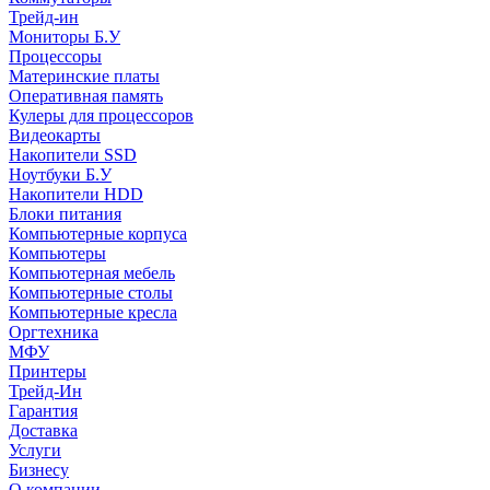
Трейд-ин
Мониторы Б.У
Процессоры
Материнские платы
Оперативная память
Кулеры для процессоров
Видеокарты
Накопители SSD
Ноутбуки Б.У
Накопители HDD
Блоки питания
Компьютерные корпуса
Компьютеры
Компьютерная мебель
Компьютерные столы
Компьютерные кресла
Оргтехника
МФУ
Принтеры
Трейд-Ин
Гарантия
Доставка
Услуги
Бизнесу
О компании