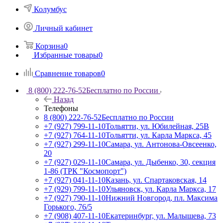
Колумбус
Личный кабинет
Корзина
0
Избранные товары
0
Сравнение товаров
0
8 (800) 222-76-52
Бесплатно по России
Назад
Телефоны
8 (800) 222-76-52
Бесплатно по России
+7 (927) 799-11-10
Тольятти, ул. Юбилейная, 25В
+7 (927) 764-11-10
Тольятти, ул. Карла Маркса, 45
+7 (927) 299-11-10
Самара, ул. Антонова-Овсеенко,
20
+7 (927) 029-11-10
Самара, ул. Дыбенко, 30, секция
1-86 (ТРК "Космопорт")
+7 (927) 041-11-10
Казань, ул. Спартаковская, 14
+7 (929) 799-11-10
Ульяновск, ул. Карла Маркса, 17
+7 (927) 790-11-10
Нижний Новгород, пл. Максима
Горького, 76/5
+7 (908) 407-11-10
Екатеринбург, ул. Малышева, 73