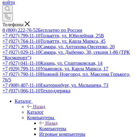
войти
Телефоны
8 (800) 222-76-52
Бесплатно по России
+7 (927) 799-11-10
Тольятти, ул. Юбилейная, 25В
+7 (927) 764-11-10
Тольятти, ул. Карла Маркса, 45
+7 (927) 299-11-10
Самара, ул. Антонова-Овсеенко, 20
+7 (927) 029-11-10
Самара, ул. Дыбенко, 30, секция 1-86 (ТРК
"Космопорт")
+7 (927) 041-11-10
Казань, ул. Спартаковская, 14
+7 (929) 799-11-10
Ульяновск, ул. Карла Маркса, 17
+7 (927) 790-11-10
Нижний Новгород, пл. Максима Горького,
76/5
+7 (908) 407-11-10
Екатеринбург, ул. Малышева, 73
+7 (937) 066-11-10
Техподдержка
Каталог
Назад
Каталог
Компьютеры
Назад
Компьютеры
Игровые компьютеры