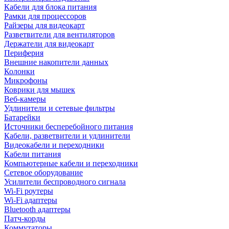
Кабели для блока питания
Рамки для процессоров
Райзеры для видеокарт
Разветвители для вентиляторов
Держатели для видеокарт
Периферия
Внешние накопители данных
Колонки
Микрофоны
Коврики для мышек
Веб-камеры
Удлинители и сетевые фильтры
Батарейки
Источники бесперебойного питания
Кабели, разветвители и удлинители
Видеокабели и переходники
Кабели питания
Компьютерные кабели и переходники
Сетевое оборудование
Усилители беспроводного сигнала
Wi-Fi роутеры
Wi-Fi адаптеры
Bluetooth адаптеры
Патч-корды
Коммутаторы