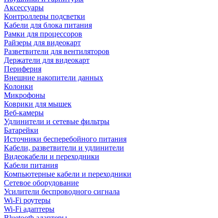
Аксессуары
Контроллеры подсветки
Кабели для блока питания
Рамки для процессоров
Райзеры для видеокарт
Разветвители для вентиляторов
Держатели для видеокарт
Периферия
Внешние накопители данных
Колонки
Микрофоны
Коврики для мышек
Веб-камеры
Удлинители и сетевые фильтры
Батарейки
Источники бесперебойного питания
Кабели, разветвители и удлинители
Видеокабели и переходники
Кабели питания
Компьютерные кабели и переходники
Сетевое оборудование
Усилители беспроводного сигнала
Wi-Fi роутеры
Wi-Fi адаптеры
Bluetooth адаптеры