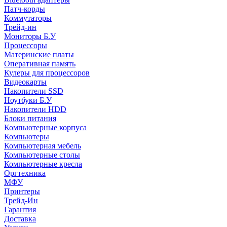
Патч-корды
Коммутаторы
Трейд-ин
Мониторы Б.У
Процессоры
Материнские платы
Оперативная память
Кулеры для процессоров
Видеокарты
Накопители SSD
Ноутбуки Б.У
Накопители HDD
Блоки питания
Компьютерные корпуса
Компьютеры
Компьютерная мебель
Компьютерные столы
Компьютерные кресла
Оргтехника
МФУ
Принтеры
Трейд-Ин
Гарантия
Доставка