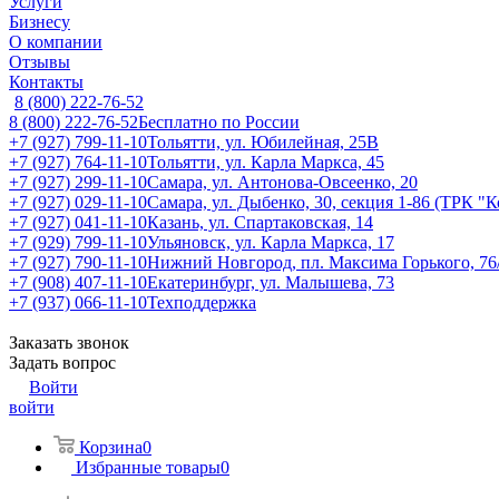
Услуги
Бизнесу
О компании
Отзывы
Контакты
8 (800) 222-76-52
8 (800) 222-76-52
Бесплатно по России
+7 (927) 799-11-10
Тольятти, ул. Юбилейная, 25В
+7 (927) 764-11-10
Тольятти, ул. Карла Маркса, 45
+7 (927) 299-11-10
Самара, ул. Антонова-Овсеенко, 20
+7 (927) 029-11-10
Самара, ул. Дыбенко, 30, секция 1-86 (ТРК "
+7 (927) 041-11-10
Казань, ул. Спартаковская, 14
+7 (929) 799-11-10
Ульяновск, ул. Карла Маркса, 17
+7 (927) 790-11-10
Нижний Новгород, пл. Максима Горького, 76
+7 (908) 407-11-10
Екатеринбург, ул. Малышева, 73
+7 (937) 066-11-10
Техподдержка
Заказать звонок
Задать вопрос
Войти
войти
Корзина
0
Избранные товары
0