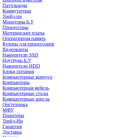
Патч-корды
Коммутаторы
Трейд-ин
Мониторы Б.У
Процессоры
Материнские платы
Оперативная память
Кулеры для процессоров
Видеокарты
Накопители SSD
Ноутбуки Б.У
Накопители HDD
Блоки питания
Компьютерные корпуса
Компьютеры
Компьютерная мебель
Компьютерные столы
Компьютерные кресла
Оргтехника
МФУ
Принтеры
Трейд-Ин
Гарантия
Доставка