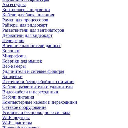
Аксессуары
Контроллеры подсветки
Кабели для блока питания
Рамки для процессоров
Райзеры для видеокарт
Разветвители для вентиляторов
Держатели для видеокарт
Периферия
Внешние накопители данных
Колонки
Микрофоны
Коврики для мышек
Веб-камеры
Удлинители и сетевые фильтры
Батарейки
Источники бесперебойного питания
Кабели, разветвители и удлинители
Видеокабели и переходники
Кабели питания
Компьютерные кабели и переходники
Сетевое оборудование
Усилители беспроводного сигнала
Wi-Fi роутеры
Wi-Fi адаптеры
Bluetooth адаптеры