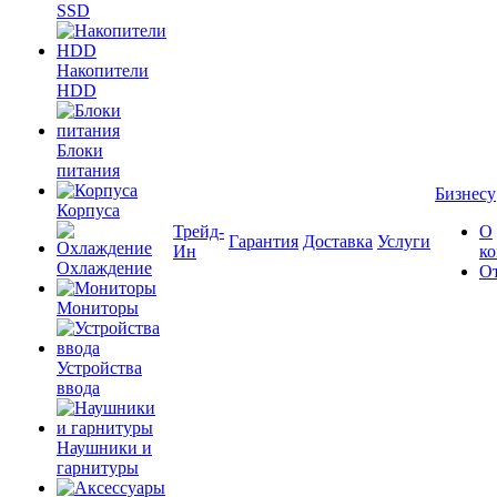
SSD
Накопители
HDD
Блоки
питания
Бизнесу
Корпуса
Трейд-
О
Гарантия
Доставка
Услуги
Ин
к
Охлаждение
О
Мониторы
Устройства
ввода
Наушники и
гарнитуры