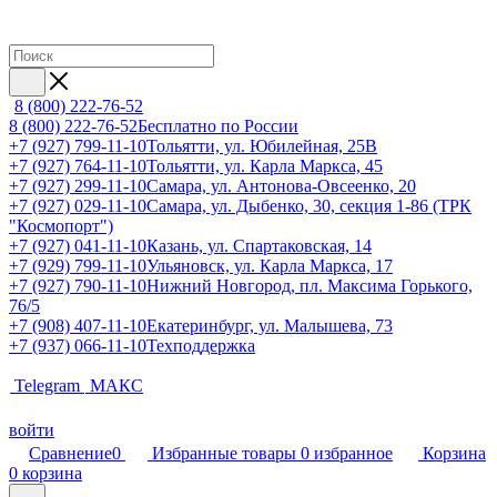
8 (800) 222-76-52
8 (800) 222-76-52
Бесплатно по России
+7 (927) 799-11-10
Тольятти, ул. Юбилейная, 25В
+7 (927) 764-11-10
Тольятти, ул. Карла Маркса, 45
+7 (927) 299-11-10
Самара, ул. Антонова-Овсеенко, 20
+7 (927) 029-11-10
Самара, ул. Дыбенко, 30, секция 1-86 (ТРК
"Космопорт")
+7 (927) 041-11-10
Казань, ул. Спартаковская, 14
+7 (929) 799-11-10
Ульяновск, ул. Карла Маркса, 17
+7 (927) 790-11-10
Нижний Новгород, пл. Максима Горького,
76/5
+7 (908) 407-11-10
Екатеринбург, ул. Малышева, 73
+7 (937) 066-11-10
Техподдержка
Telegram
МАКС
войти
Сравнение
0
Избранные товары
0
избранное
Корзина
0
корзина