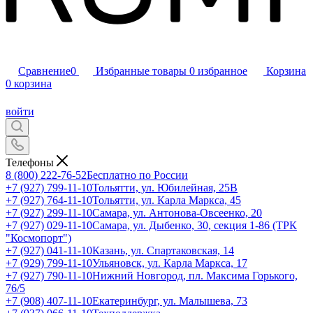
Сравнение
0
Избранные товары
0
избранное
Корзина
0
корзина
войти
Телефоны
8 (800) 222-76-52
Бесплатно по России
+7 (927) 799-11-10
Тольятти, ул. Юбилейная, 25В
+7 (927) 764-11-10
Тольятти, ул. Карла Маркса, 45
+7 (927) 299-11-10
Самара, ул. Антонова-Овсеенко, 20
+7 (927) 029-11-10
Самара, ул. Дыбенко, 30, секция 1-86 (ТРК
"Космопорт")
+7 (927) 041-11-10
Казань, ул. Спартаковская, 14
+7 (929) 799-11-10
Ульяновск, ул. Карла Маркса, 17
+7 (927) 790-11-10
Нижний Новгород, пл. Максима Горького,
76/5
+7 (908) 407-11-10
Екатеринбург, ул. Малышева, 73