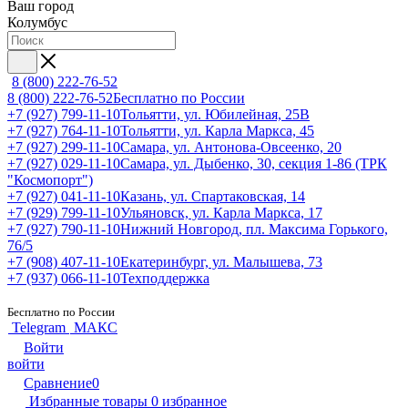
Ваш город
Колумбус
8 (800) 222-76-52
8 (800) 222-76-52
Бесплатно по России
+7 (927) 799-11-10
Тольятти, ул. Юбилейная, 25В
+7 (927) 764-11-10
Тольятти, ул. Карла Маркса, 45
+7 (927) 299-11-10
Самара, ул. Антонова-Овсеенко, 20
+7 (927) 029-11-10
Самара, ул. Дыбенко, 30, секция 1-86 (ТРК
"Космопорт")
+7 (927) 041-11-10
Казань, ул. Спартаковская, 14
+7 (929) 799-11-10
Ульяновск, ул. Карла Маркса, 17
+7 (927) 790-11-10
Нижний Новгород, пл. Максима Горького,
76/5
+7 (908) 407-11-10
Екатеринбург, ул. Малышева, 73
+7 (937) 066-11-10
Техподдержка
Бесплатно по России
Telegram
МАКС
Войти
войти
Сравнение
0
Избранные товары
0
избранное