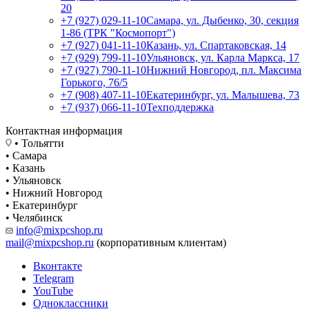
20
+7 (927) 029-11-10
Самара, ул. Дыбенко, 30, секция
1-86 (ТРК "Космопорт")
+7 (927) 041-11-10
Казань, ул. Спартаковская, 14
+7 (929) 799-11-10
Ульяновск, ул. Карла Маркса, 17
+7 (927) 790-11-10
Нижний Новгород, пл. Максима
Горького, 76/5
+7 (908) 407-11-10
Екатеринбург, ул. Малышева, 73
+7 (937) 066-11-10
Техподдержка
Контактная информация
• Тольятти
• Самара
• Казань
• Ульяновск
• Нижний Новгород
• Екатеринбург
• Челябинск
info@mixpcshop.ru
mail@mixpcshop.ru
(корпоративным клиентам)
Вконтакте
Telegram
YouTube
Одноклассники