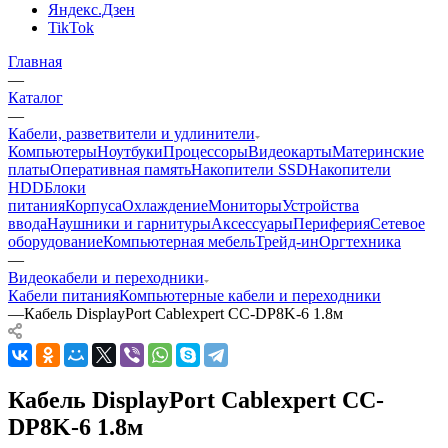
Яндекс.Дзен
TikTok
Главная
—
Каталог
—
Кабели, разветвители и удлинители
Компьютеры
Ноутбуки
Процессоры
Видеокарты
Материнские
платы
Оперативная память
Накопители SSD
Накопители
HDD
Блоки
питания
Корпуса
Охлаждение
Мониторы
Устройства
ввода
Наушники и гарнитуры
Аксессуары
Периферия
Сетевое
оборудование
Компьютерная мебель
Трейд-ин
Оргтехника
—
Видеокабели и переходники
Кабели питания
Компьютерные кабели и переходники
—
Кабель DisplayPort Cablexpert CC-DP8K-6 1.8м
Кабель DisplayPort Cablexpert CC-
DP8K-6 1.8м