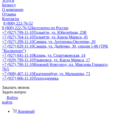
Услуги
Бизнесу
О компании
Отзывы
Контакты
8 (800) 222-76-52
8 (800) 222-76-52
Бесплатно по России
+7 (927) 799-11-10
Тольятти, ул. Юбилейная, 25В
+7 (927) 764-11-10
Тольятти, ул. Карла Маркса, 45
+7 (927) 299-11-10
Самара, ул. Антонова-Овсеенко, 20
+7 (927) 029-11-10
Самара, ул. Дыбенко, 30, секция 1-86 (ТРК
"Космопорт")
+7 (927) 041-11-10
Казань, ул. Спартаковская, 14
+7 (929) 799-11-10
Ульяновск, ул. Карла Маркса, 17
+7 (927) 790-11-10
Нижний Новгород, пл. Максима Горького,
76/5
+7 (908) 407-11-10
Екатеринбург, ул. Малышева, 73
+7 (937) 066-11-10
Техподдержка
Заказать звонок
Задать вопрос
Войти
войти
Корзина
0