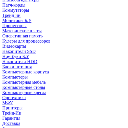
Патч-корды
Коммутаторы
Трейд-ин
Мониторы Б.У
Процессоры
Материнские платы
Оперативная память
Кулеры для процессоров
Видеокарты
Накопители SSD
Ноутбуки Б.У
Накопители HDD
Блоки питания
Компьютерные корпуса
Компьютеры
Компьютерная мебель
Компьютерные столы
Компьютерные кресла
Оргтехника
МФУ
Принтеры
Трейд-Ин
Гарантия
Доставка