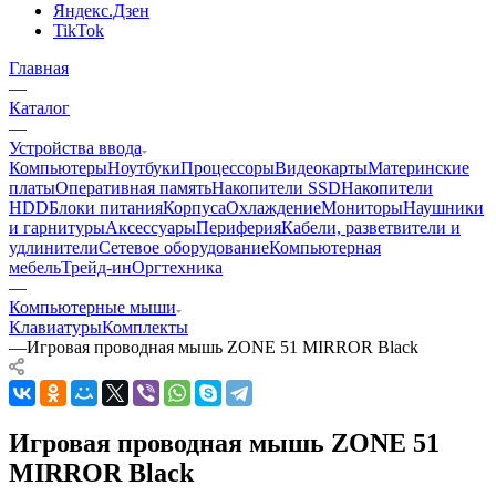
Яндекс.Дзен
TikTok
Главная
—
Каталог
—
Устройства ввода
Компьютеры
Ноутбуки
Процессоры
Видеокарты
Материнские
платы
Оперативная память
Накопители SSD
Накопители
HDD
Блоки питания
Корпуса
Охлаждение
Мониторы
Наушники
и гарнитуры
Аксессуары
Периферия
Кабели, разветвители и
удлинители
Сетевое оборудование
Компьютерная
мебель
Трейд-ин
Оргтехника
—
Компьютерные мыши
Клавиатуры
Комплекты
—
Игровая проводная мышь ZONE 51 MIRROR Black
Игровая проводная мышь ZONE 51
MIRROR Black