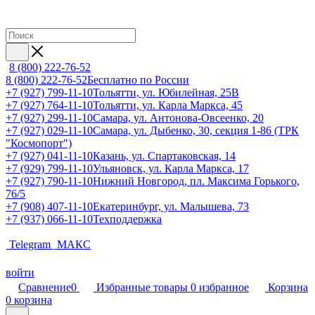
8 (800) 222-76-52
8 (800) 222-76-52
Бесплатно по России
+7 (927) 799-11-10
Тольятти, ул. Юбилейная, 25В
+7 (927) 764-11-10
Тольятти, ул. Карла Маркса, 45
+7 (927) 299-11-10
Самара, ул. Антонова-Овсеенко, 20
+7 (927) 029-11-10
Самара, ул. Дыбенко, 30, секция 1-86 (ТРК
"Космопорт")
+7 (927) 041-11-10
Казань, ул. Спартаковская, 14
+7 (929) 799-11-10
Ульяновск, ул. Карла Маркса, 17
+7 (927) 790-11-10
Нижний Новгород, пл. Максима Горького,
76/5
+7 (908) 407-11-10
Екатеринбург, ул. Малышева, 73
+7 (937) 066-11-10
Техподдержка
Telegram
МАКС
войти
Сравнение
0
Избранные товары
0
избранное
Корзина
0
корзина