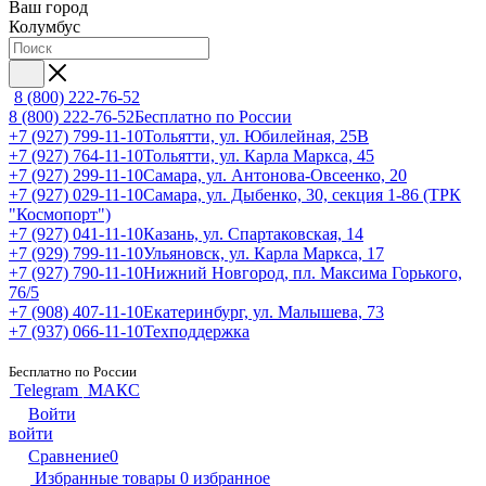
Ваш город
Колумбус
8 (800) 222-76-52
8 (800) 222-76-52
Бесплатно по России
+7 (927) 799-11-10
Тольятти, ул. Юбилейная, 25В
+7 (927) 764-11-10
Тольятти, ул. Карла Маркса, 45
+7 (927) 299-11-10
Самара, ул. Антонова-Овсеенко, 20
+7 (927) 029-11-10
Самара, ул. Дыбенко, 30, секция 1-86 (ТРК
"Космопорт")
+7 (927) 041-11-10
Казань, ул. Спартаковская, 14
+7 (929) 799-11-10
Ульяновск, ул. Карла Маркса, 17
+7 (927) 790-11-10
Нижний Новгород, пл. Максима Горького,
76/5
+7 (908) 407-11-10
Екатеринбург, ул. Малышева, 73
+7 (937) 066-11-10
Техподдержка
Бесплатно по России
Telegram
МАКС
Войти
войти
Сравнение
0
Избранные товары
0
избранное