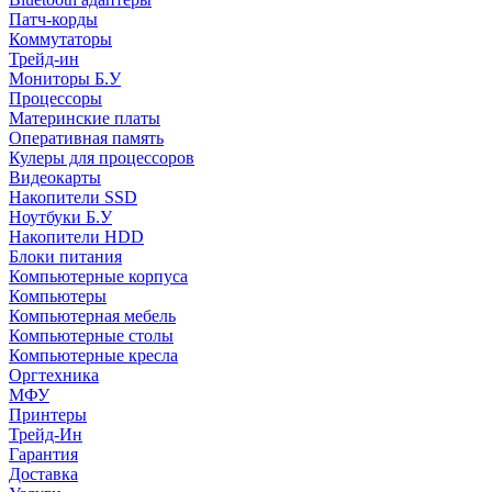
Патч-корды
Коммутаторы
Трейд-ин
Мониторы Б.У
Процессоры
Материнские платы
Оперативная память
Кулеры для процессоров
Видеокарты
Накопители SSD
Ноутбуки Б.У
Накопители HDD
Блоки питания
Компьютерные корпуса
Компьютеры
Компьютерная мебель
Компьютерные столы
Компьютерные кресла
Оргтехника
МФУ
Принтеры
Трейд-Ин
Гарантия
Доставка