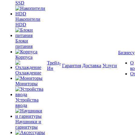
SSD
Накопители
HDD
Блоки
питания
Бизнесу
Корпуса
Трейд-
О
Гарантия
Доставка
Услуги
Ин
к
Охлаждение
О
Мониторы
Устройства
ввода
Наушники и
гарнитуры