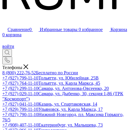
Сравнение
0
Избранные товары
0
избранное
Корзина
0
корзина
войти
Телефоны
8 (800) 222-76-52
Бесплатно по России
+7 (927) 799-11-10
Тольятти, ул. Юбилейная, 25В
+7 (927) 764-11-10
Тольятти, ул. Карла Маркса, 45
+7 (927) 299-11-10
Самара, ул. Антонова-Овсеенко, 20
+7 (927) 029-11-10
Самара, ул. Дыбенко, 30, секция 1-86 (ТРК
"Космопорт")
+7 (927) 041-11-10
Казань, ул. Спартаковская, 14
+7 (929) 799-11-10
Ульяновск, ул. Карла Маркса, 17
+7 (927) 790-11-10
Нижний Новгород, пл. Максима Горького,
76/5
+7 (908) 407-11-10
Екатеринбург, ул. Малышева, 73