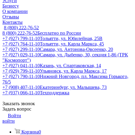
Услуги
Бизнесу
О компании
Отзывы
Контакты
8 (800) 222-76-52
8 (800) 222-76-52
Бесплатно по России
+7 (927) 799-11-10
Тольятти, ул. Юбилейная, 25В
+7 (927) 764-11-10
Тольятти, ул. Карла Маркса, 45
+7 (927) 299-11-10
Самара, ул. Антонова-Овсеенко, 20
+7 (927) 029-11-10
Самара, ул. Дыбенко, 30, секция 1-86 (ТРК
"Космопорт")
+7 (927) 041-11-10
Казань, ул. Спартаковская, 14
+7 (929) 799-11-10
Ульяновск, ул. Карла Маркса, 17
+7 (927) 790-11-10
Нижний Новгород, пл. Максима Горького,
76/5
+7 (908) 407-11-10
Екатеринбург, ул. Малышева, 73
+7 (937) 066-11-10
Техподдержка
Заказать звонок
Задать вопрос
Войти
войти
Корзина
0