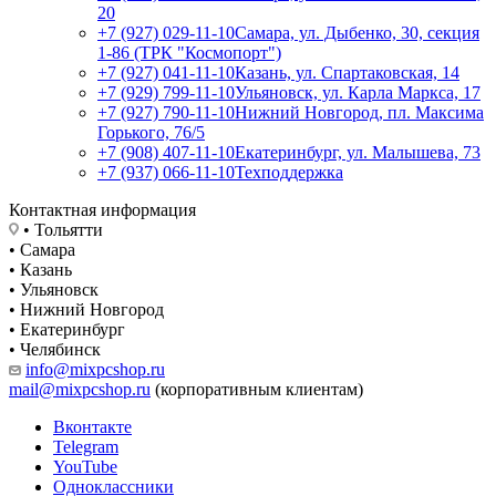
20
+7 (927) 029-11-10
Самара, ул. Дыбенко, 30, секция
1-86 (ТРК "Космопорт")
+7 (927) 041-11-10
Казань, ул. Спартаковская, 14
+7 (929) 799-11-10
Ульяновск, ул. Карла Маркса, 17
+7 (927) 790-11-10
Нижний Новгород, пл. Максима
Горького, 76/5
+7 (908) 407-11-10
Екатеринбург, ул. Малышева, 73
+7 (937) 066-11-10
Техподдержка
Контактная информация
• Тольятти
• Самара
• Казань
• Ульяновск
• Нижний Новгород
• Екатеринбург
• Челябинск
info@mixpcshop.ru
mail@mixpcshop.ru
(корпоративным клиентам)
Вконтакте
Telegram
YouTube
Одноклассники