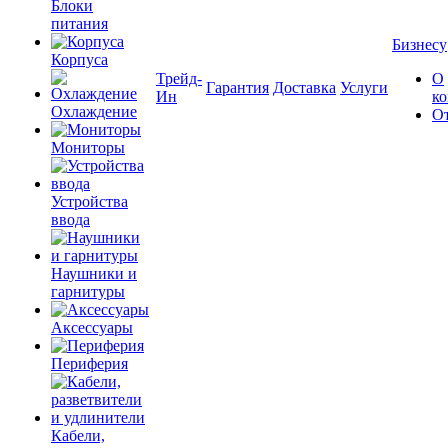
Блоки
питания
Бизнесу
Корпуса
Трейд-
О
Гарантия
Доставка
Услуги
Ин
к
Охлаждение
О
Мониторы
Устройства
ввода
Наушники и
гарнитуры
Аксессуары
Периферия
Кабели,