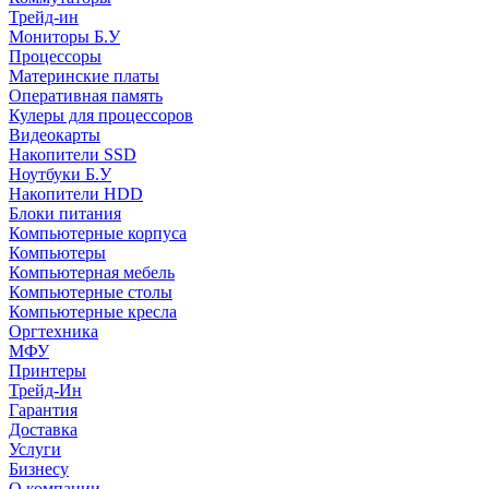
Трейд-ин
Мониторы Б.У
Процессоры
Материнские платы
Оперативная память
Кулеры для процессоров
Видеокарты
Накопители SSD
Ноутбуки Б.У
Накопители HDD
Блоки питания
Компьютерные корпуса
Компьютеры
Компьютерная мебель
Компьютерные столы
Компьютерные кресла
Оргтехника
МФУ
Принтеры
Трейд-Ин
Гарантия
Доставка
Услуги
Бизнесу
О компании