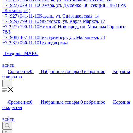
+7 (927) 029-11-10
Самара, ул. Дыбенко, 30, секция 1-86 (ТРК
"Космопорт")
+7 (927) 041-11-10
Казань, ул. Спартаковская, 14
+7 (929) 799-11-10
Ульяновск, ул. Карла Маркса, 17
+7 (927) 790-11-10
Нижний Новгород, пл. Максима Горького,
76/5
+7 (908) 407-11-10
Екатеринбург, ул. Малышева, 73
+7 (937) 066-11-10
Техподдержка
Telegram
МАКС
войти
Сравнение
0
Избранные товары
0
избранное
Корзина
0
корзина
Сравнение
0
Избранные товары
0
избранное
Корзина
0
корзина
войти