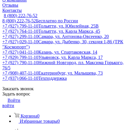
Отзывы
Контакты
8 (800) 222-76-52
8 (800) 222-76-52
Бесплатно по России
+7 (927) 799-11-10
Тольятти, ул. Юбилейная, 25В
+7 (927) 764-11-10
Тольятти, ул. Карла Маркса, 45
+7 (927) 299-11-10
Самара, ул. Антонова-Овсеенко, 20
+7 (927) 029-11-10
Самара, ул. Дыбенко, 30, секция 1-86 (ТРК
"Космопорт")
+7 (927) 041-11-10
Казань, ул. Спартаковская, 14
+7 (929) 799-11-10
Ульяновск, ул. Карла Маркса, 17
+7 (927) 790-11-10
Нижний Новгород, пл. Максима Горького,
76/5
+7 (908) 407-11-10
Екатеринбург, ул. Малышева, 73
+7 (937) 066-11-10
Техподдержка
Заказать звонок
Задать вопрос
Войти
войти
Корзина
0
Избранные товары
0