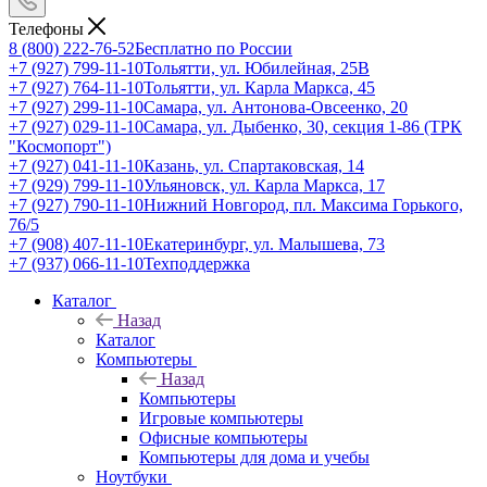
Телефоны
8 (800) 222-76-52
Бесплатно по России
+7 (927) 799-11-10
Тольятти, ул. Юбилейная, 25В
+7 (927) 764-11-10
Тольятти, ул. Карла Маркса, 45
+7 (927) 299-11-10
Самара, ул. Антонова-Овсеенко, 20
+7 (927) 029-11-10
Самара, ул. Дыбенко, 30, секция 1-86 (ТРК
"Космопорт")
+7 (927) 041-11-10
Казань, ул. Спартаковская, 14
+7 (929) 799-11-10
Ульяновск, ул. Карла Маркса, 17
+7 (927) 790-11-10
Нижний Новгород, пл. Максима Горького,
76/5
+7 (908) 407-11-10
Екатеринбург, ул. Малышева, 73
+7 (937) 066-11-10
Техподдержка
Каталог
Назад
Каталог
Компьютеры
Назад
Компьютеры
Игровые компьютеры
Офисные компьютеры
Компьютеры для дома и учебы
Ноутбуки