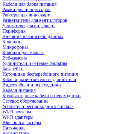
Кабели для блока питания
Рамки для процессоров
Райзеры для видеокарт
Разветвители для вентиляторов
Держатели для видеокарт
Периферия
Внешние накопители данных
Колонки
Микрофоны
Коврики для мышек
Веб-камеры
Удлинители и сетевые фильтры
Батарейки
Источники бесперебойного питания
Кабели, разветвители и удлинители
Видеокабели и переходники
Кабели питания
Компьютерные кабели и переходники
Сетевое оборудование
Усилители беспроводного сигнала
Wi-Fi роутеры
Wi-Fi адаптеры
Bluetooth адаптеры
Патч-корды
Коммутаторы