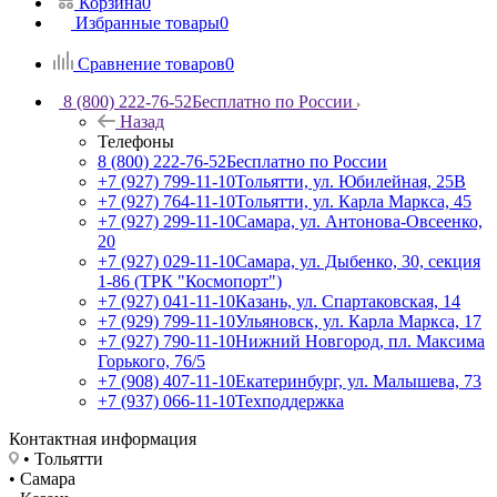
Корзина
0
Избранные товары
0
Сравнение товаров
0
8 (800) 222-76-52
Бесплатно по России
Назад
Телефоны
8 (800) 222-76-52
Бесплатно по России
+7 (927) 799-11-10
Тольятти, ул. Юбилейная, 25В
+7 (927) 764-11-10
Тольятти, ул. Карла Маркса, 45
+7 (927) 299-11-10
Самара, ул. Антонова-Овсеенко,
20
+7 (927) 029-11-10
Самара, ул. Дыбенко, 30, секция
1-86 (ТРК "Космопорт")
+7 (927) 041-11-10
Казань, ул. Спартаковская, 14
+7 (929) 799-11-10
Ульяновск, ул. Карла Маркса, 17
+7 (927) 790-11-10
Нижний Новгород, пл. Максима
Горького, 76/5
+7 (908) 407-11-10
Екатеринбург, ул. Малышева, 73
+7 (937) 066-11-10
Техподдержка
Контактная информация
• Тольятти
• Самара