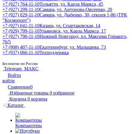
+7 (927) 764-11-10
Тольятти, ул. Карла Маркса, 45
+7 (927) 299-11-10
Самара, ул. Антонова-Овсеенко, 20
+7 (927) 029-11-10
Самара, ул. Дыбенко, 30, секция 1-86 (ТРК
"Космопорт")
+7 (927) 041-11-10
Казань, ул. Спартаковская, 14
+7 (929) 799-11-10
Ульяновск, ул. Карла Маркса, 17
+7 (927) 790-11-10
Нижний Новгород, пл. Максима Горького,
76/5
+7 (908) 407-11-10
Екатеринбург, ул. Малышева, 73
+7 (937) 066-11-10
Техподдержка
Бесплатно по России
Telegram
МАКС
Войти
войти
Сравнение
0
Избранные товары
0
избранное
Корзина
0
корзина
Каталог
Компьютеры