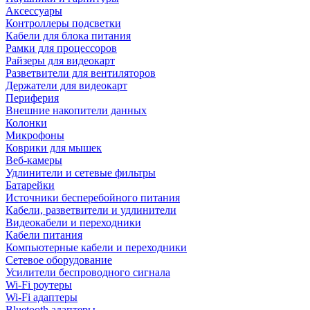
Аксессуары
Контроллеры подсветки
Кабели для блока питания
Рамки для процессоров
Райзеры для видеокарт
Разветвители для вентиляторов
Держатели для видеокарт
Периферия
Внешние накопители данных
Колонки
Микрофоны
Коврики для мышек
Веб-камеры
Удлинители и сетевые фильтры
Батарейки
Источники бесперебойного питания
Кабели, разветвители и удлинители
Видеокабели и переходники
Кабели питания
Компьютерные кабели и переходники
Сетевое оборудование
Усилители беспроводного сигнала
Wi-Fi роутеры
Wi-Fi адаптеры
Bluetooth адаптеры