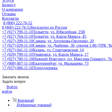
Услуги
Бизнесу
О компании
Отзывы
Контакты
8 (800) 222-76-52
8 (800) 222-76-52
Бесплатно по России
+7 (927) 799-11-10
Тольятти, ул. Юбилейная, 25В
+7 (927) 764-11-10
Тольятти, ул. Карла Маркса, 45
+7 (927) 299-11-10
Самара, ул. Антонова-Овсеенко, 20
+7 (927) 029-11-10
Самара, ул. Дыбенко, 30, секция 1-86 (ТРК "
+7 (927) 041-11-10
Казань, ул. Спартаковская, 14
+7 (929) 799-11-10
Ульяновск, ул. Карла Маркса, 17
+7 (927) 790-11-10
Нижний Новгород, пл. Максима Горького, 76
+7 (908) 407-11-10
Екатеринбург, ул. Малышева, 73
+7 (937) 066-11-10
Техподдержка
Заказать звонок
Задать вопрос
Войти
войти
Корзина
0
Избранные товары
0