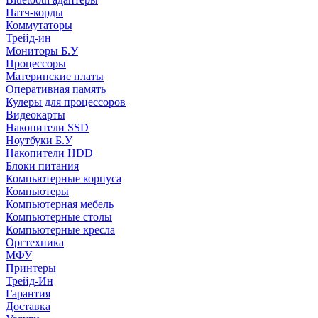
Патч-корды
Коммутаторы
Трейд-ин
Мониторы Б.У
Процессоры
Материнские платы
Оперативная память
Кулеры для процессоров
Видеокарты
Накопители SSD
Ноутбуки Б.У
Накопители HDD
Блоки питания
Компьютерные корпуса
Компьютеры
Компьютерная мебель
Компьютерные столы
Компьютерные кресла
Оргтехника
МФУ
Принтеры
Трейд-Ин
Гарантия
Доставка