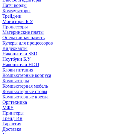
Патч-корды
Коммутаторы
Трейд-ин
Мониторы Б.У
Процессоры
Материнские платы
Оперативная память
Кулеры для процессоров
Видеокарты
Накопители SSD
Ноутбуки Б.У
Накопители HDD
Блоки питания
Компьютерные корпуса
Компьютеры
Компьютерная мебель
Компьютерные столы
Компьютерные кресла
Оргтехника
МФУ
Принтеры
Трейд-Ин
Гарантия
Доставка