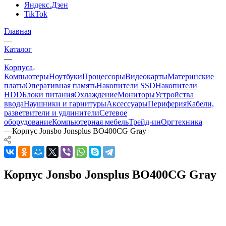
Яндекс.Дзен
TikTok
Главная
—
Каталог
—
Корпуса
Компьютеры
Ноутбуки
Процессоры
Видеокарты
Материнские
платы
Оперативная память
Накопители SSD
Накопители
HDD
Блоки питания
Охлаждение
Мониторы
Устройства
ввода
Наушники и гарнитуры
Аксессуары
Периферия
Кабели,
разветвители и удлинители
Сетевое
оборудование
Компьютерная мебель
Трейд-ин
Оргтехника
—
Корпус Jonsbo Jonsplus BO400CG Gray
Корпус Jonsbo Jonsplus BO400CG Gray