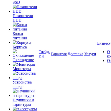
SSD
Накопители
HDD
Блоки
питания
Бизнесу
Корпуса
Трейд-
О
Гарантия
Доставка
Услуги
Ин
к
Охлаждение
О
Мониторы
Устройства
ввода
Наушники и
гарнитуры