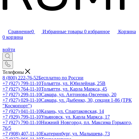
Сравнение
0
Избранные товары
0
избранное
Корзина
0
корзина
войти
Телефоны
8 (800) 222-76-52
Бесплатно по России
+7 (927) 799-11-10
Тольятти, ул. Юбилейная, 25В
+7 (927) 764-11-10
Тольятти, ул. Карла Маркса, 45
+7 (927) 299-11-10
Самара, ул. Антонова-Овсеенко, 20
+7 (927) 029-11-10
Самара, ул. Дыбенко, 30, секция 1-86 (ТРК
"Космопорт")
+7 (927) 041-11-10
Казань, ул. Спартаковская, 14
+7 (929) 799-11-10
Ульяновск, ул. Карла Маркса, 17
+7 (927) 790-11-10
Нижний Новгород, пл. Максима Горького,
76/5
+7 (908) 407-11-10
Екатеринбург, ул. Малышева, 73