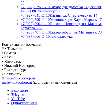
20
+7 (927) 029-11-10
Самара, ул. Дыбенко, 30, секция
1-86 (ТРК "Космопорт")
+7 (927) 041-11-10
Казань, ул. Спартаковская, 14
+7 (929) 799-11-10
Ульяновск, ул. Карла Маркса, 17
+7 (927) 790-11-10
Нижний Новгород, пл. Максима
Горького, 76/5
+7 (908) 407-11-10
Екатеринбург, ул. Малышева, 73
+7 (937) 066-11-10
Техподдержка
Контактная информация
• Тольятти
• Самара
• Казань
• Ульяновск
• Нижний Новгород
• Екатеринбург
• Челябинск
info@mixpcshop.ru
mail@mixpcshop.ru
(корпоративным клиентам)
Вконтакте
Telegram
YouTube
Одноклассники