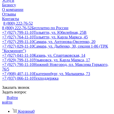
Услуги
Бизнесу
О компании
Отзывы
Контакты
8 (800) 222-76-52
8 (800) 222-76-52
Бесплатно по России
+7 (927) 799-11-10
Тольятти, ул. Юбилейная, 25В
+7 (927) 764-11-10
Тольятти, ул. Карла Маркса, 45
+7 (927) 299-11-10
Самара, ул. Антонова-Овсеенко, 20
+7 (927) 029-11-10
Самара, ул. Дыбенко, 30, секция 1-86 (ТРК
"Космопорт")
+7 (927) 041-11-10
Казань, ул. Спартаковская, 14
+7 (929) 799-11-10
Ульяновск, ул. Карла Маркса, 17
+7 (927) 790-11-10
Нижний Новгород, пл. Максима Горького,
76/5
+7 (908) 407-11-10
Екатеринбург, ул. Малышева, 73
+7 (937) 066-11-10
Техподдержка
Заказать звонок
Задать вопрос
Войти
войти
Корзина
0