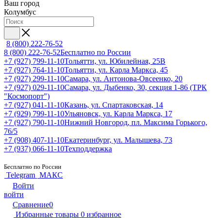
Ваш город
Колумбус
8 (800) 222-76-52
8 (800) 222-76-52
Бесплатно по России
+7 (927) 799-11-10
Тольятти, ул. Юбилейная, 25В
+7 (927) 764-11-10
Тольятти, ул. Карла Маркса, 45
+7 (927) 299-11-10
Самара, ул. Антонова-Овсеенко, 20
+7 (927) 029-11-10
Самара, ул. Дыбенко, 30, секция 1-86 (ТРК
"Космопорт")
+7 (927) 041-11-10
Казань, ул. Спартаковская, 14
+7 (929) 799-11-10
Ульяновск, ул. Карла Маркса, 17
+7 (927) 790-11-10
Нижний Новгород, пл. Максима Горького,
76/5
+7 (908) 407-11-10
Екатеринбург, ул. Малышева, 73
+7 (937) 066-11-10
Техподдержка
Бесплатно по России
Telegram
МАКС
Войти
войти
Сравнение
0
Избранные товары
0
избранное