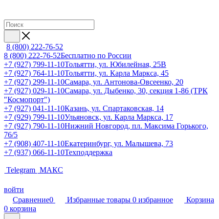
8 (800) 222-76-52
8 (800) 222-76-52
Бесплатно по России
+7 (927) 799-11-10
Тольятти, ул. Юбилейная, 25В
+7 (927) 764-11-10
Тольятти, ул. Карла Маркса, 45
+7 (927) 299-11-10
Самара, ул. Антонова-Овсеенко, 20
+7 (927) 029-11-10
Самара, ул. Дыбенко, 30, секция 1-86 (ТРК
"Космопорт")
+7 (927) 041-11-10
Казань, ул. Спартаковская, 14
+7 (929) 799-11-10
Ульяновск, ул. Карла Маркса, 17
+7 (927) 790-11-10
Нижний Новгород, пл. Максима Горького,
76/5
+7 (908) 407-11-10
Екатеринбург, ул. Малышева, 73
+7 (937) 066-11-10
Техподдержка
Telegram
МАКС
войти
Сравнение
0
Избранные товары
0
избранное
Корзина
0
корзина