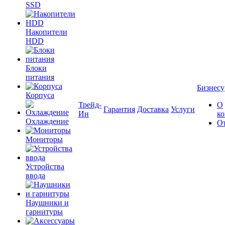
SSD
Накопители
HDD
Блоки
питания
Бизнесу
Корпуса
Трейд-
О
Гарантия
Доставка
Услуги
Ин
к
Охлаждение
О
Мониторы
Устройства
ввода
Наушники и
гарнитуры