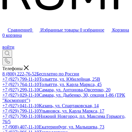
Сравнение
0
Избранные товары
0
избранное
Корзина
0
корзина
войти
Телефоны
8 (800) 222-76-52
Бесплатно по России
+7 (927) 799-11-10
Тольятти, ул. Юбилейная, 25В
+7 (927) 764-11-10
Тольятти, ул. Карла Маркса, 45
+7 (927) 299-11-10
Самара, ул. Антонова-Овсеенко, 20
+7 (927) 029-11-10
Самара, ул. Дыбенко, 30, секция 1-86 (ТРК
"Космопорт")
+7 (927) 041-11-10
Казань, ул. Спартаковская, 14
+7 (929) 799-11-10
Ульяновск, ул. Карла Маркса, 17
+7 (927) 790-11-10
Нижний Новгород, пл. Максима Горького,
76/5
+7 (908) 407-11-10
Екатеринбург, ул. Малышева, 73