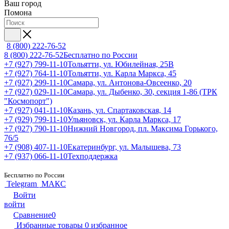
Ваш город
Помона
8 (800) 222-76-52
8 (800) 222-76-52
Бесплатно по России
+7 (927) 799-11-10
Тольятти, ул. Юбилейная, 25В
+7 (927) 764-11-10
Тольятти, ул. Карла Маркса, 45
+7 (927) 299-11-10
Самара, ул. Антонова-Овсеенко, 20
+7 (927) 029-11-10
Самара, ул. Дыбенко, 30, секция 1-86 (ТРК
"Космопорт")
+7 (927) 041-11-10
Казань, ул. Спартаковская, 14
+7 (929) 799-11-10
Ульяновск, ул. Карла Маркса, 17
+7 (927) 790-11-10
Нижний Новгород, пл. Максима Горького,
76/5
+7 (908) 407-11-10
Екатеринбург, ул. Малышева, 73
+7 (937) 066-11-10
Техподдержка
Бесплатно по России
Telegram
МАКС
Войти
войти
Сравнение
0
Избранные товары
0
избранное