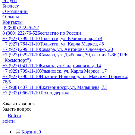
Услуги
Бизнесу
О компании
Отзывы
Контакты
8 (800) 222-76-52
8 (800) 222-76-52
Бесплатно по России
+7 (927) 799-11-10
Тольятти, ул. Юбилейная, 25В
+7 (927) 764-11-10
Тольятти, ул. Карла Маркса, 45
+7 (927) 299-11-10
Самара, ул. Антонова-Овсеенко, 20
+7 (927) 029-11-10
Самара, ул. Дыбенко, 30, секция 1-86 (ТРК
"Космопорт")
+7 (927) 041-11-10
Казань, ул. Спартаковская, 14
+7 (929) 799-11-10
Ульяновск, ул. Карла Маркса, 17
+7 (927) 790-11-10
Нижний Новгород, пл. Максима Горького,
76/5
+7 (908) 407-11-10
Екатеринбург, ул. Малышева, 73
+7 (937) 066-11-10
Техподдержка
Заказать звонок
Задать вопрос
Войти
войти
Корзина
0