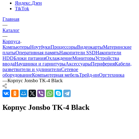
Яндекс.Дзен
TikTok
Главная
—
Каталог
—
Корпуса
Компьютеры
Ноутбуки
Процессоры
Видеокарты
Материнские
платы
Оперативная память
Накопители SSD
Накопители
HDD
Блоки питания
Охлаждение
Мониторы
Устройства
ввода
Наушники и гарнитуры
Аксессуары
Периферия
Кабели,
разветвители и удлинители
Сетевое
оборудование
Компьютерная мебель
Трейд-ин
Оргтехника
—
Корпус Jonsbo TK-4 Black
Корпус Jonsbo TK-4 Black