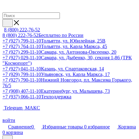
8 (800) 222-76-52
8 (800) 222-76-52
Бесплатно по России
+7 (927) 799-11-10
Тольятти, ул. Юбилейная, 25В
+7 (927) 764-11-10
Тольятти, ул. Карла Маркса, 45
+7 (927) 299-11-10
Самара, ул. Антонова-Овсеенко, 20
+7 (927) 029-11-10
Самара, ул. Дыбенко, 30, секция 1-86 (ТРК
"Космопорт")
+7 (927) 041-11-10
Казань, ул. Спартаковская, 14
+7 (929) 799-11-10
Ульяновск, ул. Карла Маркса, 17
+7 (927) 790-11-10
Нижний Новгород, пл. Максима Горького,
76/5
+7 (908) 407-11-10
Екатеринбург, ул. Малышева, 73
+7 (937) 066-11-10
Техподдержка
Telegram
МАКС
войти
Сравнение
0
Избранные товары
0
избранное
Корзина
0
корзина