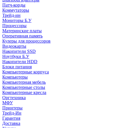
Патч-корды
Коммутаторы
Трейд-ин
Мониторы Б.У
Процессоры
Материнские платы
Оперативная память
Кулеры для процессоров
Видеокарты
Накопители SSD
Ноутбуки Б.У
Накопители HDD
Блоки питания
Компьютерные корпуса
Компьютеры
Компьютерная мебель
Компьютерные столы
Компьютерные кресла
Оргтехника
МФУ
Принтеры
Трейд-Ин
Гарантия
Доставка