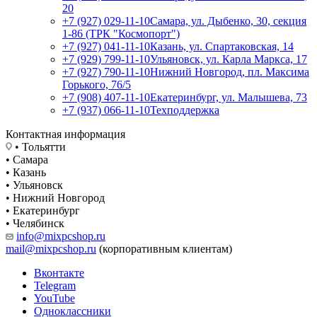
20
+7 (927) 029-11-10
Самара, ул. Дыбенко, 30, секция
1-86 (ТРК "Космопорт")
+7 (927) 041-11-10
Казань, ул. Спартаковская, 14
+7 (929) 799-11-10
Ульяновск, ул. Карла Маркса, 17
+7 (927) 790-11-10
Нижний Новгород, пл. Максима
Горького, 76/5
+7 (908) 407-11-10
Екатеринбург, ул. Малышева, 73
+7 (937) 066-11-10
Техподдержка
Контактная информация
• Тольятти
• Самара
• Казань
• Ульяновск
• Нижний Новгород
• Екатеринбург
• Челябинск
info@mixpcshop.ru
mail@mixpcshop.ru
(корпоративным клиентам)
Вконтакте
Telegram
YouTube
Одноклассники