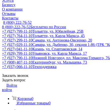
Услуги
Бизнесу
О компании
Отзывы
Контакты
8 (800) 222-76-52
8 (800) 222-76-52
Бесплатно по России
+7 (927) 799-11-10
Тольятти, ул. Юбилейная, 25В
+7 (927) 764-11-10
Тольятти, ул. Карла Маркса, 45
+7 (927) 299-11-10
Самара, ул. Антонова-Овсеенко, 20
+7 (927) 029-11-10
Самара, ул. Дыбенко, 30, секция 1-86 (ТРК "
+7 (927) 041-11-10
Казань, ул. Спартаковская, 14
+7 (929) 799-11-10
Ульяновск, ул. Карла Маркса, 17
+7 (927) 790-11-10
Нижний Новгород, пл. Максима Горького, 76
+7 (908) 407-11-10
Екатеринбург, ул. Малышева, 73
+7 (937) 066-11-10
Техподдержка
Заказать звонок
Задать вопрос
Войти
войти
Корзина
0
Избранные товары
0