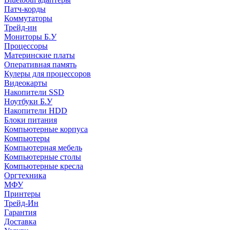
Патч-корды
Коммутаторы
Трейд-ин
Мониторы Б.У
Процессоры
Материнские платы
Оперативная память
Кулеры для процессоров
Видеокарты
Накопители SSD
Ноутбуки Б.У
Накопители HDD
Блоки питания
Компьютерные корпуса
Компьютеры
Компьютерная мебель
Компьютерные столы
Компьютерные кресла
Оргтехника
МФУ
Принтеры
Трейд-Ин
Гарантия
Доставка