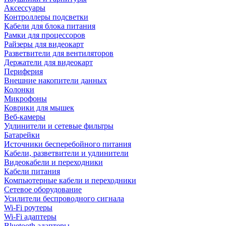
Аксессуары
Контроллеры подсветки
Кабели для блока питания
Рамки для процессоров
Райзеры для видеокарт
Разветвители для вентиляторов
Держатели для видеокарт
Периферия
Внешние накопители данных
Колонки
Микрофоны
Коврики для мышек
Веб-камеры
Удлинители и сетевые фильтры
Батарейки
Источники бесперебойного питания
Кабели, разветвители и удлинители
Видеокабели и переходники
Кабели питания
Компьютерные кабели и переходники
Сетевое оборудование
Усилители беспроводного сигнала
Wi-Fi роутеры
Wi-Fi адаптеры
Bluetooth адаптеры