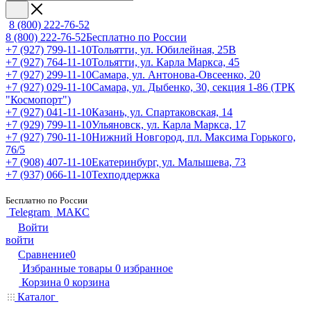
8 (800) 222-76-52
8 (800) 222-76-52
Бесплатно по России
+7 (927) 799-11-10
Тольятти, ул. Юбилейная, 25В
+7 (927) 764-11-10
Тольятти, ул. Карла Маркса, 45
+7 (927) 299-11-10
Самара, ул. Антонова-Овсеенко, 20
+7 (927) 029-11-10
Самара, ул. Дыбенко, 30, секция 1-86 (ТРК
"Космопорт")
+7 (927) 041-11-10
Казань, ул. Спартаковская, 14
+7 (929) 799-11-10
Ульяновск, ул. Карла Маркса, 17
+7 (927) 790-11-10
Нижний Новгород, пл. Максима Горького,
76/5
+7 (908) 407-11-10
Екатеринбург, ул. Малышева, 73
+7 (937) 066-11-10
Техподдержка
Бесплатно по России
Telegram
МАКС
Войти
войти
Сравнение
0
Избранные товары
0
избранное
Корзина
0
корзина
Каталог