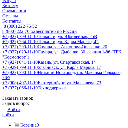
Услуги
Бизнесу
О компании
Отзывы
Контакты
8 (800) 222-76-52
8 (800) 222-76-52
Бесплатно по России
+7 (927) 799-11-10
Тольятти, ул. Юбилейная, 25В
+7 (927) 764-11-10
Тольятти, ул. Карла Маркса, 45
+7 (927) 299-11-10
Самара, ул. Антонова-Овсеенко, 20
+7 (927) 029-11-10
Самара, ул. Дыбенко, 30, секция 1-86 (ТРК
"Космопорт")
+7 (927) 041-11-10
Казань, ул. Спартаковская, 14
+7 (929) 799-11-10
Ульяновск, ул. Карла Маркса, 17
+7 (927) 790-11-10
Нижний Новгород, пл. Максима Горького,
76/5
+7 (908) 407-11-10
Екатеринбург, ул. Малышева, 73
+7 (937) 066-11-10
Техподдержка
Заказать звонок
Задать вопрос
Войти
войти
Корзина
0