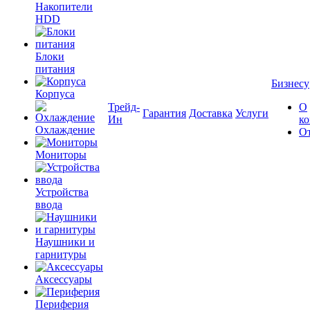
Накопители
HDD
Блоки
питания
Бизнесу
Корпуса
Трейд-
О
Гарантия
Доставка
Услуги
Ин
к
Охлаждение
О
Мониторы
Устройства
ввода
Наушники и
гарнитуры
Аксессуары
Периферия