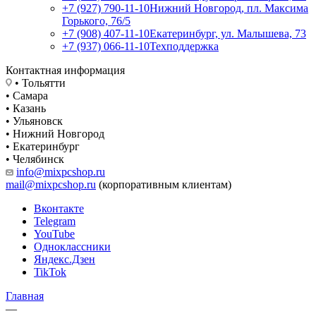
+7 (927) 790-11-10
Нижний Новгород, пл. Максима
Горького, 76/5
+7 (908) 407-11-10
Екатеринбург, ул. Малышева, 73
+7 (937) 066-11-10
Техподдержка
Контактная информация
• Тольятти
• Самара
• Казань
• Ульяновск
• Нижний Новгород
• Екатеринбург
• Челябинск
info@mixpcshop.ru
mail@mixpcshop.ru
(корпоративным клиентам)
Вконтакте
Telegram
YouTube
Одноклассники
Яндекс.Дзен
TikTok
Главная
—