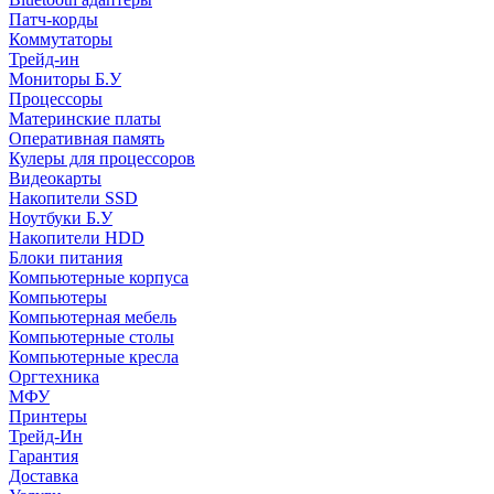
Патч-корды
Коммутаторы
Трейд-ин
Мониторы Б.У
Процессоры
Материнские платы
Оперативная память
Кулеры для процессоров
Видеокарты
Накопители SSD
Ноутбуки Б.У
Накопители HDD
Блоки питания
Компьютерные корпуса
Компьютеры
Компьютерная мебель
Компьютерные столы
Компьютерные кресла
Оргтехника
МФУ
Принтеры
Трейд-Ин
Гарантия
Доставка