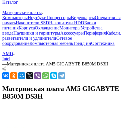
Каталог
—
Материнские платы
Компьютеры
Ноутбуки
Процессоры
Видеокарты
Оперативная
память
Накопители SSD
Накопители HDD
Блоки
питания
Корпуса
Охлаждение
Мониторы
Устройства
ввода
Наушники и гарнитуры
Аксессуары
Периферия
Кабели,
разветвители и удлинители
Сетевое
оборудование
Компьютерная мебель
Трейд-ин
Оргтехника
—
AMD
Intel
—
Материнская плата AM5 GIGABYTE B850M DS3H
Материнская плата AM5 GIGABYTE
B850M DS3H