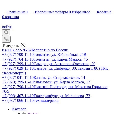
Сравнение
0
Избранные товары
0
избранное
Корзина
0
корзина
войти
Телефоны
8 (800) 222-76-52
Бесплатно по России
+7 (927) 799-11-10
Тольятти, ул. Юбилейная, 25В
+7 (927) 764-11-10
Тольятти, ул. Карла Маркса, 45
+7 (927) 299-11-10
Самара, ул. Антонова-Овсеенко, 20
+7 (927) 029-11-10
Самара, ул. Дыбенко, 30, секция 1-86 (ТРК
"Космопорт")
+7 (927) 041-11-10
Казань, ул. Спартаковская, 14
+7 (929) 799-11-10
Ульяновск, ул. Карла Маркса, 17
+7 (927) 790-11-10
Нижний Новгород, пл. Максима Горького,
76/5
+7 (908) 407-11-10
Екатеринбург, ул. Малышева, 73
+7 (937) 066-11-10
Техподдержка
Каталог
Назад