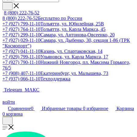
8 (800) 222-76-52
8 (800) 222-76-52
Бесплатно по России
+7 (927) 799-11-10
Тольятти, ул. Юбилейная, 25В
+7 (927) 764-11-10
Тольятти, ул. Карла Маркса, 45
+7 (927) 299-11-10
Самара, ул. Антонова-Овсеенко, 20
+7 (927) 029-11-10
Самара, ул. Дыбенко, 30, секция 1-86 (ТРК
"Космопорт")
+7 (927) 041-11-10
Казань, ул. Спартаковская, 14
+7 (929) 799-11-10
Ульяновск, ул. Карла Маркса, 17
+7 (927) 790-11-10
Нижний Новгород, пл. Максима Горького,
76/5
+7 (908) 407-11-10
Екатеринбург, ул. Малышева, 73
+7 (937) 066-11-10
Техподдержка
Telegram
МАКС
войти
Сравнение
0
Избранные товары
0
избранное
Корзина
0
корзина