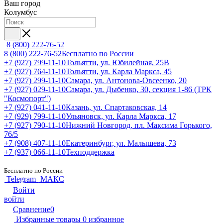
Ваш город
Колумбус
8 (800) 222-76-52
8 (800) 222-76-52
Бесплатно по России
+7 (927) 799-11-10
Тольятти, ул. Юбилейная, 25В
+7 (927) 764-11-10
Тольятти, ул. Карла Маркса, 45
+7 (927) 299-11-10
Самара, ул. Антонова-Овсеенко, 20
+7 (927) 029-11-10
Самара, ул. Дыбенко, 30, секция 1-86 (ТРК
"Космопорт")
+7 (927) 041-11-10
Казань, ул. Спартаковская, 14
+7 (929) 799-11-10
Ульяновск, ул. Карла Маркса, 17
+7 (927) 790-11-10
Нижний Новгород, пл. Максима Горького,
76/5
+7 (908) 407-11-10
Екатеринбург, ул. Малышева, 73
+7 (937) 066-11-10
Техподдержка
Бесплатно по России
Telegram
МАКС
Войти
войти
Сравнение
0
Избранные товары
0
избранное