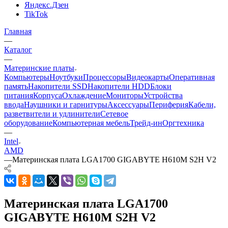
Яндекс.Дзен
TikTok
Главная
—
Каталог
—
Материнские платы
Компьютеры
Ноутбуки
Процессоры
Видеокарты
Оперативная
память
Накопители SSD
Накопители HDD
Блоки
питания
Корпуса
Охлаждение
Мониторы
Устройства
ввода
Наушники и гарнитуры
Аксессуары
Периферия
Кабели,
разветвители и удлинители
Сетевое
оборудование
Компьютерная мебель
Трейд-ин
Оргтехника
—
Intel
AMD
—
Материнская плата LGA1700 GIGABYTE H610M S2H V2
Материнская плата LGA1700
GIGABYTE H610M S2H V2