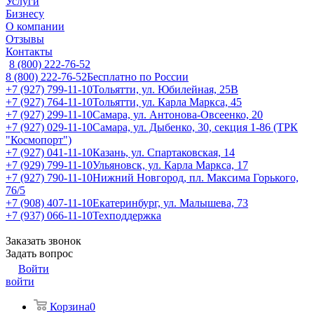
Услуги
Бизнесу
О компании
Отзывы
Контакты
8 (800) 222-76-52
8 (800) 222-76-52
Бесплатно по России
+7 (927) 799-11-10
Тольятти, ул. Юбилейная, 25В
+7 (927) 764-11-10
Тольятти, ул. Карла Маркса, 45
+7 (927) 299-11-10
Самара, ул. Антонова-Овсеенко, 20
+7 (927) 029-11-10
Самара, ул. Дыбенко, 30, секция 1-86 (ТРК
"Космопорт")
+7 (927) 041-11-10
Казань, ул. Спартаковская, 14
+7 (929) 799-11-10
Ульяновск, ул. Карла Маркса, 17
+7 (927) 790-11-10
Нижний Новгород, пл. Максима Горького,
76/5
+7 (908) 407-11-10
Екатеринбург, ул. Малышева, 73
+7 (937) 066-11-10
Техподдержка
Заказать звонок
Задать вопрос
Войти
войти
Корзина
0