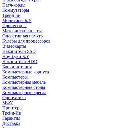
Патч-корды
Коммутаторы
Трейд-ин
Мониторы Б.У
Процессоры
Материнские платы
Оперативная память
Кулеры для процессоров
Видеокарты
Накопители SSD
Ноутбуки Б.У
Накопители HDD
Блоки питания
Компьютерные корпуса
Компьютеры
Компьютерная мебель
Компьютерные столы
Компьютерные кресла
Оргтехника
МФУ
Принтеры
Трейд-Ин
Гарантия
Доставка