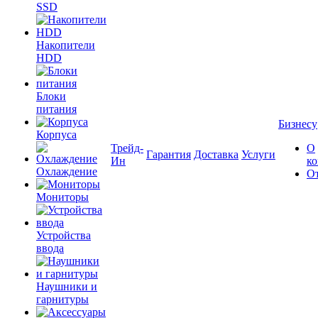
SSD
Накопители
HDD
Блоки
питания
Бизнесу
Корпуса
Трейд-
О
Гарантия
Доставка
Услуги
Ин
к
Охлаждение
О
Мониторы
Устройства
ввода
Наушники и
гарнитуры