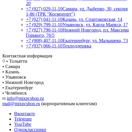
20
+7 (927) 029-11-10
Самара, ул. Дыбенко, 30, секция
1-86 (ТРК "Космопорт")
+7 (927) 041-11-10
Казань, ул. Спартаковская, 14
+7 (929) 799-11-10
Ульяновск, ул. Карла Маркса, 17
+7 (927) 790-11-10
Нижний Новгород, пл. Максима
Горького, 76/5
+7 (908) 407-11-10
Екатеринбург, ул. Малышева, 73
+7 (937) 066-11-10
Техподдержка
Контактная информация
• Тольятти
• Самара
• Казань
• Ульяновск
• Нижний Новгород
• Екатеринбург
• Челябинск
info@mixpcshop.ru
mail@mixpcshop.ru
(корпоративным клиентам)
Вконтакте
Telegram
YouTube
Одноклассники