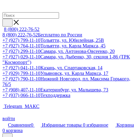
8 (800) 222-76-52
8 (800) 222-76-52
Бесплатно по России
+7 (927) 799-11-10
Тольятти, ул. Юбилейная, 25В
+7 (927) 764-11-10
Тольятти, ул. Карла Маркса, 45
+7 (927) 299-11-10
Самара, ул. Антонова-Овсеенко, 20
+7 (927) 029-11-10
Самара, ул. Дыбенко, 30, секция 1-86 (ТРК
"Космопорт")
+7 (927) 041-11-10
Казань, ул. Спартаковская, 14
+7 (929) 799-11-10
Ульяновск, ул. Карла Маркса, 17
+7 (927) 790-11-10
Нижний Новгород, пл. Максима Горького,
76/5
+7 (908) 407-11-10
Екатеринбург, ул. Малышева, 73
+7 (937) 066-11-10
Техподдержка
Telegram
МАКС
войти
Сравнение
0
Избранные товары
0
избранное
Корзина
0
корзина