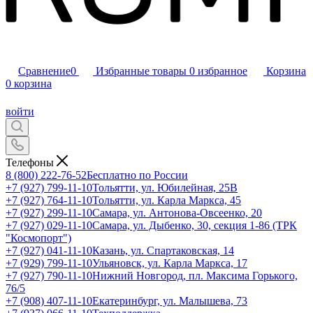
Сравнение
0
Избранные товары
0
избранное
Корзина
0
корзина
войти
Телефоны
8 (800) 222-76-52
Бесплатно по России
+7 (927) 799-11-10
Тольятти, ул. Юбилейная, 25В
+7 (927) 764-11-10
Тольятти, ул. Карла Маркса, 45
+7 (927) 299-11-10
Самара, ул. Антонова-Овсеенко, 20
+7 (927) 029-11-10
Самара, ул. Дыбенко, 30, секция 1-86 (ТРК
"Космопорт")
+7 (927) 041-11-10
Казань, ул. Спартаковская, 14
+7 (929) 799-11-10
Ульяновск, ул. Карла Маркса, 17
+7 (927) 790-11-10
Нижний Новгород, пл. Максима Горького,
76/5
+7 (908) 407-11-10
Екатеринбург, ул. Малышева, 73