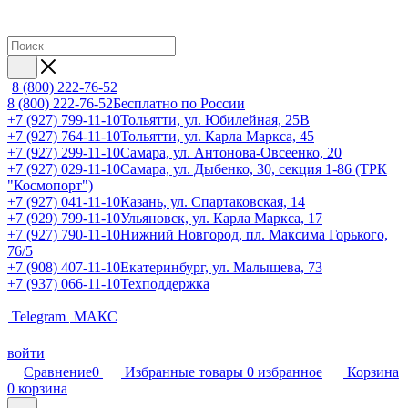
8 (800) 222-76-52
8 (800) 222-76-52
Бесплатно по России
+7 (927) 799-11-10
Тольятти, ул. Юбилейная, 25В
+7 (927) 764-11-10
Тольятти, ул. Карла Маркса, 45
+7 (927) 299-11-10
Самара, ул. Антонова-Овсеенко, 20
+7 (927) 029-11-10
Самара, ул. Дыбенко, 30, секция 1-86 (ТРК
"Космопорт")
+7 (927) 041-11-10
Казань, ул. Спартаковская, 14
+7 (929) 799-11-10
Ульяновск, ул. Карла Маркса, 17
+7 (927) 790-11-10
Нижний Новгород, пл. Максима Горького,
76/5
+7 (908) 407-11-10
Екатеринбург, ул. Малышева, 73
+7 (937) 066-11-10
Техподдержка
Telegram
МАКС
войти
Сравнение
0
Избранные товары
0
избранное
Корзина
0
корзина