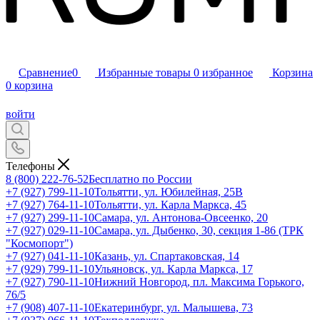
Сравнение
0
Избранные товары
0
избранное
Корзина
0
корзина
войти
Телефоны
8 (800) 222-76-52
Бесплатно по России
+7 (927) 799-11-10
Тольятти, ул. Юбилейная, 25В
+7 (927) 764-11-10
Тольятти, ул. Карла Маркса, 45
+7 (927) 299-11-10
Самара, ул. Антонова-Овсеенко, 20
+7 (927) 029-11-10
Самара, ул. Дыбенко, 30, секция 1-86 (ТРК
"Космопорт")
+7 (927) 041-11-10
Казань, ул. Спартаковская, 14
+7 (929) 799-11-10
Ульяновск, ул. Карла Маркса, 17
+7 (927) 790-11-10
Нижний Новгород, пл. Максима Горького,
76/5
+7 (908) 407-11-10
Екатеринбург, ул. Малышева, 73