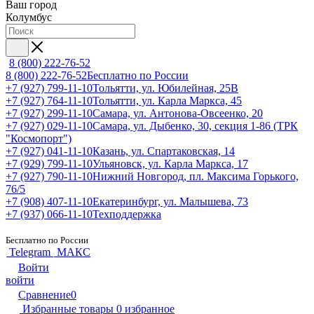
Ваш город
Колумбус
8 (800) 222-76-52
8 (800) 222-76-52
Бесплатно по России
+7 (927) 799-11-10
Тольятти, ул. Юбилейная, 25В
+7 (927) 764-11-10
Тольятти, ул. Карла Маркса, 45
+7 (927) 299-11-10
Самара, ул. Антонова-Овсеенко, 20
+7 (927) 029-11-10
Самара, ул. Дыбенко, 30, секция 1-86 (ТРК
"Космопорт")
+7 (927) 041-11-10
Казань, ул. Спартаковская, 14
+7 (929) 799-11-10
Ульяновск, ул. Карла Маркса, 17
+7 (927) 790-11-10
Нижний Новгород, пл. Максима Горького,
76/5
+7 (908) 407-11-10
Екатеринбург, ул. Малышева, 73
+7 (937) 066-11-10
Техподдержка
Бесплатно по России
Telegram
МАКС
Войти
войти
Сравнение
0
Избранные товары
0
избранное