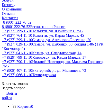
Услуги
Бизнесу
О компании
Отзывы
Контакты
8 (800) 222-76-52
8 (800) 222-76-52
Бесплатно по России
+7 (927) 799-11-10
Тольятти, ул. Юбилейная, 25В
+7 (927) 764-11-10
Тольятти, ул. Карла Маркса, 45
+7 (927) 299-11-10
Самара, ул. Антонова-Овсеенко, 20
+7 (927) 029-11-10
Самара, ул. Дыбенко, 30, секция 1-86 (ТРК
"Космопорт")
+7 (927) 041-11-10
Казань, ул. Спартаковская, 14
+7 (929) 799-11-10
Ульяновск, ул. Карла Маркса, 17
+7 (927) 790-11-10
Нижний Новгород, пл. Максима Горького,
76/5
+7 (908) 407-11-10
Екатеринбург, ул. Малышева, 73
+7 (937) 066-11-10
Техподдержка
Заказать звонок
Задать вопрос
Войти
войти
Корзина
0