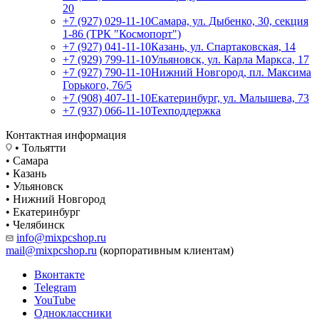
20
+7 (927) 029-11-10
Самара, ул. Дыбенко, 30, секция
1-86 (ТРК "Космопорт")
+7 (927) 041-11-10
Казань, ул. Спартаковская, 14
+7 (929) 799-11-10
Ульяновск, ул. Карла Маркса, 17
+7 (927) 790-11-10
Нижний Новгород, пл. Максима
Горького, 76/5
+7 (908) 407-11-10
Екатеринбург, ул. Малышева, 73
+7 (937) 066-11-10
Техподдержка
Контактная информация
• Тольятти
• Самара
• Казань
• Ульяновск
• Нижний Новгород
• Екатеринбург
• Челябинск
info@mixpcshop.ru
mail@mixpcshop.ru
(корпоративным клиентам)
Вконтакте
Telegram
YouTube
Одноклассники