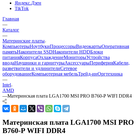
Яндекс.Дзен
TikTok
Главная
—
Каталог
—
Материнские платы
Компьютеры
Ноутбуки
Процессоры
Видеокарты
Оперативная
память
Накопители SSD
Накопители HDD
Блоки
питания
Корпуса
Охлаждение
Мониторы
Устройства
ввода
Наушники и гарнитуры
Аксессуары
Периферия
Кабели,
разветвители и удлинители
Сетевое
оборудование
Компьютерная мебель
Трейд-ин
Оргтехника
—
Intel
AMD
—
Материнская плата LGA1700 MSI PRO B760-P WIFI DDR4
Материнская плата LGA1700 MSI PRO
B760-P WIFI DDR4