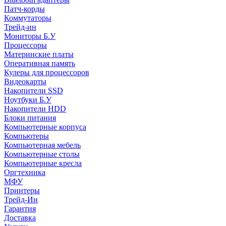
Патч-корды
Коммутаторы
Трейд-ин
Мониторы Б.У
Процессоры
Материнские платы
Оперативная память
Кулеры для процессоров
Видеокарты
Накопители SSD
Ноутбуки Б.У
Накопители HDD
Блоки питания
Компьютерные корпуса
Компьютеры
Компьютерная мебель
Компьютерные столы
Компьютерные кресла
Оргтехника
МФУ
Принтеры
Трейд-Ин
Гарантия
Доставка