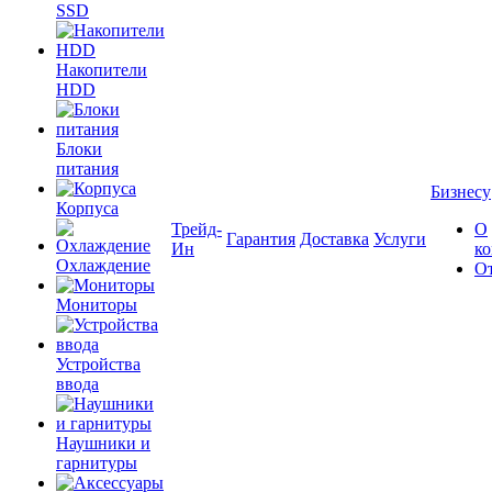
SSD
Накопители
HDD
Блоки
питания
Бизнесу
Корпуса
Трейд-
О
Гарантия
Доставка
Услуги
Ин
к
Охлаждение
О
Мониторы
Устройства
ввода
Наушники и
гарнитуры