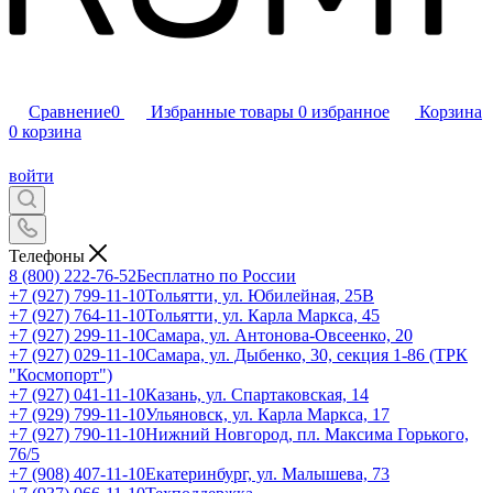
Сравнение
0
Избранные товары
0
избранное
Корзина
0
корзина
войти
Телефоны
8 (800) 222-76-52
Бесплатно по России
+7 (927) 799-11-10
Тольятти, ул. Юбилейная, 25В
+7 (927) 764-11-10
Тольятти, ул. Карла Маркса, 45
+7 (927) 299-11-10
Самара, ул. Антонова-Овсеенко, 20
+7 (927) 029-11-10
Самара, ул. Дыбенко, 30, секция 1-86 (ТРК
"Космопорт")
+7 (927) 041-11-10
Казань, ул. Спартаковская, 14
+7 (929) 799-11-10
Ульяновск, ул. Карла Маркса, 17
+7 (927) 790-11-10
Нижний Новгород, пл. Максима Горького,
76/5
+7 (908) 407-11-10
Екатеринбург, ул. Малышева, 73