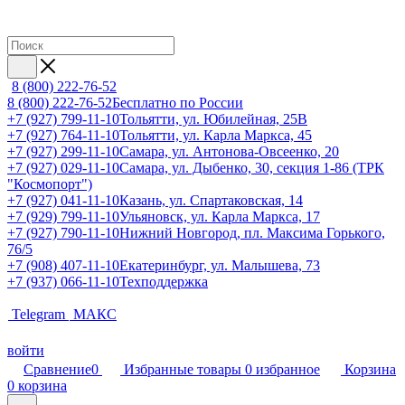
8 (800) 222-76-52
8 (800) 222-76-52
Бесплатно по России
+7 (927) 799-11-10
Тольятти, ул. Юбилейная, 25В
+7 (927) 764-11-10
Тольятти, ул. Карла Маркса, 45
+7 (927) 299-11-10
Самара, ул. Антонова-Овсеенко, 20
+7 (927) 029-11-10
Самара, ул. Дыбенко, 30, секция 1-86 (ТРК
"Космопорт")
+7 (927) 041-11-10
Казань, ул. Спартаковская, 14
+7 (929) 799-11-10
Ульяновск, ул. Карла Маркса, 17
+7 (927) 790-11-10
Нижний Новгород, пл. Максима Горького,
76/5
+7 (908) 407-11-10
Екатеринбург, ул. Малышева, 73
+7 (937) 066-11-10
Техподдержка
Telegram
МАКС
войти
Сравнение
0
Избранные товары
0
избранное
Корзина
0
корзина