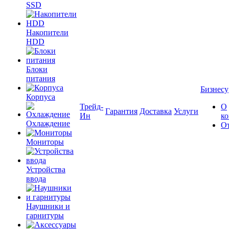
SSD
Накопители
HDD
Блоки
питания
Бизнесу
Корпуса
Трейд-
О
Гарантия
Доставка
Услуги
Ин
к
Охлаждение
О
Мониторы
Устройства
ввода
Наушники и
гарнитуры