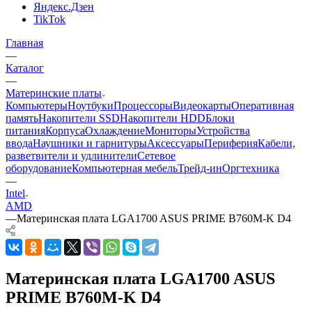
Яндекс.Дзен
TikTok
Главная
—
Каталог
—
Материнские платы
Компьютеры
Ноутбуки
Процессоры
Видеокарты
Оперативная
память
Накопители SSD
Накопители HDD
Блоки
питания
Корпуса
Охлаждение
Мониторы
Устройства
ввода
Наушники и гарнитуры
Аксессуары
Периферия
Кабели,
разветвители и удлинители
Сетевое
оборудование
Компьютерная мебель
Трейд-ин
Оргтехника
—
Intel
AMD
—
Материнская плата LGA1700 ASUS PRIME B760M-K D4
Материнская плата LGA1700 ASUS
PRIME B760M-K D4