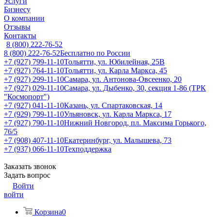
Услуги
Бизнесу
О компании
Отзывы
Контакты
8 (800) 222-76-52
8 (800) 222-76-52
Бесплатно по России
+7 (927) 799-11-10
Тольятти, ул. Юбилейная, 25В
+7 (927) 764-11-10
Тольятти, ул. Карла Маркса, 45
+7 (927) 299-11-10
Самара, ул. Антонова-Овсеенко, 20
+7 (927) 029-11-10
Самара, ул. Дыбенко, 30, секция 1-86 (ТРК
"Космопорт")
+7 (927) 041-11-10
Казань, ул. Спартаковская, 14
+7 (929) 799-11-10
Ульяновск, ул. Карла Маркса, 17
+7 (927) 790-11-10
Нижний Новгород, пл. Максима Горького,
76/5
+7 (908) 407-11-10
Екатеринбург, ул. Малышева, 73
+7 (937) 066-11-10
Техподдержка
Заказать звонок
Задать вопрос
Войти
войти
Корзина
0