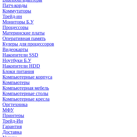
Патч-корды
Коммутаторы
Трейд-ин
Мониторы Б.У
Процессоры
Материнские платы
Оперативная память
Кулеры для процессоров
Видеокарты
Накопители SSD
Ноутбуки Б.У
Накопители HDD
Блоки питания
Компьютерные корпуса
Компьютеры
Компьютерная мебель
Компьютерные столы
Компьютерные кресла
Оргтехника
МФУ
Принтеры
Трейд-Ин
Гарантия
Доставка