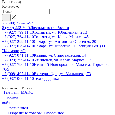
Ваш город
Колумбус
8 (800) 222-76-52
8 (800) 222-76-52
Бесплатно по России
+7 (927) 799-11-10
Тольятти, ул. Юбилейная, 25В
+7 (927) 764-11-10
Тольятти, ул. Карла Маркса, 45
+7 (927) 299-11-10
Самара, ул. Антонова-Овсеенко, 20
+7 (927) 029-11-10
Самара, ул. Дыбенко, 30, секция 1-86 (ТРК
"Космопорт")
+7 (927) 041-11-10
Казань, ул. Спартаковская, 14
+7 (929) 799-11-10
Ульяновск, ул. Карла Маркса, 17
+7 (927) 790-11-10
Нижний Новгород, пл. Максима Горького,
76/5
+7 (908) 407-11-10
Екатеринбург, ул. Малышева, 73
+7 (937) 066-11-10
Техподдержка
Бесплатно по России
Telegram
МАКС
Войти
войти
Сравнение
0
Избранные товары
0
избранное