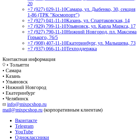
20
+7 (927) 029-11-10
Самара, ул. Дыбенко, 30, секция
1-86 (ТРК "Космопорт")
+7 (927) 041-11-10
Казань, ул. Спартаковская, 14
+7 (929) 799-11-10
Ульяновск, ул. Карла Маркса, 17
+7 (927) 790-11-10
Нижний Новгород, пл. Максима
Горького, 76/5
+7 (908) 407-11-10
Екатеринбург, ул. Малышева, 73
+7 (937) 066-11-10
Техподдержка
Контактная информация
• Тольятти
• Самара
• Казань
• Ульяновск
• Нижний Новгород
• Екатеринбург
• Челябинск
info@mixpcshop.ru
mail@mixpcshop.ru
(корпоративным клиентам)
Вконтакте
Telegram
YouTube
Одноклассники