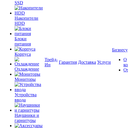
SSD
Накопители
HDD
Блоки
питания
Бизнесу
Корпуса
Трейд-
О
Гарантия
Доставка
Услуги
Ин
к
Охлаждение
О
Мониторы
Устройства
ввода
Наушники и
гарнитуры