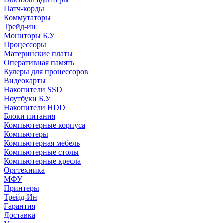
Патч-корды
Коммутаторы
Трейд-ин
Мониторы Б.У
Процессоры
Материнские платы
Оперативная память
Кулеры для процессоров
Видеокарты
Накопители SSD
Ноутбуки Б.У
Накопители HDD
Блоки питания
Компьютерные корпуса
Компьютеры
Компьютерная мебель
Компьютерные столы
Компьютерные кресла
Оргтехника
МФУ
Принтеры
Трейд-Ин
Гарантия
Доставка