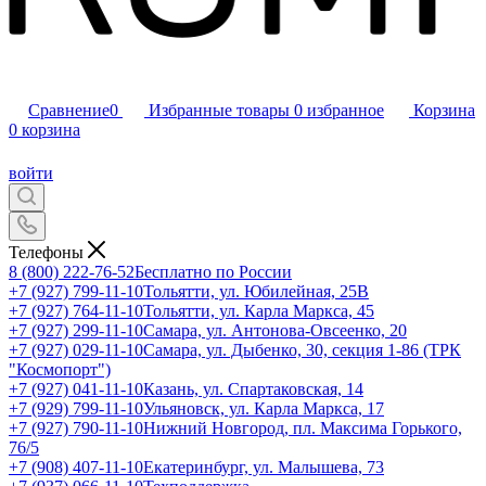
Сравнение
0
Избранные товары
0
избранное
Корзина
0
корзина
войти
Телефоны
8 (800) 222-76-52
Бесплатно по России
+7 (927) 799-11-10
Тольятти, ул. Юбилейная, 25В
+7 (927) 764-11-10
Тольятти, ул. Карла Маркса, 45
+7 (927) 299-11-10
Самара, ул. Антонова-Овсеенко, 20
+7 (927) 029-11-10
Самара, ул. Дыбенко, 30, секция 1-86 (ТРК
"Космопорт")
+7 (927) 041-11-10
Казань, ул. Спартаковская, 14
+7 (929) 799-11-10
Ульяновск, ул. Карла Маркса, 17
+7 (927) 790-11-10
Нижний Новгород, пл. Максима Горького,
76/5
+7 (908) 407-11-10
Екатеринбург, ул. Малышева, 73