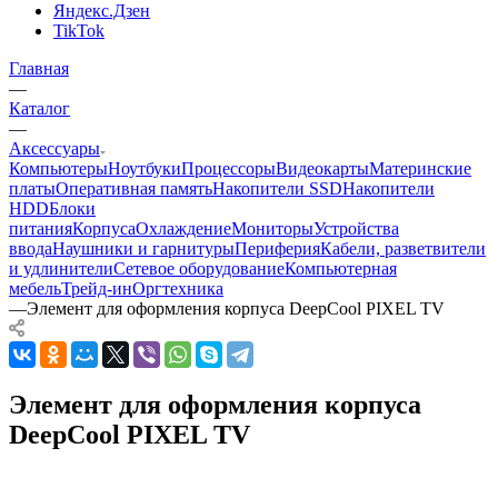
Яндекс.Дзен
TikTok
Главная
—
Каталог
—
Аксессуары
Компьютеры
Ноутбуки
Процессоры
Видеокарты
Материнские
платы
Оперативная память
Накопители SSD
Накопители
HDD
Блоки
питания
Корпуса
Охлаждение
Мониторы
Устройства
ввода
Наушники и гарнитуры
Периферия
Кабели, разветвители
и удлинители
Сетевое оборудование
Компьютерная
мебель
Трейд-ин
Оргтехника
—
Элемент для оформления корпуса DeepCool PIXEL TV
Элемент для оформления корпуса
DeepCool PIXEL TV