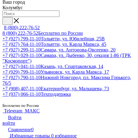
Ваш город
Колумбус
8 (800) 222-76-52
8 (800) 222-76-52
Бесплатно по России
+7 (927) 799-11-10
Тольятти, ул. Юбилейная, 25В
+7 (927) 764-11-10
Тольятти, ул. Карла Маркса, 45
+7 (927) 299-11-10
Самара, ул. Антонова-Овсеенко, 20
+7 (927) 029-11-10
Самара, ул. Дыбенко, 30, секция 1-86 (ТРК
"Космопорт")
+7 (927) 041-11-10
Казань, ул. Спартаковская, 14
+7 (929) 799-11-10
Ульяновск, ул. Карла Маркса, 17
+7 (927) 790-11-10
Нижний Новгород, пл. Максима Горького,
76/5
+7 (908) 407-11-10
Екатеринбург, ул. Малышева, 73
+7 (937) 066-11-10
Техподдержка
Бесплатно по России
Telegram
МАКС
Войти
войти
Сравнение
0
Избранные товары
0
избранное