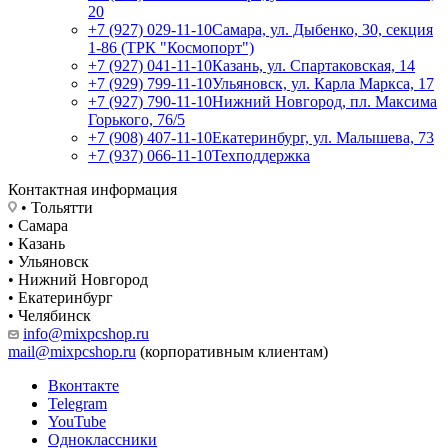
20
+7 (927) 029-11-10
Самара, ул. Дыбенко, 30, секция
1-86 (ТРК "Космопорт")
+7 (927) 041-11-10
Казань, ул. Спартаковская, 14
+7 (929) 799-11-10
Ульяновск, ул. Карла Маркса, 17
+7 (927) 790-11-10
Нижний Новгород, пл. Максима
Горького, 76/5
+7 (908) 407-11-10
Екатеринбург, ул. Малышева, 73
+7 (937) 066-11-10
Техподдержка
Контактная информация
• Тольятти
• Самара
• Казань
• Ульяновск
• Нижний Новгород
• Екатеринбург
• Челябинск
info@mixpcshop.ru
mail@mixpcshop.ru
(корпоративным клиентам)
Вконтакте
Telegram
YouTube
Одноклассники