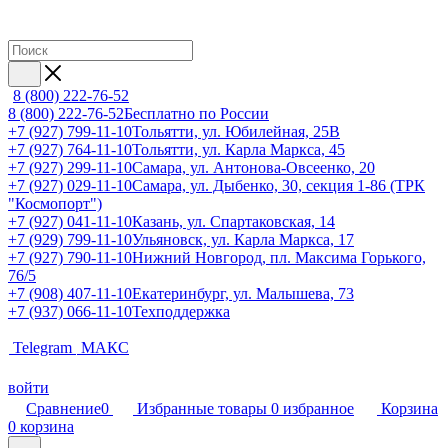
8 (800) 222-76-52
8 (800) 222-76-52
Бесплатно по России
+7 (927) 799-11-10
Тольятти, ул. Юбилейная, 25В
+7 (927) 764-11-10
Тольятти, ул. Карла Маркса, 45
+7 (927) 299-11-10
Самара, ул. Антонова-Овсеенко, 20
+7 (927) 029-11-10
Самара, ул. Дыбенко, 30, секция 1-86 (ТРК
"Космопорт")
+7 (927) 041-11-10
Казань, ул. Спартаковская, 14
+7 (929) 799-11-10
Ульяновск, ул. Карла Маркса, 17
+7 (927) 790-11-10
Нижний Новгород, пл. Максима Горького,
76/5
+7 (908) 407-11-10
Екатеринбург, ул. Малышева, 73
+7 (937) 066-11-10
Техподдержка
Telegram
МАКС
войти
Сравнение
0
Избранные товары
0
избранное
Корзина
0
корзина