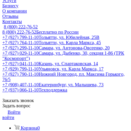
Услуги
Бизнесу
О компании
Отзывы
Контакты
8 (800) 222-76-52
8 (800) 222-76-52
Бесплатно по России
+7 (927) 799-11-10
Тольятти, ул. Юбилейная, 25В
+7 (927) 764-11-10
Тольятти, ул. Карла Маркса, 45
+7 (927) 299-11-10
Самара, ул. Антонова-Овсеенко, 20
+7 (927) 029-11-10
Самара, ул. Дыбенко, 30, секция 1-86 (ТРК
"Космопорт")
+7 (927) 041-11-10
Казань, ул. Спартаковская, 14
+7 (929) 799-11-10
Ульяновск, ул. Карла Маркса, 17
+7 (927) 790-11-10
Нижний Новгород, пл. Максима Горького,
76/5
+7 (908) 407-11-10
Екатеринбург, ул. Малышева, 73
+7 (937) 066-11-10
Техподдержка
Заказать звонок
Задать вопрос
Войти
войти
Корзина
0