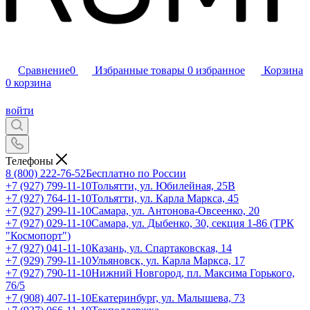
Сравнение
0
Избранные товары
0
избранное
Корзина
0
корзина
войти
Телефоны
8 (800) 222-76-52
Бесплатно по России
+7 (927) 799-11-10
Тольятти, ул. Юбилейная, 25В
+7 (927) 764-11-10
Тольятти, ул. Карла Маркса, 45
+7 (927) 299-11-10
Самара, ул. Антонова-Овсеенко, 20
+7 (927) 029-11-10
Самара, ул. Дыбенко, 30, секция 1-86 (ТРК
"Космопорт")
+7 (927) 041-11-10
Казань, ул. Спартаковская, 14
+7 (929) 799-11-10
Ульяновск, ул. Карла Маркса, 17
+7 (927) 790-11-10
Нижний Новгород, пл. Максима Горького,
76/5
+7 (908) 407-11-10
Екатеринбург, ул. Малышева, 73