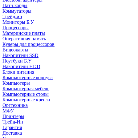
Патч-корды
Коммутаторы
Трейд-ин
Мониторы Б.У
Процессоры
Материнские платы
Оперативная память
Кулеры для процессоров
Видеокарты
Накопители SSD
Ноутбуки Б.У
Накопители HDD
Блоки питания
Компьютерные корпуса
Компьютеры
Компьютерная мебель
Компьютерные столы
Компьютерные кресла
Оргтехника
МФУ
Принтеры
Трейд-Ин
Гарантия
Доставка