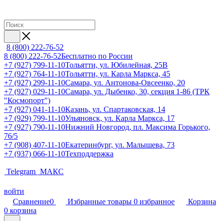
8 (800) 222-76-52
8 (800) 222-76-52
Бесплатно по России
+7 (927) 799-11-10
Тольятти, ул. Юбилейная, 25В
+7 (927) 764-11-10
Тольятти, ул. Карла Маркса, 45
+7 (927) 299-11-10
Самара, ул. Антонова-Овсеенко, 20
+7 (927) 029-11-10
Самара, ул. Дыбенко, 30, секция 1-86 (ТРК
"Космопорт")
+7 (927) 041-11-10
Казань, ул. Спартаковская, 14
+7 (929) 799-11-10
Ульяновск, ул. Карла Маркса, 17
+7 (927) 790-11-10
Нижний Новгород, пл. Максима Горького,
76/5
+7 (908) 407-11-10
Екатеринбург, ул. Малышева, 73
+7 (937) 066-11-10
Техподдержка
Telegram
МАКС
войти
Сравнение
0
Избранные товары
0
избранное
Корзина
0
корзина