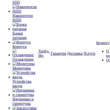
SSD
Накопители
HDD
Блоки
питания
Бизнесу
Корпуса
Трейд-
О
Гарантия
Доставка
Услуги
Ин
к
Охлаждение
О
Мониторы
Устройства
ввода
Наушники и
гарнитуры