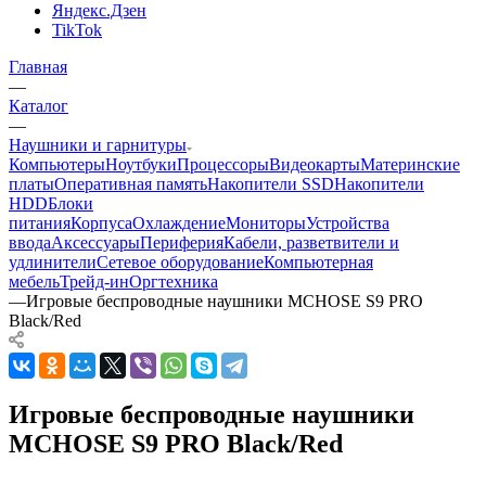
Яндекс.Дзен
TikTok
Главная
—
Каталог
—
Наушники и гарнитуры
Компьютеры
Ноутбуки
Процессоры
Видеокарты
Материнские
платы
Оперативная память
Накопители SSD
Накопители
HDD
Блоки
питания
Корпуса
Охлаждение
Мониторы
Устройства
ввода
Аксессуары
Периферия
Кабели, разветвители и
удлинители
Сетевое оборудование
Компьютерная
мебель
Трейд-ин
Оргтехника
—
Игровые беспроводные наушники MCHOSE S9 PRO
Black/Red
Игровые беспроводные наушники
MCHOSE S9 PRO Black/Red