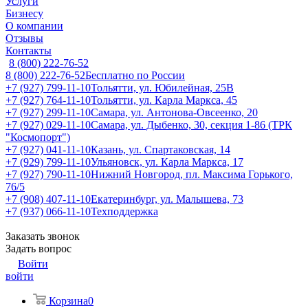
Услуги
Бизнесу
О компании
Отзывы
Контакты
8 (800) 222-76-52
8 (800) 222-76-52
Бесплатно по России
+7 (927) 799-11-10
Тольятти, ул. Юбилейная, 25В
+7 (927) 764-11-10
Тольятти, ул. Карла Маркса, 45
+7 (927) 299-11-10
Самара, ул. Антонова-Овсеенко, 20
+7 (927) 029-11-10
Самара, ул. Дыбенко, 30, секция 1-86 (ТРК
"Космопорт")
+7 (927) 041-11-10
Казань, ул. Спартаковская, 14
+7 (929) 799-11-10
Ульяновск, ул. Карла Маркса, 17
+7 (927) 790-11-10
Нижний Новгород, пл. Максима Горького,
76/5
+7 (908) 407-11-10
Екатеринбург, ул. Малышева, 73
+7 (937) 066-11-10
Техподдержка
Заказать звонок
Задать вопрос
Войти
войти
Корзина
0