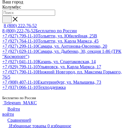
Ваш город
Колумбус
8 (800) 222-76-52
8 (800) 222-76-52
Бесплатно по России
+7 (927) 799-11-10
Тольятти, ул. Юбилейная, 25В
+7 (927) 764-11-10
Тольятти, ул. Карла Маркса, 45
+7 (927) 299-11-10
Самара, ул. Антонова-Овсеенко, 20
+7 (927) 029-11-10
Самара, ул. Дыбенко, 30, секция 1-86 (ТРК
"Космопорт")
+7 (927) 041-11-10
Казань, ул. Спартаковская, 14
+7 (929) 799-11-10
Ульяновск, ул. Карла Маркса, 17
+7 (927) 790-11-10
Нижний Новгород, пл. Максима Горького,
76/5
+7 (908) 407-11-10
Екатеринбург, ул. Малышева, 73
+7 (937) 066-11-10
Техподдержка
Бесплатно по России
Telegram
МАКС
Войти
войти
Сравнение
0
Избранные товары
0
избранное