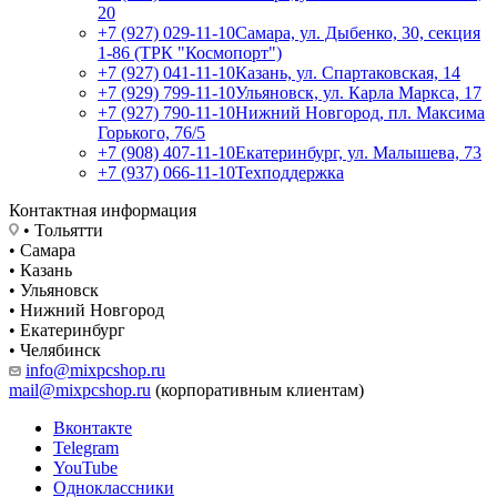
20
+7 (927) 029-11-10
Самара, ул. Дыбенко, 30, секция
1-86 (ТРК "Космопорт")
+7 (927) 041-11-10
Казань, ул. Спартаковская, 14
+7 (929) 799-11-10
Ульяновск, ул. Карла Маркса, 17
+7 (927) 790-11-10
Нижний Новгород, пл. Максима
Горького, 76/5
+7 (908) 407-11-10
Екатеринбург, ул. Малышева, 73
+7 (937) 066-11-10
Техподдержка
Контактная информация
• Тольятти
• Самара
• Казань
• Ульяновск
• Нижний Новгород
• Екатеринбург
• Челябинск
info@mixpcshop.ru
mail@mixpcshop.ru
(корпоративным клиентам)
Вконтакте
Telegram
YouTube
Одноклассники