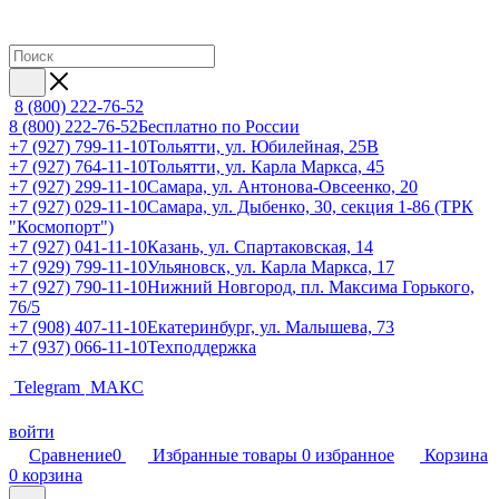
8 (800) 222-76-52
8 (800) 222-76-52
Бесплатно по России
+7 (927) 799-11-10
Тольятти, ул. Юбилейная, 25В
+7 (927) 764-11-10
Тольятти, ул. Карла Маркса, 45
+7 (927) 299-11-10
Самара, ул. Антонова-Овсеенко, 20
+7 (927) 029-11-10
Самара, ул. Дыбенко, 30, секция 1-86 (ТРК
"Космопорт")
+7 (927) 041-11-10
Казань, ул. Спартаковская, 14
+7 (929) 799-11-10
Ульяновск, ул. Карла Маркса, 17
+7 (927) 790-11-10
Нижний Новгород, пл. Максима Горького,
76/5
+7 (908) 407-11-10
Екатеринбург, ул. Малышева, 73
+7 (937) 066-11-10
Техподдержка
Telegram
МАКС
войти
Сравнение
0
Избранные товары
0
избранное
Корзина
0
корзина