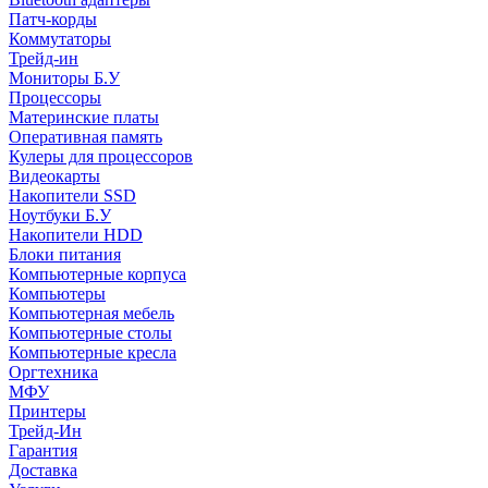
Патч-корды
Коммутаторы
Трейд-ин
Мониторы Б.У
Процессоры
Материнские платы
Оперативная память
Кулеры для процессоров
Видеокарты
Накопители SSD
Ноутбуки Б.У
Накопители HDD
Блоки питания
Компьютерные корпуса
Компьютеры
Компьютерная мебель
Компьютерные столы
Компьютерные кресла
Оргтехника
МФУ
Принтеры
Трейд-Ин
Гарантия
Доставка