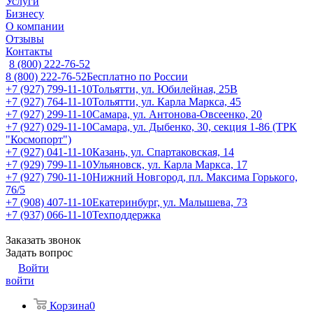
Услуги
Бизнесу
О компании
Отзывы
Контакты
8 (800) 222-76-52
8 (800) 222-76-52
Бесплатно по России
+7 (927) 799-11-10
Тольятти, ул. Юбилейная, 25В
+7 (927) 764-11-10
Тольятти, ул. Карла Маркса, 45
+7 (927) 299-11-10
Самара, ул. Антонова-Овсеенко, 20
+7 (927) 029-11-10
Самара, ул. Дыбенко, 30, секция 1-86 (ТРК
"Космопорт")
+7 (927) 041-11-10
Казань, ул. Спартаковская, 14
+7 (929) 799-11-10
Ульяновск, ул. Карла Маркса, 17
+7 (927) 790-11-10
Нижний Новгород, пл. Максима Горького,
76/5
+7 (908) 407-11-10
Екатеринбург, ул. Малышева, 73
+7 (937) 066-11-10
Техподдержка
Заказать звонок
Задать вопрос
Войти
войти
Корзина
0