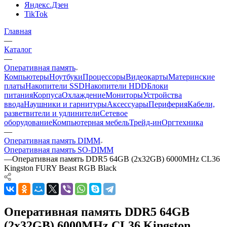
Яндекс.Дзен
TikTok
Главная
—
Каталог
—
Оперативная память
Компьютеры
Ноутбуки
Процессоры
Видеокарты
Материнские
платы
Накопители SSD
Накопители HDD
Блоки
питания
Корпуса
Охлаждение
Мониторы
Устройства
ввода
Наушники и гарнитуры
Аксессуары
Периферия
Кабели,
разветвители и удлинители
Сетевое
оборудование
Компьютерная мебель
Трейд-ин
Оргтехника
—
Оперативная память DIMM
Оперативная память SO-DIMM
—
Оперативная память DDR5 64GB (2x32GB) 6000MHz CL36
Kingston FURY Beast RGB Black
Оперативная память DDR5 64GB
(2x32GB) 6000MHz CL36 Kingston