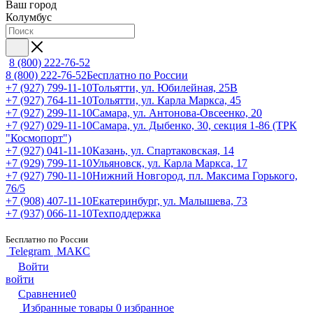
Ваш город
Колумбус
8 (800) 222-76-52
8 (800) 222-76-52
Бесплатно по России
+7 (927) 799-11-10
Тольятти, ул. Юбилейная, 25В
+7 (927) 764-11-10
Тольятти, ул. Карла Маркса, 45
+7 (927) 299-11-10
Самара, ул. Антонова-Овсеенко, 20
+7 (927) 029-11-10
Самара, ул. Дыбенко, 30, секция 1-86 (ТРК
"Космопорт")
+7 (927) 041-11-10
Казань, ул. Спартаковская, 14
+7 (929) 799-11-10
Ульяновск, ул. Карла Маркса, 17
+7 (927) 790-11-10
Нижний Новгород, пл. Максима Горького,
76/5
+7 (908) 407-11-10
Екатеринбург, ул. Малышева, 73
+7 (937) 066-11-10
Техподдержка
Бесплатно по России
Telegram
МАКС
Войти
войти
Сравнение
0
Избранные товары
0
избранное