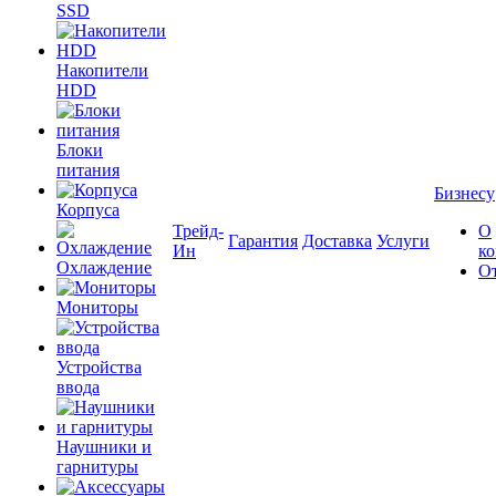
SSD
Накопители
HDD
Блоки
питания
Бизнесу
Корпуса
Трейд-
О
Гарантия
Доставка
Услуги
Ин
к
Охлаждение
О
Мониторы
Устройства
ввода
Наушники и
гарнитуры