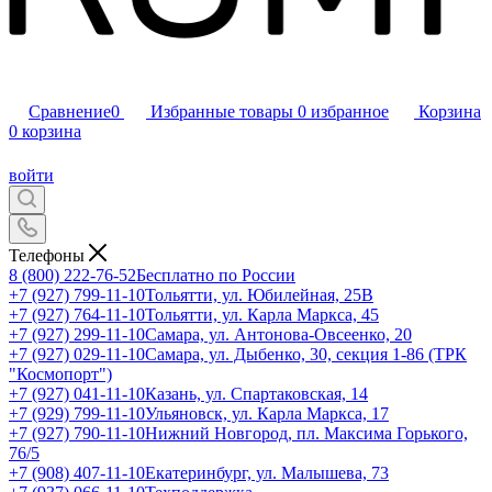
Сравнение
0
Избранные товары
0
избранное
Корзина
0
корзина
войти
Телефоны
8 (800) 222-76-52
Бесплатно по России
+7 (927) 799-11-10
Тольятти, ул. Юбилейная, 25В
+7 (927) 764-11-10
Тольятти, ул. Карла Маркса, 45
+7 (927) 299-11-10
Самара, ул. Антонова-Овсеенко, 20
+7 (927) 029-11-10
Самара, ул. Дыбенко, 30, секция 1-86 (ТРК
"Космопорт")
+7 (927) 041-11-10
Казань, ул. Спартаковская, 14
+7 (929) 799-11-10
Ульяновск, ул. Карла Маркса, 17
+7 (927) 790-11-10
Нижний Новгород, пл. Максима Горького,
76/5
+7 (908) 407-11-10
Екатеринбург, ул. Малышева, 73