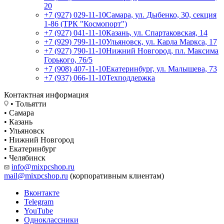
20
+7 (927) 029-11-10
Самара, ул. Дыбенко, 30, секция
1-86 (ТРК "Космопорт")
+7 (927) 041-11-10
Казань, ул. Спартаковская, 14
+7 (929) 799-11-10
Ульяновск, ул. Карла Маркса, 17
+7 (927) 790-11-10
Нижний Новгород, пл. Максима
Горького, 76/5
+7 (908) 407-11-10
Екатеринбург, ул. Малышева, 73
+7 (937) 066-11-10
Техподдержка
Контактная информация
• Тольятти
• Самара
• Казань
• Ульяновск
• Нижний Новгород
• Екатеринбург
• Челябинск
info@mixpcshop.ru
mail@mixpcshop.ru
(корпоративным клиентам)
Вконтакте
Telegram
YouTube
Одноклассники