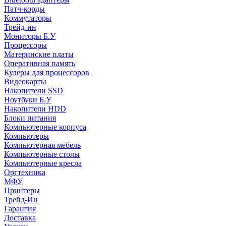
Патч-корды
Коммутаторы
Трейд-ин
Мониторы Б.У
Процессоры
Материнские платы
Оперативная память
Кулеры для процессоров
Видеокарты
Накопители SSD
Ноутбуки Б.У
Накопители HDD
Блоки питания
Компьютерные корпуса
Компьютеры
Компьютерная мебель
Компьютерные столы
Компьютерные кресла
Оргтехника
МФУ
Принтеры
Трейд-Ин
Гарантия
Доставка