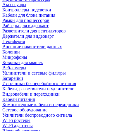
Аксессуары
Контроллеры подсветки
Кабели для блока питания
Рамки для процессоров
Райзеры для видеокарт
Разветвители для вентиляторов
Держатели для видеокарт
Периферия
Внешние накопители данных
Колонки
Микрофоны
Коврики для мышек
Веб-камеры
Удлинители и сетевые фильтры
Батарейки
Источники бесперебойного питания
Кабели, разветвители и удлинители
Видеокабели и переходники
Кабели питания
Компьютерные кабели и переходники
Сетевое оборудование
Усилители беспроводного сигнала
Wi-Fi роутеры
Wi-Fi адаптеры
Bluetooth адаптеры