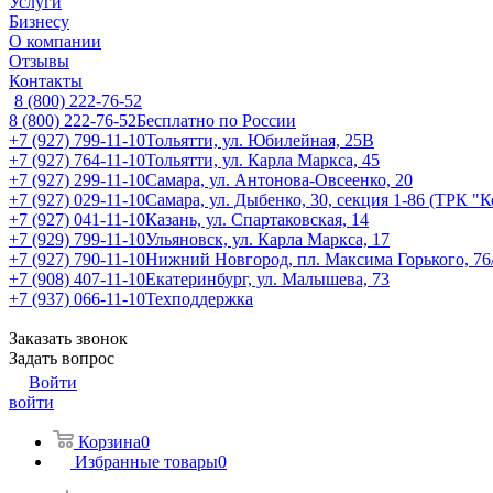
Услуги
Бизнесу
О компании
Отзывы
Контакты
8 (800) 222-76-52
8 (800) 222-76-52
Бесплатно по России
+7 (927) 799-11-10
Тольятти, ул. Юбилейная, 25В
+7 (927) 764-11-10
Тольятти, ул. Карла Маркса, 45
+7 (927) 299-11-10
Самара, ул. Антонова-Овсеенко, 20
+7 (927) 029-11-10
Самара, ул. Дыбенко, 30, секция 1-86 (ТРК "
+7 (927) 041-11-10
Казань, ул. Спартаковская, 14
+7 (929) 799-11-10
Ульяновск, ул. Карла Маркса, 17
+7 (927) 790-11-10
Нижний Новгород, пл. Максима Горького, 76
+7 (908) 407-11-10
Екатеринбург, ул. Малышева, 73
+7 (937) 066-11-10
Техподдержка
Заказать звонок
Задать вопрос
Войти
войти
Корзина
0
Избранные товары
0