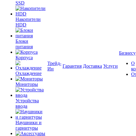
SSD
Накопители
HDD
Блоки
питания
Бизнесу
Корпуса
Трейд-
О
Гарантия
Доставка
Услуги
Ин
к
Охлаждение
О
Мониторы
Устройства
ввода
Наушники и
гарнитуры