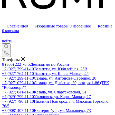
Сравнение
0
Избранные товары
0
избранное
Корзина
0
корзина
войти
Телефоны
8 (800) 222-76-52
Бесплатно по России
+7 (927) 799-11-10
Тольятти, ул. Юбилейная, 25В
+7 (927) 764-11-10
Тольятти, ул. Карла Маркса, 45
+7 (927) 299-11-10
Самара, ул. Антонова-Овсеенко, 20
+7 (927) 029-11-10
Самара, ул. Дыбенко, 30, секция 1-86 (ТРК
"Космопорт")
+7 (927) 041-11-10
Казань, ул. Спартаковская, 14
+7 (929) 799-11-10
Ульяновск, ул. Карла Маркса, 17
+7 (927) 790-11-10
Нижний Новгород, пл. Максима Горького,
76/5
+7 (908) 407-11-10
Екатеринбург, ул. Малышева, 73