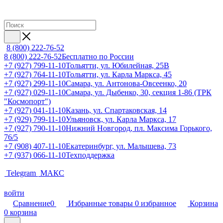
8 (800) 222-76-52
8 (800) 222-76-52
Бесплатно по России
+7 (927) 799-11-10
Тольятти, ул. Юбилейная, 25В
+7 (927) 764-11-10
Тольятти, ул. Карла Маркса, 45
+7 (927) 299-11-10
Самара, ул. Антонова-Овсеенко, 20
+7 (927) 029-11-10
Самара, ул. Дыбенко, 30, секция 1-86 (ТРК
"Космопорт")
+7 (927) 041-11-10
Казань, ул. Спартаковская, 14
+7 (929) 799-11-10
Ульяновск, ул. Карла Маркса, 17
+7 (927) 790-11-10
Нижний Новгород, пл. Максима Горького,
76/5
+7 (908) 407-11-10
Екатеринбург, ул. Малышева, 73
+7 (937) 066-11-10
Техподдержка
Telegram
МАКС
войти
Сравнение
0
Избранные товары
0
избранное
Корзина
0
корзина