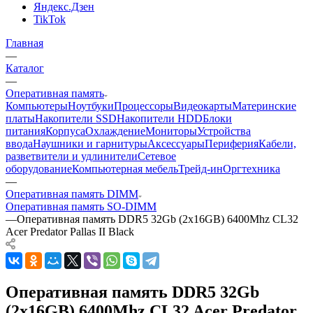
Яндекс.Дзен
TikTok
Главная
—
Каталог
—
Оперативная память
Компьютеры
Ноутбуки
Процессоры
Видеокарты
Материнские
платы
Накопители SSD
Накопители HDD
Блоки
питания
Корпуса
Охлаждение
Мониторы
Устройства
ввода
Наушники и гарнитуры
Аксессуары
Периферия
Кабели,
разветвители и удлинители
Сетевое
оборудование
Компьютерная мебель
Трейд-ин
Оргтехника
—
Оперативная память DIMM
Оперативная память SO-DIMM
—
Оперативная память DDR5 32Gb (2x16GB) 6400Mhz CL32
Acer Predator Pallas II Black
Оперативная память DDR5 32Gb
(2x16GB) 6400Mhz CL32 Acer Predator