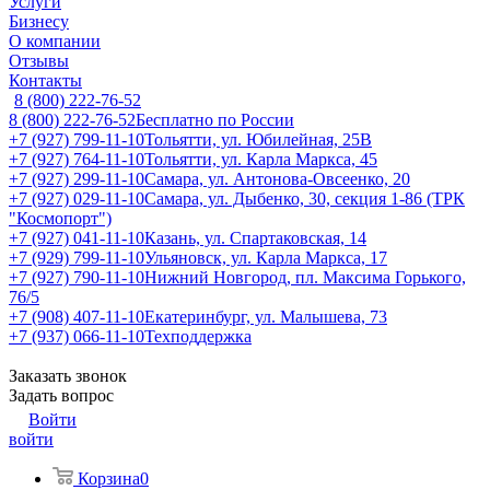
Услуги
Бизнесу
О компании
Отзывы
Контакты
8 (800) 222-76-52
8 (800) 222-76-52
Бесплатно по России
+7 (927) 799-11-10
Тольятти, ул. Юбилейная, 25В
+7 (927) 764-11-10
Тольятти, ул. Карла Маркса, 45
+7 (927) 299-11-10
Самара, ул. Антонова-Овсеенко, 20
+7 (927) 029-11-10
Самара, ул. Дыбенко, 30, секция 1-86 (ТРК
"Космопорт")
+7 (927) 041-11-10
Казань, ул. Спартаковская, 14
+7 (929) 799-11-10
Ульяновск, ул. Карла Маркса, 17
+7 (927) 790-11-10
Нижний Новгород, пл. Максима Горького,
76/5
+7 (908) 407-11-10
Екатеринбург, ул. Малышева, 73
+7 (937) 066-11-10
Техподдержка
Заказать звонок
Задать вопрос
Войти
войти
Корзина
0