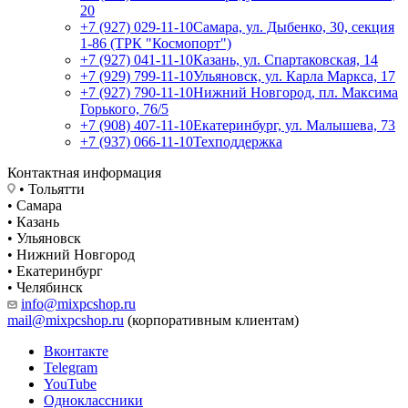
20
+7 (927) 029-11-10
Самара, ул. Дыбенко, 30, секция
1-86 (ТРК "Космопорт")
+7 (927) 041-11-10
Казань, ул. Спартаковская, 14
+7 (929) 799-11-10
Ульяновск, ул. Карла Маркса, 17
+7 (927) 790-11-10
Нижний Новгород, пл. Максима
Горького, 76/5
+7 (908) 407-11-10
Екатеринбург, ул. Малышева, 73
+7 (937) 066-11-10
Техподдержка
Контактная информация
• Тольятти
• Самара
• Казань
• Ульяновск
• Нижний Новгород
• Екатеринбург
• Челябинск
info@mixpcshop.ru
mail@mixpcshop.ru
(корпоративным клиентам)
Вконтакте
Telegram
YouTube
Одноклассники