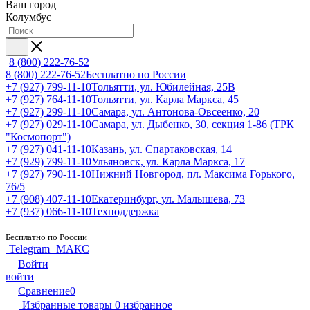
Ваш город
Колумбус
8 (800) 222-76-52
8 (800) 222-76-52
Бесплатно по России
+7 (927) 799-11-10
Тольятти, ул. Юбилейная, 25В
+7 (927) 764-11-10
Тольятти, ул. Карла Маркса, 45
+7 (927) 299-11-10
Самара, ул. Антонова-Овсеенко, 20
+7 (927) 029-11-10
Самара, ул. Дыбенко, 30, секция 1-86 (ТРК
"Космопорт")
+7 (927) 041-11-10
Казань, ул. Спартаковская, 14
+7 (929) 799-11-10
Ульяновск, ул. Карла Маркса, 17
+7 (927) 790-11-10
Нижний Новгород, пл. Максима Горького,
76/5
+7 (908) 407-11-10
Екатеринбург, ул. Малышева, 73
+7 (937) 066-11-10
Техподдержка
Бесплатно по России
Telegram
МАКС
Войти
войти
Сравнение
0
Избранные товары
0
избранное