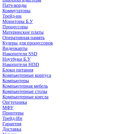
Патч-корды
Коммутаторы
Трейд-ин
Мониторы Б.У
Процессоры
Материнские платы
Оперативная память
Кулеры для процессоров
Видеокарты
Накопители SSD
Ноутбуки Б.У
Накопители HDD
Блоки питания
Компьютерные корпуса
Компьютеры
Компьютерная мебель
Компьютерные столы
Компьютерные кресла
Оргтехника
МФУ
Принтеры
Трейд-Ин
Гарантия
Доставка