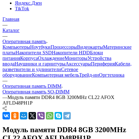
Яндекс.Дзен
TikTok
Главная
—
Каталог
—
Оперативная память
Компьютеры
Ноутбуки
Процессоры
Видеокарты
Материнские
платы
Накопители SSD
Накопители HDD
Блоки
питания
Корпуса
Охлаждение
Мониторы
Устройства
ввода
Наушники и гарнитуры
Аксессуары
Периферия
Кабели,
разветвители и удлинители
Сетевое
оборудование
Компьютерная мебель
Трейд-ин
Оргтехника
—
Оперативная память DIMM
Оперативная память SO-DIMM
—
Модуль памяти DDR4 8GB 3200MHz CL22 AFOX
AFLD48PH1P
Модуль памяти DDR4 8GB 3200MHz
CL22 AFOX AFLD48PH1P