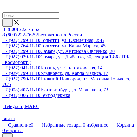
8 (800) 222-76-52
8 (800) 222-76-52
Бесплатно по России
+7 (927) 799-11-10
Тольятти, ул. Юбилейная, 25В
+7 (927) 764-11-10
Тольятти, ул. Карла Маркса, 45
+7 (927) 299-11-10
Самара, ул. Антонова-Овсеенко, 20
+7 (927) 029-11-10
Самара, ул. Дыбенко, 30, секция 1-86 (ТРК
"Космопорт")
+7 (927) 041-11-10
Казань, ул. Спартаковская, 14
+7 (929) 799-11-10
Ульяновск, ул. Карла Маркса, 17
+7 (927) 790-11-10
Нижний Новгород, пл. Максима Горького,
76/5
+7 (908) 407-11-10
Екатеринбург, ул. Малышева, 73
+7 (937) 066-11-10
Техподдержка
Telegram
МАКС
войти
Сравнение
0
Избранные товары
0
избранное
Корзина
0
корзина