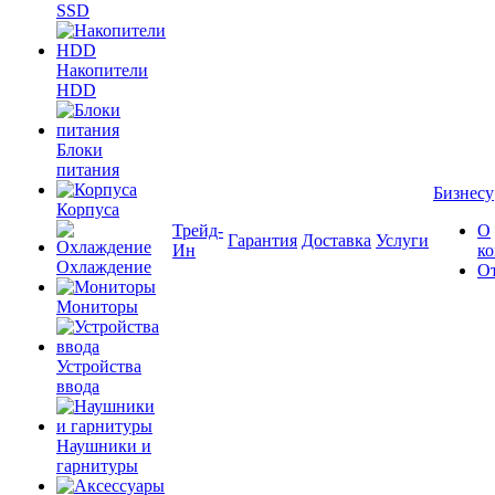
SSD
Накопители
HDD
Блоки
питания
Бизнесу
Корпуса
Трейд-
О
Гарантия
Доставка
Услуги
Ин
к
Охлаждение
О
Мониторы
Устройства
ввода
Наушники и
гарнитуры