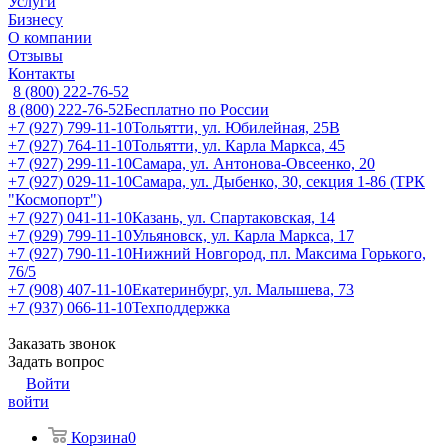
Услуги
Бизнесу
О компании
Отзывы
Контакты
8 (800) 222-76-52
8 (800) 222-76-52
Бесплатно по России
+7 (927) 799-11-10
Тольятти, ул. Юбилейная, 25В
+7 (927) 764-11-10
Тольятти, ул. Карла Маркса, 45
+7 (927) 299-11-10
Самара, ул. Антонова-Овсеенко, 20
+7 (927) 029-11-10
Самара, ул. Дыбенко, 30, секция 1-86 (ТРК
"Космопорт")
+7 (927) 041-11-10
Казань, ул. Спартаковская, 14
+7 (929) 799-11-10
Ульяновск, ул. Карла Маркса, 17
+7 (927) 790-11-10
Нижний Новгород, пл. Максима Горького,
76/5
+7 (908) 407-11-10
Екатеринбург, ул. Малышева, 73
+7 (937) 066-11-10
Техподдержка
Заказать звонок
Задать вопрос
Войти
войти
Корзина
0