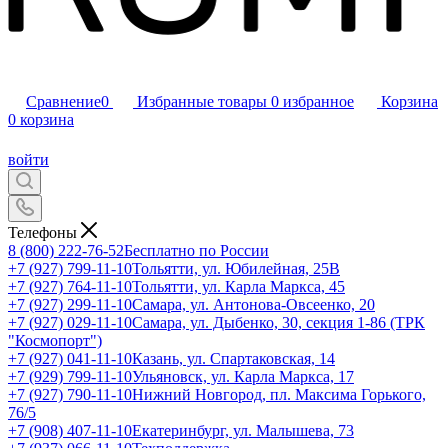
Сравнение
0
Избранные товары
0
избранное
Корзина
0
корзина
войти
Телефоны
8 (800) 222-76-52
Бесплатно по России
+7 (927) 799-11-10
Тольятти, ул. Юбилейная, 25В
+7 (927) 764-11-10
Тольятти, ул. Карла Маркса, 45
+7 (927) 299-11-10
Самара, ул. Антонова-Овсеенко, 20
+7 (927) 029-11-10
Самара, ул. Дыбенко, 30, секция 1-86 (ТРК
"Космопорт")
+7 (927) 041-11-10
Казань, ул. Спартаковская, 14
+7 (929) 799-11-10
Ульяновск, ул. Карла Маркса, 17
+7 (927) 790-11-10
Нижний Новгород, пл. Максима Горького,
76/5
+7 (908) 407-11-10
Екатеринбург, ул. Малышева, 73