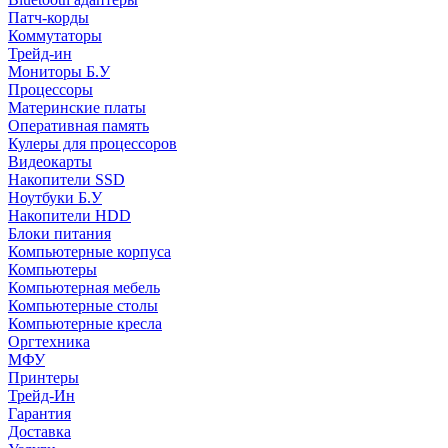
Патч-корды
Коммутаторы
Трейд-ин
Мониторы Б.У
Процессоры
Материнские платы
Оперативная память
Кулеры для процессоров
Видеокарты
Накопители SSD
Ноутбуки Б.У
Накопители HDD
Блоки питания
Компьютерные корпуса
Компьютеры
Компьютерная мебель
Компьютерные столы
Компьютерные кресла
Оргтехника
МФУ
Принтеры
Трейд-Ин
Гарантия
Доставка