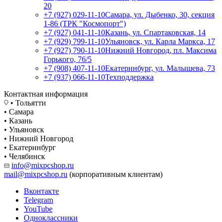
20
+7 (927) 029-11-10
Самара, ул. Дыбенко, 30, секция
1-86 (ТРК "Космопорт")
+7 (927) 041-11-10
Казань, ул. Спартаковская, 14
+7 (929) 799-11-10
Ульяновск, ул. Карла Маркса, 17
+7 (927) 790-11-10
Нижний Новгород, пл. Максима
Горького, 76/5
+7 (908) 407-11-10
Екатеринбург, ул. Малышева, 73
+7 (937) 066-11-10
Техподдержка
Контактная информация
• Тольятти
• Самара
• Казань
• Ульяновск
• Нижний Новгород
• Екатеринбург
• Челябинск
info@mixpcshop.ru
mail@mixpcshop.ru
(корпоративным клиентам)
Вконтакте
Telegram
YouTube
Одноклассники