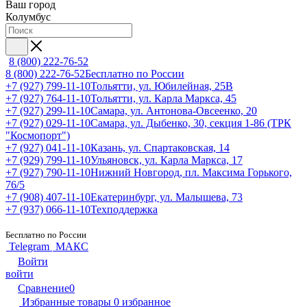
Ваш город
Колумбус
8 (800) 222-76-52
8 (800) 222-76-52
Бесплатно по России
+7 (927) 799-11-10
Тольятти, ул. Юбилейная, 25В
+7 (927) 764-11-10
Тольятти, ул. Карла Маркса, 45
+7 (927) 299-11-10
Самара, ул. Антонова-Овсеенко, 20
+7 (927) 029-11-10
Самара, ул. Дыбенко, 30, секция 1-86 (ТРК
"Космопорт")
+7 (927) 041-11-10
Казань, ул. Спартаковская, 14
+7 (929) 799-11-10
Ульяновск, ул. Карла Маркса, 17
+7 (927) 790-11-10
Нижний Новгород, пл. Максима Горького,
76/5
+7 (908) 407-11-10
Екатеринбург, ул. Малышева, 73
+7 (937) 066-11-10
Техподдержка
Бесплатно по России
Telegram
МАКС
Войти
войти
Сравнение
0
Избранные товары
0
избранное