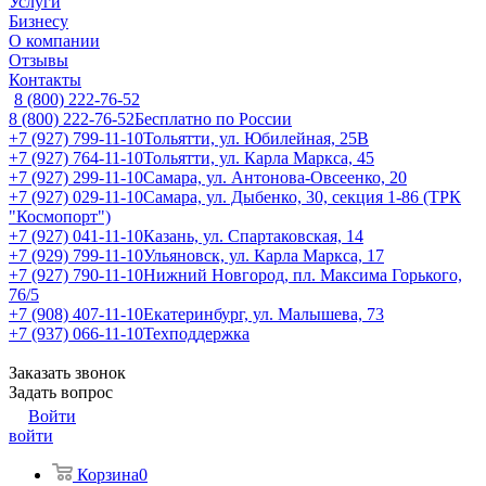
Услуги
Бизнесу
О компании
Отзывы
Контакты
8 (800) 222-76-52
8 (800) 222-76-52
Бесплатно по России
+7 (927) 799-11-10
Тольятти, ул. Юбилейная, 25В
+7 (927) 764-11-10
Тольятти, ул. Карла Маркса, 45
+7 (927) 299-11-10
Самара, ул. Антонова-Овсеенко, 20
+7 (927) 029-11-10
Самара, ул. Дыбенко, 30, секция 1-86 (ТРК
"Космопорт")
+7 (927) 041-11-10
Казань, ул. Спартаковская, 14
+7 (929) 799-11-10
Ульяновск, ул. Карла Маркса, 17
+7 (927) 790-11-10
Нижний Новгород, пл. Максима Горького,
76/5
+7 (908) 407-11-10
Екатеринбург, ул. Малышева, 73
+7 (937) 066-11-10
Техподдержка
Заказать звонок
Задать вопрос
Войти
войти
Корзина
0