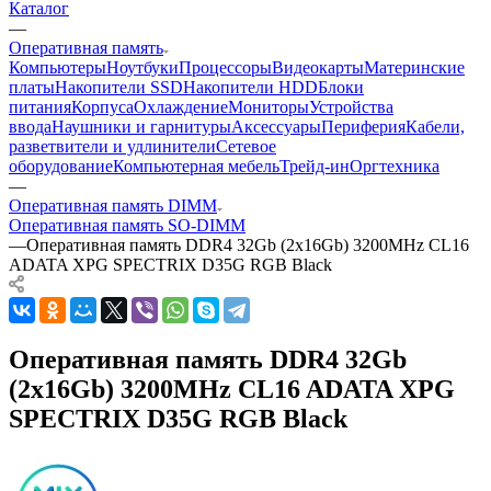
Каталог
—
Оперативная память
Компьютеры
Ноутбуки
Процессоры
Видеокарты
Материнские
платы
Накопители SSD
Накопители HDD
Блоки
питания
Корпуса
Охлаждение
Мониторы
Устройства
ввода
Наушники и гарнитуры
Аксессуары
Периферия
Кабели,
разветвители и удлинители
Сетевое
оборудование
Компьютерная мебель
Трейд-ин
Оргтехника
—
Оперативная память DIMM
Оперативная память SO-DIMM
—
Оперативная память DDR4 32Gb (2x16Gb) 3200MHz CL16
ADATA XPG SPECTRIX D35G RGB Black
Оперативная память DDR4 32Gb
(2x16Gb) 3200MHz CL16 ADATA XPG
SPECTRIX D35G RGB Black