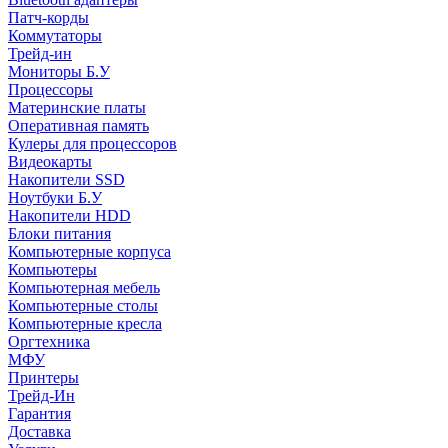
Патч-корды
Коммутаторы
Трейд-ин
Мониторы Б.У
Процессоры
Материнские платы
Оперативная память
Кулеры для процессоров
Видеокарты
Накопители SSD
Ноутбуки Б.У
Накопители HDD
Блоки питания
Компьютерные корпуса
Компьютеры
Компьютерная мебель
Компьютерные столы
Компьютерные кресла
Оргтехника
МФУ
Принтеры
Трейд-Ин
Гарантия
Доставка