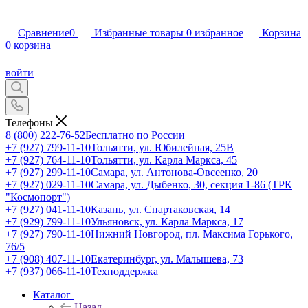
Сравнение
0
Избранные товары
0
избранное
Корзина
0
корзина
войти
Телефоны
8 (800) 222-76-52
Бесплатно по России
+7 (927) 799-11-10
Тольятти, ул. Юбилейная, 25В
+7 (927) 764-11-10
Тольятти, ул. Карла Маркса, 45
+7 (927) 299-11-10
Самара, ул. Антонова-Овсеенко, 20
+7 (927) 029-11-10
Самара, ул. Дыбенко, 30, секция 1-86 (ТРК
"Космопорт")
+7 (927) 041-11-10
Казань, ул. Спартаковская, 14
+7 (929) 799-11-10
Ульяновск, ул. Карла Маркса, 17
+7 (927) 790-11-10
Нижний Новгород, пл. Максима Горького,
76/5
+7 (908) 407-11-10
Екатеринбург, ул. Малышева, 73
+7 (937) 066-11-10
Техподдержка
Каталог
Назад