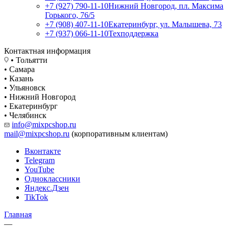
+7 (927) 790-11-10
Нижний Новгород, пл. Максима
Горького, 76/5
+7 (908) 407-11-10
Екатеринбург, ул. Малышева, 73
+7 (937) 066-11-10
Техподдержка
Контактная информация
• Тольятти
• Самара
• Казань
• Ульяновск
• Нижний Новгород
• Екатеринбург
• Челябинск
info@mixpcshop.ru
mail@mixpcshop.ru
(корпоративным клиентам)
Вконтакте
Telegram
YouTube
Одноклассники
Яндекс.Дзен
TikTok
Главная
—