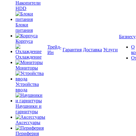
Накопители
HDD
Блоки
питания
Бизнесу
Корпуса
Трейд-
О
Гарантия
Доставка
Услуги
Ин
к
Охлаждение
О
Мониторы
Устройства
ввода
Наушники и
гарнитуры
Аксессуары
Периферия