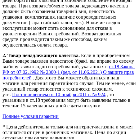
дней
обратиться в магазин и заполнить заявление на возврат
товара. При возврате/обмене товара надлежащего качества
должны быть сохранены товарный вид, целостность
упаковки, комплектация, наличие сопроводительных
документов (гарантийный талон, чек). Наличие следов
эксплуатации может стать основанием для отказа в
удовлетворении Ваших требований. Возврат денежных
средств производится таким же способом, каким
осуществлялась оплата товара.
2. Товар ненадлежащего качества.
Если в приобретенном
Вами товаре выявлен недостаток (брак), вы вправе по своему
выбору заявить одно из требований, указанных в
ст.18 Закона
РФ от 07.02.1992 № 2300-1 (ред. от 11.06.2021) О защите прав
потребителей
. Для этого Вы можете обратиться в наш
магазин для решения гарантийного случая. Тем не менее, если
указанный товар относится к технически сложным,
утв.
Постановлением от 10 ноября 2011 г. № 924
, то
указанные в ст.18 требования могут быть заявлены только в
течение 15 календарных дней с даты покупки.
Полные условия гарантии
* Цена действительна только для интернет-магазина и может
отличаться от цен в розничных магазинах. Цена по акции
актуальна при оплате наличными.