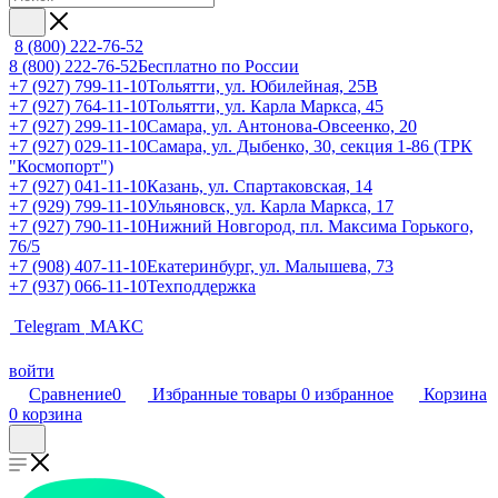
8 (800) 222-76-52
8 (800) 222-76-52
Бесплатно по России
+7 (927) 799-11-10
Тольятти, ул. Юбилейная, 25В
+7 (927) 764-11-10
Тольятти, ул. Карла Маркса, 45
+7 (927) 299-11-10
Самара, ул. Антонова-Овсеенко, 20
+7 (927) 029-11-10
Самара, ул. Дыбенко, 30, секция 1-86 (ТРК
"Космопорт")
+7 (927) 041-11-10
Казань, ул. Спартаковская, 14
+7 (929) 799-11-10
Ульяновск, ул. Карла Маркса, 17
+7 (927) 790-11-10
Нижний Новгород, пл. Максима Горького,
76/5
+7 (908) 407-11-10
Екатеринбург, ул. Малышева, 73
+7 (937) 066-11-10
Техподдержка
Telegram
МАКС
войти
Сравнение
0
Избранные товары
0
избранное
Корзина
0
корзина