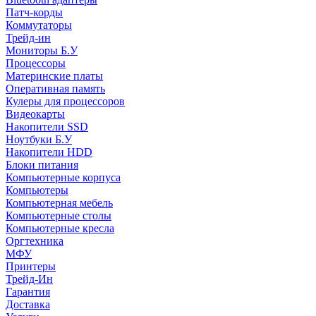
Патч-корды
Коммутаторы
Трейд-ин
Мониторы Б.У
Процессоры
Материнские платы
Оперативная память
Кулеры для процессоров
Видеокарты
Накопители SSD
Ноутбуки Б.У
Накопители HDD
Блоки питания
Компьютерные корпуса
Компьютеры
Компьютерная мебель
Компьютерные столы
Компьютерные кресла
Оргтехника
МФУ
Принтеры
Трейд-Ин
Гарантия
Доставка