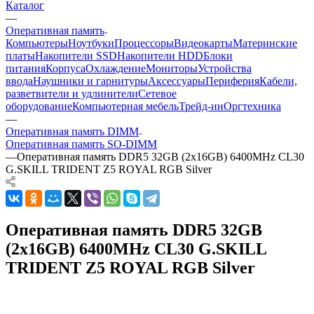
Каталог
—
Оперативная память
Компьютеры
Ноутбуки
Процессоры
Видеокарты
Материнские
платы
Накопители SSD
Накопители HDD
Блоки
питания
Корпуса
Охлаждение
Мониторы
Устройства
ввода
Наушники и гарнитуры
Аксессуары
Периферия
Кабели,
разветвители и удлинители
Сетевое
оборудование
Компьютерная мебель
Трейд-ин
Оргтехника
—
Оперативная память DIMM
Оперативная память SO-DIMM
—
Оперативная память DDR5 32GB (2x16GB) 6400MHz CL30
G.SKILL TRIDENT Z5 ROYAL RGB Silver
Оперативная память DDR5 32GB
(2x16GB) 6400MHz CL30 G.SKILL
TRIDENT Z5 ROYAL RGB Silver