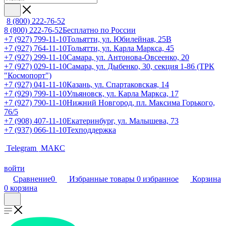
8 (800) 222-76-52
8 (800) 222-76-52
Бесплатно по России
+7 (927) 799-11-10
Тольятти, ул. Юбилейная, 25В
+7 (927) 764-11-10
Тольятти, ул. Карла Маркса, 45
+7 (927) 299-11-10
Самара, ул. Антонова-Овсеенко, 20
+7 (927) 029-11-10
Самара, ул. Дыбенко, 30, секция 1-86 (ТРК
"Космопорт")
+7 (927) 041-11-10
Казань, ул. Спартаковская, 14
+7 (929) 799-11-10
Ульяновск, ул. Карла Маркса, 17
+7 (927) 790-11-10
Нижний Новгород, пл. Максима Горького,
76/5
+7 (908) 407-11-10
Екатеринбург, ул. Малышева, 73
+7 (937) 066-11-10
Техподдержка
Telegram
МАКС
войти
Сравнение
0
Избранные товары
0
избранное
Корзина
0
корзина