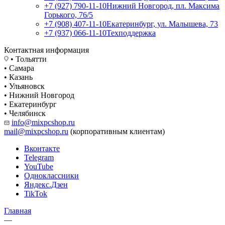
+7 (927) 790-11-10
Нижний Новгород, пл. Максима
Горького, 76/5
+7 (908) 407-11-10
Екатеринбург, ул. Малышева, 73
+7 (937) 066-11-10
Техподдержка
Контактная информация
• Тольятти
• Самара
• Казань
• Ульяновск
• Нижний Новгород
• Екатеринбург
• Челябинск
info@mixpcshop.ru
mail@mixpcshop.ru
(корпоративным клиентам)
Вконтакте
Telegram
YouTube
Одноклассники
Яндекс.Дзен
TikTok
Главная
—