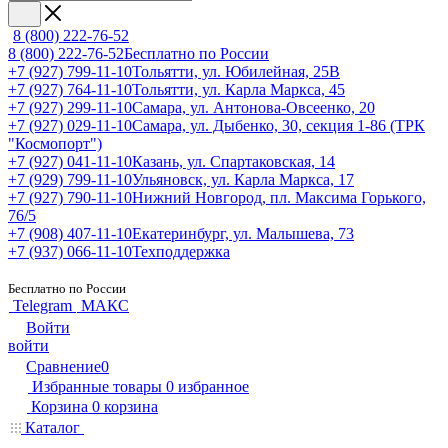
8 (800) 222-76-52
8 (800) 222-76-52
Бесплатно по России
+7 (927) 799-11-10
Тольятти, ул. Юбилейная, 25В
+7 (927) 764-11-10
Тольятти, ул. Карла Маркса, 45
+7 (927) 299-11-10
Самара, ул. Антонова-Овсеенко, 20
+7 (927) 029-11-10
Самара, ул. Дыбенко, 30, секция 1-86 (ТРК
"Космопорт")
+7 (927) 041-11-10
Казань, ул. Спартаковская, 14
+7 (929) 799-11-10
Ульяновск, ул. Карла Маркса, 17
+7 (927) 790-11-10
Нижний Новгород, пл. Максима Горького,
76/5
+7 (908) 407-11-10
Екатеринбург, ул. Малышева, 73
+7 (937) 066-11-10
Техподдержка
Бесплатно по России
Telegram
МАКС
Войти
войти
Сравнение
0
Избранные товары
0
избранное
Корзина
0
корзина
Каталог