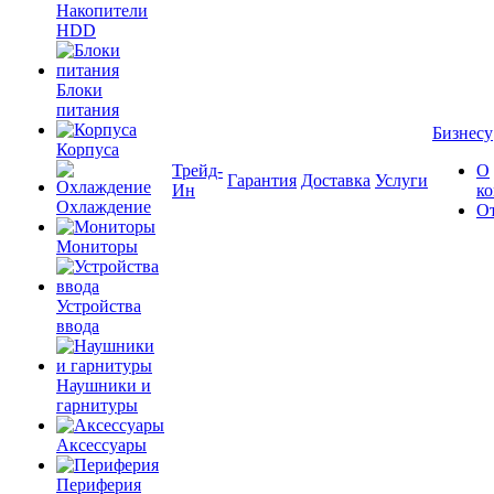
Накопители
HDD
Блоки
питания
Бизнесу
Корпуса
Трейд-
О
Гарантия
Доставка
Услуги
Ин
к
Охлаждение
О
Мониторы
Устройства
ввода
Наушники и
гарнитуры
Аксессуары
Периферия