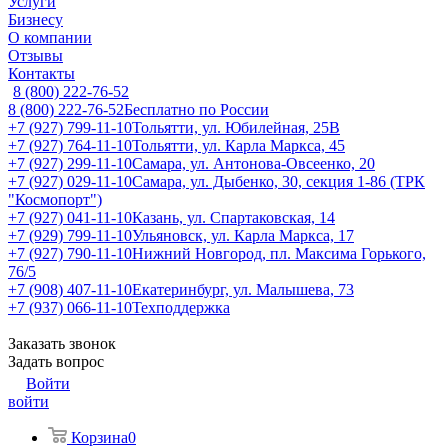
Услуги
Бизнесу
О компании
Отзывы
Контакты
8 (800) 222-76-52
8 (800) 222-76-52
Бесплатно по России
+7 (927) 799-11-10
Тольятти, ул. Юбилейная, 25В
+7 (927) 764-11-10
Тольятти, ул. Карла Маркса, 45
+7 (927) 299-11-10
Самара, ул. Антонова-Овсеенко, 20
+7 (927) 029-11-10
Самара, ул. Дыбенко, 30, секция 1-86 (ТРК
"Космопорт")
+7 (927) 041-11-10
Казань, ул. Спартаковская, 14
+7 (929) 799-11-10
Ульяновск, ул. Карла Маркса, 17
+7 (927) 790-11-10
Нижний Новгород, пл. Максима Горького,
76/5
+7 (908) 407-11-10
Екатеринбург, ул. Малышева, 73
+7 (937) 066-11-10
Техподдержка
Заказать звонок
Задать вопрос
Войти
войти
Корзина
0