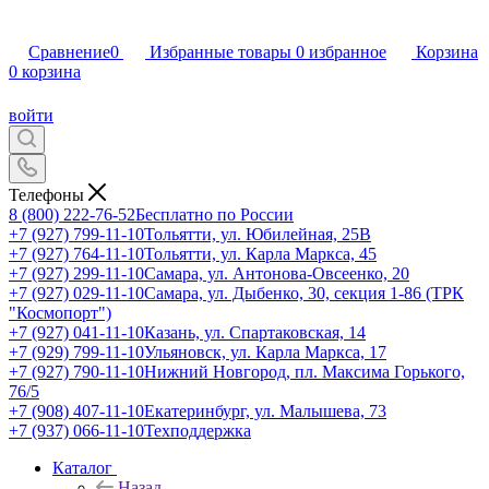
Сравнение
0
Избранные товары
0
избранное
Корзина
0
корзина
войти
Телефоны
8 (800) 222-76-52
Бесплатно по России
+7 (927) 799-11-10
Тольятти, ул. Юбилейная, 25В
+7 (927) 764-11-10
Тольятти, ул. Карла Маркса, 45
+7 (927) 299-11-10
Самара, ул. Антонова-Овсеенко, 20
+7 (927) 029-11-10
Самара, ул. Дыбенко, 30, секция 1-86 (ТРК
"Космопорт")
+7 (927) 041-11-10
Казань, ул. Спартаковская, 14
+7 (929) 799-11-10
Ульяновск, ул. Карла Маркса, 17
+7 (927) 790-11-10
Нижний Новгород, пл. Максима Горького,
76/5
+7 (908) 407-11-10
Екатеринбург, ул. Малышева, 73
+7 (937) 066-11-10
Техподдержка
Каталог
Назад