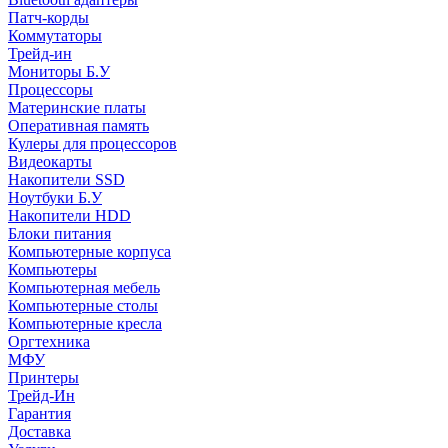
Патч-корды
Коммутаторы
Трейд-ин
Мониторы Б.У
Процессоры
Материнские платы
Оперативная память
Кулеры для процессоров
Видеокарты
Накопители SSD
Ноутбуки Б.У
Накопители HDD
Блоки питания
Компьютерные корпуса
Компьютеры
Компьютерная мебель
Компьютерные столы
Компьютерные кресла
Оргтехника
МФУ
Принтеры
Трейд-Ин
Гарантия
Доставка