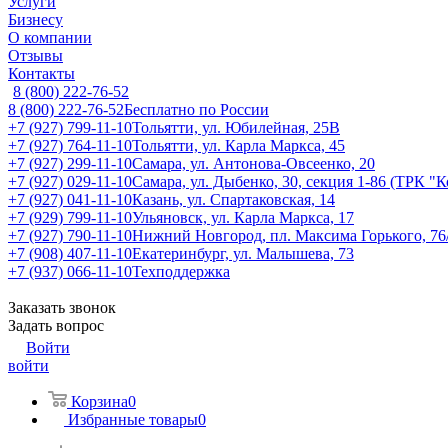
Услуги
Бизнесу
О компании
Отзывы
Контакты
8 (800) 222-76-52
8 (800) 222-76-52
Бесплатно по России
+7 (927) 799-11-10
Тольятти, ул. Юбилейная, 25В
+7 (927) 764-11-10
Тольятти, ул. Карла Маркса, 45
+7 (927) 299-11-10
Самара, ул. Антонова-Овсеенко, 20
+7 (927) 029-11-10
Самара, ул. Дыбенко, 30, секция 1-86 (ТРК "
+7 (927) 041-11-10
Казань, ул. Спартаковская, 14
+7 (929) 799-11-10
Ульяновск, ул. Карла Маркса, 17
+7 (927) 790-11-10
Нижний Новгород, пл. Максима Горького, 76
+7 (908) 407-11-10
Екатеринбург, ул. Малышева, 73
+7 (937) 066-11-10
Техподдержка
Заказать звонок
Задать вопрос
Войти
войти
Корзина
0
Избранные товары
0