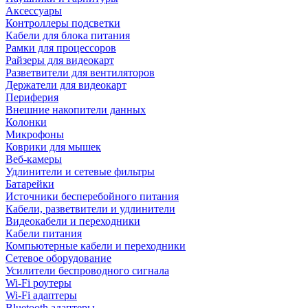
Аксессуары
Контроллеры подсветки
Кабели для блока питания
Рамки для процессоров
Райзеры для видеокарт
Разветвители для вентиляторов
Держатели для видеокарт
Периферия
Внешние накопители данных
Колонки
Микрофоны
Коврики для мышек
Веб-камеры
Удлинители и сетевые фильтры
Батарейки
Источники бесперебойного питания
Кабели, разветвители и удлинители
Видеокабели и переходники
Кабели питания
Компьютерные кабели и переходники
Сетевое оборудование
Усилители беспроводного сигнала
Wi-Fi роутеры
Wi-Fi адаптеры
Bluetooth адаптеры