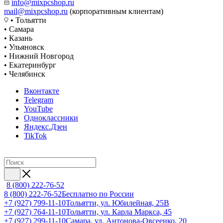
info@mixpcshop.ru
mail@mixpcshop.ru
(корпоративным клиентам)
• Тольятти
• Самара
• Казань
• Ульяновск
• Нижний Новгород
• Екатеринбург
• Челябинск
Вконтакте
Telegram
YouTube
Одноклассники
Яндекс.Дзен
TikTok
8 (800) 222-76-52
8 (800) 222-76-52
Бесплатно по России
+7 (927) 799-11-10
Тольятти, ул. Юбилейная, 25В
+7 (927) 764-11-10
Тольятти, ул. Карла Маркса, 45
+7 (927) 299-11-10
Самара, ул. Антонова-Овсеенко, 20