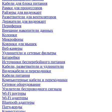
Кабели для блока питания
Рамки для процессоров
Райзеры для видеокарт
Разветвители для вентиляторов
Держатели для видеокарт
Периферия
Внешние накопители данных
Колонки
Микрофоны
Коврики для мышек
Веб-камеры
Удлинители и сетевые фильтры
Батарейки
Источники бесперебойного питания
Кабели, разветвители и удлинители
Видеокабели и переходники
Кабели питания
Компьютерные кабели и переходники
Сетевое оборудование
Усилители беспроводного сигнала
Wi-Fi роутеры
Wi-Fi адаптеры
Bluetooth адаптеры
Патч-корды
Коммутаторы