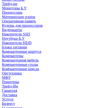
Трейд-ин
Мониторы Б.У
Процессоры
Материнские платы
Оперативная память
Кулеры для процессоров
Видеокарты
Накопители SSD
Ноутбуки Б.У
Накопители HDD
Блоки питания
Компьютерные корпуса
Компьютеры
Компьютерная мебель
Компьютерные столы
Компьютерные кресла
Оргтехника
МФУ
Принтеры
Трейд-Ин
Гарантия
Доставка
Услуги
Бизнесу
О компании