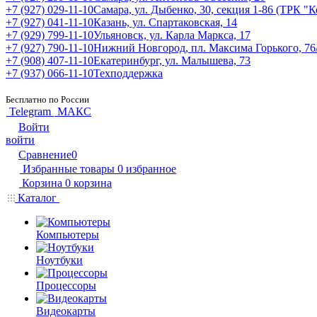
+7 (927) 029-11-10
Самара, ул. Дыбенко, 30, секция 1-86 (ТРК "
+7 (927) 041-11-10
Казань, ул. Спартаковская, 14
+7 (929) 799-11-10
Ульяновск, ул. Карла Маркса, 17
+7 (927) 790-11-10
Нижний Новгород, пл. Максима Горького, 76
+7 (908) 407-11-10
Екатеринбург, ул. Малышева, 73
+7 (937) 066-11-10
Техподдержка
Бесплатно по России
Telegram
МАКС
Войти
войти
Сравнение
0
Избранные товары
0
избранное
Корзина
0
корзина
Каталог
Компьютеры
Ноутбуки
Процессоры
Видеокарты