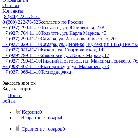
Отзывы
Контакты
8 (800) 222-76-52
8 (800) 222-76-52
Бесплатно по России
+7 (927) 799-11-10
Тольятти, ул. Юбилейная, 25В
+7 (927) 764-11-10
Тольятти, ул. Карла Маркса, 45
+7 (927) 299-11-10
Самара, ул. Антонова-Овсеенко, 20
+7 (927) 029-11-10
Самара, ул. Дыбенко, 30, секция 1-86 (ТРК "
+7 (927) 041-11-10
Казань, ул. Спартаковская, 14
+7 (929) 799-11-10
Ульяновск, ул. Карла Маркса, 17
+7 (927) 790-11-10
Нижний Новгород, пл. Максима Горького, 76
+7 (908) 407-11-10
Екатеринбург, ул. Малышева, 73
+7 (937) 066-11-10
Техподдержка
Заказать звонок
Задать вопрос
Войти
войти
Корзина
0
Избранные товары
0
Сравнение товаров
0