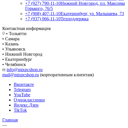
+7 (927) 790-11-10
Нижний Новгород, пл. Максима
Горького, 76/5
+7 (908) 407-11-10
Екатеринбург, ул. Малышева, 73
+7 (937) 066-11-10
Техподдержка
Контактная информация
• Тольятти
• Самара
• Казань
• Ульяновск
• Нижний Новгород
• Екатеринбург
• Челябинск
info@mixpcshop.ru
mail@mixpcshop.ru
(корпоративным клиентам)
Вконтакте
Telegram
YouTube
Одноклассники
Яндекс.Дзен
TikTok
Главная
—