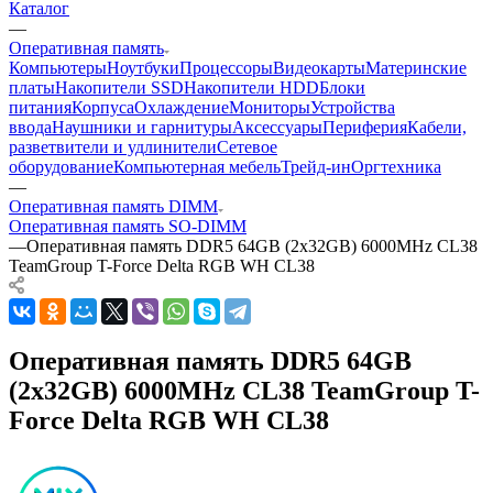
Каталог
—
Оперативная память
Компьютеры
Ноутбуки
Процессоры
Видеокарты
Материнские
платы
Накопители SSD
Накопители HDD
Блоки
питания
Корпуса
Охлаждение
Мониторы
Устройства
ввода
Наушники и гарнитуры
Аксессуары
Периферия
Кабели,
разветвители и удлинители
Сетевое
оборудование
Компьютерная мебель
Трейд-ин
Оргтехника
—
Оперативная память DIMM
Оперативная память SO-DIMM
—
Оперативная память DDR5 64GB (2x32GB) 6000MHz CL38
TeamGroup T-Force Delta RGB WH CL38
Оперативная память DDR5 64GB
(2x32GB) 6000MHz CL38 TeamGroup T-
Force Delta RGB WH CL38