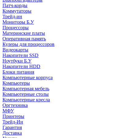
Патч-корды
Коммутаторы
Трейд-ин
Мониторы Б.У
Процессоры
Материнские платы
Оперативная память
Кулеры для процессоров
Видеокарты
Накопители SSD
Ноутбуки Б.У
Накопители HDD
Блоки питания
Компьютерные корпуса
Компьютеры
Компьютерная мебель
Компьютерные столы
Компьютерные кресла
Оргтехника
МФУ
Принтеры
Трейд-Ин
Гарантия
Доставка