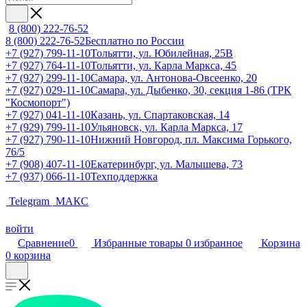
8 (800) 222-76-52
8 (800) 222-76-52
Бесплатно по России
+7 (927) 799-11-10
Тольятти, ул. Юбилейная, 25В
+7 (927) 764-11-10
Тольятти, ул. Карла Маркса, 45
+7 (927) 299-11-10
Самара, ул. Антонова-Овсеенко, 20
+7 (927) 029-11-10
Самара, ул. Дыбенко, 30, секция 1-86 (ТРК
"Космопорт")
+7 (927) 041-11-10
Казань, ул. Спартаковская, 14
+7 (929) 799-11-10
Ульяновск, ул. Карла Маркса, 17
+7 (927) 790-11-10
Нижний Новгород, пл. Максима Горького,
76/5
+7 (908) 407-11-10
Екатеринбург, ул. Малышева, 73
+7 (937) 066-11-10
Техподдержка
Telegram
МАКС
войти
Сравнение
0
Избранные товары
0
избранное
Корзина
0
корзина