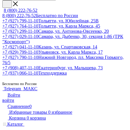
8 (800) 222-76-52
8 (800) 222-76-52
Бесплатно по России
+7 (927) 799-11-10
Тольятти, ул. Юбилейная, 25В
+7 (927) 764-11-10
Тольятти, ул. Карла Маркса, 45
+7 (927) 299-11-10
Самара, ул. Антонова-Овсеенко, 20
+7 (927) 029-11-10
Самара, ул. Дыбенко, 30, секция 1-86 (ТРК
"Космопорт")
+7 (927) 041-11-10
Казань, ул. Спартаковская, 14
+7 (929) 799-11-10
Ульяновск, ул. Карла Маркса, 17
+7 (927) 790-11-10
Нижний Новгород, пл. Максима Горького,
76/5
+7 (908) 407-11-10
Екатеринбург, ул. Малышева, 73
+7 (937) 066-11-10
Техподдержка
Бесплатно по России
Telegram
МАКС
Войти
войти
Сравнение
0
Избранные товары
0
избранное
Корзина
0
корзина
Каталог