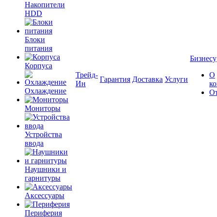
Накопители
HDD
Блоки
питания
Бизнесу
Корпуса
Трейд-
О
Гарантия
Доставка
Услуги
Ин
к
Охлаждение
О
Мониторы
Устройства
ввода
Наушники и
гарнитуры
Аксессуары
Периферия