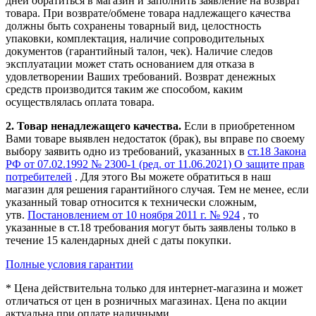
дней
обратиться в магазин и заполнить заявление на возврат
товара. При возврате/обмене товара надлежащего качества
должны быть сохранены товарный вид, целостность
упаковки, комплектация, наличие сопроводительных
документов (гарантийный талон, чек). Наличие следов
эксплуатации может стать основанием для отказа в
удовлетворении Ваших требований. Возврат денежных
средств производится таким же способом, каким
осуществлялась оплата товара.
2. Товар ненадлежащего качества.
Если в приобретенном
Вами товаре выявлен недостаток (брак), вы вправе по своему
выбору заявить одно из требований, указанных в
ст.18 Закона
РФ от 07.02.1992 № 2300-1 (ред. от 11.06.2021) О защите прав
потребителей
. Для этого Вы можете обратиться в наш
магазин для решения гарантийного случая. Тем не менее, если
указанный товар относится к технически сложным,
утв.
Постановлением от 10 ноября 2011 г. № 924
, то
указанные в ст.18 требования могут быть заявлены только в
течение 15 календарных дней с даты покупки.
Полные условия гарантии
* Цена действительна только для интернет-магазина и может
отличаться от цен в розничных магазинах. Цена по акции
актуальна при оплате наличными.