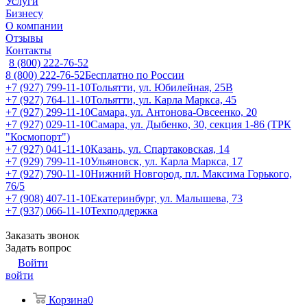
Услуги
Бизнесу
О компании
Отзывы
Контакты
8 (800) 222-76-52
8 (800) 222-76-52
Бесплатно по России
+7 (927) 799-11-10
Тольятти, ул. Юбилейная, 25В
+7 (927) 764-11-10
Тольятти, ул. Карла Маркса, 45
+7 (927) 299-11-10
Самара, ул. Антонова-Овсеенко, 20
+7 (927) 029-11-10
Самара, ул. Дыбенко, 30, секция 1-86 (ТРК
"Космопорт")
+7 (927) 041-11-10
Казань, ул. Спартаковская, 14
+7 (929) 799-11-10
Ульяновск, ул. Карла Маркса, 17
+7 (927) 790-11-10
Нижний Новгород, пл. Максима Горького,
76/5
+7 (908) 407-11-10
Екатеринбург, ул. Малышева, 73
+7 (937) 066-11-10
Техподдержка
Заказать звонок
Задать вопрос
Войти
войти
Корзина
0