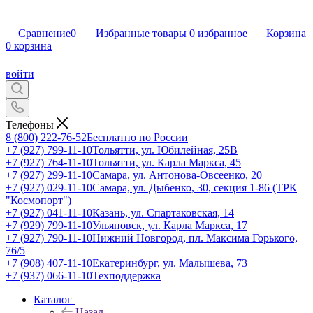
Сравнение
0
Избранные товары
0
избранное
Корзина
0
корзина
войти
Телефоны
8 (800) 222-76-52
Бесплатно по России
+7 (927) 799-11-10
Тольятти, ул. Юбилейная, 25В
+7 (927) 764-11-10
Тольятти, ул. Карла Маркса, 45
+7 (927) 299-11-10
Самара, ул. Антонова-Овсеенко, 20
+7 (927) 029-11-10
Самара, ул. Дыбенко, 30, секция 1-86 (ТРК
"Космопорт")
+7 (927) 041-11-10
Казань, ул. Спартаковская, 14
+7 (929) 799-11-10
Ульяновск, ул. Карла Маркса, 17
+7 (927) 790-11-10
Нижний Новгород, пл. Максима Горького,
76/5
+7 (908) 407-11-10
Екатеринбург, ул. Малышева, 73
+7 (937) 066-11-10
Техподдержка
Каталог
Назад