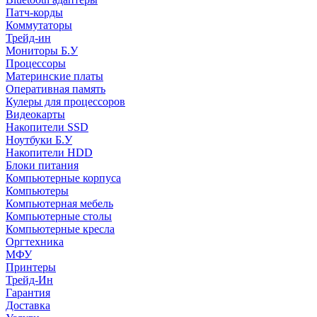
Патч-корды
Коммутаторы
Трейд-ин
Мониторы Б.У
Процессоры
Материнские платы
Оперативная память
Кулеры для процессоров
Видеокарты
Накопители SSD
Ноутбуки Б.У
Накопители HDD
Блоки питания
Компьютерные корпуса
Компьютеры
Компьютерная мебель
Компьютерные столы
Компьютерные кресла
Оргтехника
МФУ
Принтеры
Трейд-Ин
Гарантия
Доставка