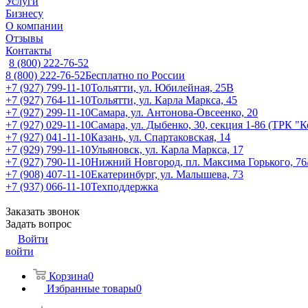
Услуги
Бизнесу
О компании
Отзывы
Контакты
8 (800) 222-76-52
8 (800) 222-76-52
Бесплатно по России
+7 (927) 799-11-10
Тольятти, ул. Юбилейная, 25В
+7 (927) 764-11-10
Тольятти, ул. Карла Маркса, 45
+7 (927) 299-11-10
Самара, ул. Антонова-Овсеенко, 20
+7 (927) 029-11-10
Самара, ул. Дыбенко, 30, секция 1-86 (ТРК "
+7 (927) 041-11-10
Казань, ул. Спартаковская, 14
+7 (929) 799-11-10
Ульяновск, ул. Карла Маркса, 17
+7 (927) 790-11-10
Нижний Новгород, пл. Максима Горького, 76
+7 (908) 407-11-10
Екатеринбург, ул. Малышева, 73
+7 (937) 066-11-10
Техподдержка
Заказать звонок
Задать вопрос
Войти
войти
Корзина
0
Избранные товары
0