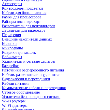
Аксессуары
Контроллеры подсветки
Кабели для блока питания
Рамки для процессоров
Райзеры для видеокарт
Разветвители для вентиляторов
Держатели для видеокарт
Периферия
Внешние накопители данных
Колонки
Микрофоны
Коврики для мышек
Веб-камеры
Удлинители и сетевые фильтры
Батарейки
Источники бесперебойного питания
Кабели, разветвители и удлинители
Видеокабели и переходники
Кабели питания
Компьютерные кабели и переходники
Сетевое оборудование
Усилители беспроводного сигнала
Wi-Fi роутеры
Wi-Fi адаптеры
Bluetooth адаптеры