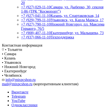
20
+7 (927) 029-11-10
Самара, ул. Дыбенко, 30, секция
1-86 (ТРК "Космопорт")
+7 (927) 041-11-10
Казань, ул. Спартаковская, 14
+7 (929) 799-11-10
Ульяновск, ул. Карла Маркса, 17
+7 (927) 790-11-10
Нижний Новгород, пл. Максима
Горького, 76/5
+7 (908) 407-11-10
Екатеринбург, ул. Малышева, 73
+7 (937) 066-11-10
Техподдержка
Контактная информация
• Тольятти
• Самара
• Казань
• Ульяновск
• Нижний Новгород
• Екатеринбург
• Челябинск
info@mixpcshop.ru
mail@mixpcshop.ru
(корпоративным клиентам)
Вконтакте
Telegram
YouTube
Одноклассники