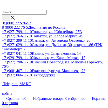
8 (800) 222-76-52
8 (800) 222-76-52
Бесплатно по России
+7 (927) 799-11-10
Тольятти, ул. Юбилейная, 25В
+7 (927) 764-11-10
Тольятти, ул. Карла Маркса, 45
+7 (927) 299-11-10
Самара, ул. Антонова-Овсеенко, 20
+7 (927) 029-11-10
Самара, ул. Дыбенко, 30, секция 1-86 (ТРК
"Космопорт")
+7 (927) 041-11-10
Казань, ул. Спартаковская, 14
+7 (929) 799-11-10
Ульяновск, ул. Карла Маркса, 17
+7 (927) 790-11-10
Нижний Новгород, пл. Максима Горького,
76/5
+7 (908) 407-11-10
Екатеринбург, ул. Малышева, 73
+7 (937) 066-11-10
Техподдержка
Telegram
МАКС
войти
Сравнение
0
Избранные товары
0
избранное
Корзина
0
корзина