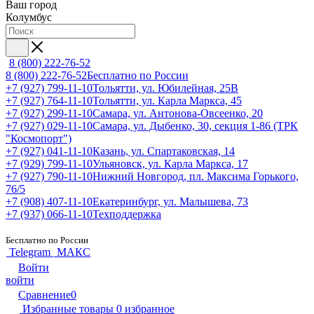
Ваш город
Колумбус
8 (800) 222-76-52
8 (800) 222-76-52
Бесплатно по России
+7 (927) 799-11-10
Тольятти, ул. Юбилейная, 25В
+7 (927) 764-11-10
Тольятти, ул. Карла Маркса, 45
+7 (927) 299-11-10
Самара, ул. Антонова-Овсеенко, 20
+7 (927) 029-11-10
Самара, ул. Дыбенко, 30, секция 1-86 (ТРК
"Космопорт")
+7 (927) 041-11-10
Казань, ул. Спартаковская, 14
+7 (929) 799-11-10
Ульяновск, ул. Карла Маркса, 17
+7 (927) 790-11-10
Нижний Новгород, пл. Максима Горького,
76/5
+7 (908) 407-11-10
Екатеринбург, ул. Малышева, 73
+7 (937) 066-11-10
Техподдержка
Бесплатно по России
Telegram
МАКС
Войти
войти
Сравнение
0
Избранные товары
0
избранное