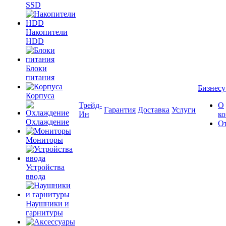
SSD
Накопители
HDD
Блоки
питания
Бизнесу
Корпуса
Трейд-
О
Гарантия
Доставка
Услуги
Ин
к
Охлаждение
О
Мониторы
Устройства
ввода
Наушники и
гарнитуры