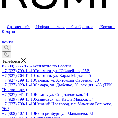
Сравнение
0
Избранные товары
0
избранное
Корзина
0
корзина
войти
Телефоны
8 (800) 222-76-52
Бесплатно по России
+7 (927) 799-11-10
Тольятти, ул. Юбилейная, 25В
+7 (927) 764-11-10
Тольятти, ул. Карла Маркса, 45
+7 (927) 299-11-10
Самара, ул. Антонова-Овсеенко, 20
+7 (927) 029-11-10
Самара, ул. Дыбенко, 30, секция 1-86 (ТРК
"Космопорт")
+7 (927) 041-11-10
Казань, ул. Спартаковская, 14
+7 (929) 799-11-10
Ульяновск, ул. Карла Маркса, 17
+7 (927) 790-11-10
Нижний Новгород, пл. Максима Горького,
76/5
+7 (908) 407-11-10
Екатеринбург, ул. Малышева, 73