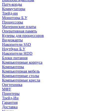
Патч-корды
Коммутаторы
Трейд-ин
Мониторы Б.У
Процессоры
Материнские платы
Оперативная память
Кулеры для процессоров
Видеокарты
Накопители SSD
Ноутбуки Б.У
Накопители HDD
Блоки питания
Компьютерные корпуса
Компьютеры
Компьютерная мебель
Компьютерные столы
Компьютерные кресла
Оргтехника
МФУ
Принтеры
Трейд-Ин
Гарантия
Доставка