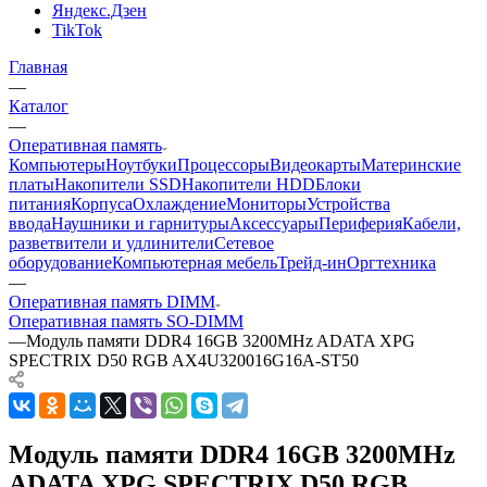
Яндекс.Дзен
TikTok
Главная
—
Каталог
—
Оперативная память
Компьютеры
Ноутбуки
Процессоры
Видеокарты
Материнские
платы
Накопители SSD
Накопители HDD
Блоки
питания
Корпуса
Охлаждение
Мониторы
Устройства
ввода
Наушники и гарнитуры
Аксессуары
Периферия
Кабели,
разветвители и удлинители
Сетевое
оборудование
Компьютерная мебель
Трейд-ин
Оргтехника
—
Оперативная память DIMM
Оперативная память SO-DIMM
—
Модуль памяти DDR4 16GB 3200MHz ADATA XPG
SPECTRIX D50 RGB AX4U320016G16A-ST50
Модуль памяти DDR4 16GB 3200MHz
ADATA XPG SPECTRIX D50 RGB