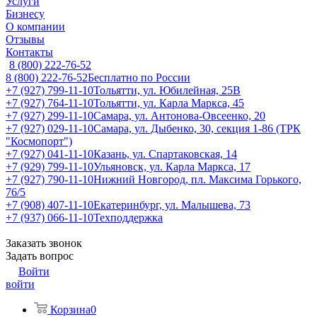
Услуги
Бизнесу
О компании
Отзывы
Контакты
8 (800) 222-76-52
8 (800) 222-76-52
Бесплатно по России
+7 (927) 799-11-10
Тольятти, ул. Юбилейная, 25В
+7 (927) 764-11-10
Тольятти, ул. Карла Маркса, 45
+7 (927) 299-11-10
Самара, ул. Антонова-Овсеенко, 20
+7 (927) 029-11-10
Самара, ул. Дыбенко, 30, секция 1-86 (ТРК
"Космопорт")
+7 (927) 041-11-10
Казань, ул. Спартаковская, 14
+7 (929) 799-11-10
Ульяновск, ул. Карла Маркса, 17
+7 (927) 790-11-10
Нижний Новгород, пл. Максима Горького,
76/5
+7 (908) 407-11-10
Екатеринбург, ул. Малышева, 73
+7 (937) 066-11-10
Техподдержка
Заказать звонок
Задать вопрос
Войти
войти
Корзина
0