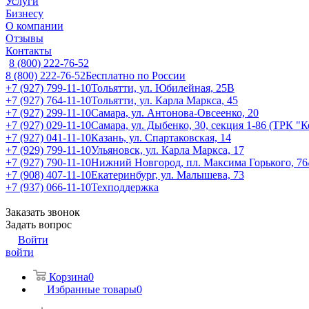
Услуги
Бизнесу
О компании
Отзывы
Контакты
8 (800) 222-76-52
8 (800) 222-76-52
Бесплатно по России
+7 (927) 799-11-10
Тольятти, ул. Юбилейная, 25В
+7 (927) 764-11-10
Тольятти, ул. Карла Маркса, 45
+7 (927) 299-11-10
Самара, ул. Антонова-Овсеенко, 20
+7 (927) 029-11-10
Самара, ул. Дыбенко, 30, секция 1-86 (ТРК "
+7 (927) 041-11-10
Казань, ул. Спартаковская, 14
+7 (929) 799-11-10
Ульяновск, ул. Карла Маркса, 17
+7 (927) 790-11-10
Нижний Новгород, пл. Максима Горького, 76
+7 (908) 407-11-10
Екатеринбург, ул. Малышева, 73
+7 (937) 066-11-10
Техподдержка
Заказать звонок
Задать вопрос
Войти
войти
Корзина
0
Избранные товары
0