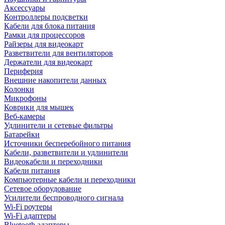
Аксессуары
Контроллеры подсветки
Кабели для блока питания
Рамки для процессоров
Райзеры для видеокарт
Разветвители для вентиляторов
Держатели для видеокарт
Периферия
Внешние накопители данных
Колонки
Микрофоны
Коврики для мышек
Веб-камеры
Удлинители и сетевые фильтры
Батарейки
Источники бесперебойного питания
Кабели, разветвители и удлинители
Видеокабели и переходники
Кабели питания
Компьютерные кабели и переходники
Сетевое оборудование
Усилители беспроводного сигнала
Wi-Fi роутеры
Wi-Fi адаптеры
Bluetooth адаптеры