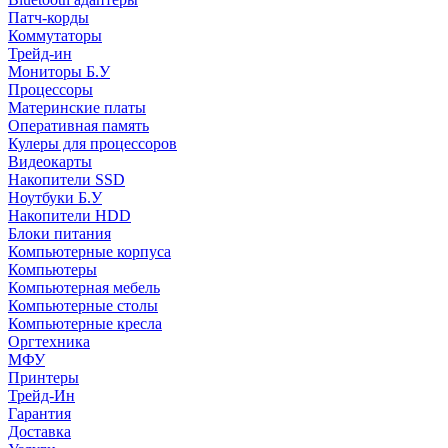
Патч-корды
Коммутаторы
Трейд-ин
Мониторы Б.У
Процессоры
Материнские платы
Оперативная память
Кулеры для процессоров
Видеокарты
Накопители SSD
Ноутбуки Б.У
Накопители HDD
Блоки питания
Компьютерные корпуса
Компьютеры
Компьютерная мебель
Компьютерные столы
Компьютерные кресла
Оргтехника
МФУ
Принтеры
Трейд-Ин
Гарантия
Доставка