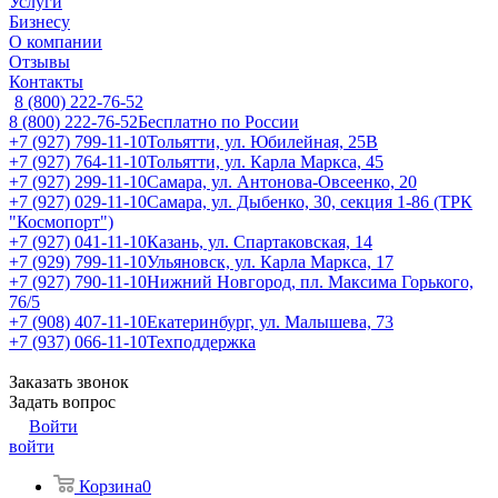
Услуги
Бизнесу
О компании
Отзывы
Контакты
8 (800) 222-76-52
8 (800) 222-76-52
Бесплатно по России
+7 (927) 799-11-10
Тольятти, ул. Юбилейная, 25В
+7 (927) 764-11-10
Тольятти, ул. Карла Маркса, 45
+7 (927) 299-11-10
Самара, ул. Антонова-Овсеенко, 20
+7 (927) 029-11-10
Самара, ул. Дыбенко, 30, секция 1-86 (ТРК
"Космопорт")
+7 (927) 041-11-10
Казань, ул. Спартаковская, 14
+7 (929) 799-11-10
Ульяновск, ул. Карла Маркса, 17
+7 (927) 790-11-10
Нижний Новгород, пл. Максима Горького,
76/5
+7 (908) 407-11-10
Екатеринбург, ул. Малышева, 73
+7 (937) 066-11-10
Техподдержка
Заказать звонок
Задать вопрос
Войти
войти
Корзина
0