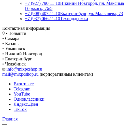
+7 (927) 790-11-10
Нижний Новгород, пл. Максима
Горького, 76/5
+7 (908) 407-11-10
Екатеринбург, ул. Малышева, 73
+7 (937) 066-11-10
Техподдержка
Контактная информация
• Тольятти
• Самара
• Казань
• Ульяновск
• Нижний Новгород
• Екатеринбург
• Челябинск
info@mixpcshop.ru
mail@mixpcshop.ru
(корпоративным клиентам)
Вконтакте
Telegram
YouTube
Одноклассники
Яндекс.Дзен
TikTok
Главная
—