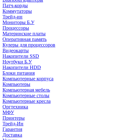
Патч-корды
Коммутаторы
Трейд-ин
Мониторы Б.У
Процессоры
Материнские платы
Оперативная память
Кулеры для процессоров
Видеокарты
Накопители SSD
Ноутбуки Б.У
Накопители HDD
Блоки питания
Компьютерные корпуса
Компьютеры
Компьютерная мебель
Компьютерные столы
Компьютерные кресла
Оргтехника
МФУ
Принтеры
Трейд-Ин
Гарантия
Доставка