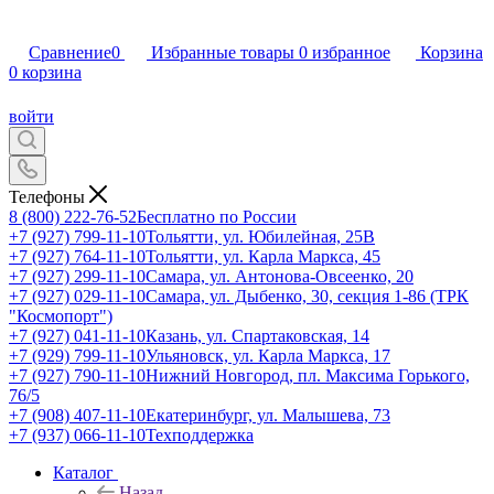
Сравнение
0
Избранные товары
0
избранное
Корзина
0
корзина
войти
Телефоны
8 (800) 222-76-52
Бесплатно по России
+7 (927) 799-11-10
Тольятти, ул. Юбилейная, 25В
+7 (927) 764-11-10
Тольятти, ул. Карла Маркса, 45
+7 (927) 299-11-10
Самара, ул. Антонова-Овсеенко, 20
+7 (927) 029-11-10
Самара, ул. Дыбенко, 30, секция 1-86 (ТРК
"Космопорт")
+7 (927) 041-11-10
Казань, ул. Спартаковская, 14
+7 (929) 799-11-10
Ульяновск, ул. Карла Маркса, 17
+7 (927) 790-11-10
Нижний Новгород, пл. Максима Горького,
76/5
+7 (908) 407-11-10
Екатеринбург, ул. Малышева, 73
+7 (937) 066-11-10
Техподдержка
Каталог
Назад