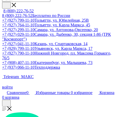
8 (800) 222-76-52
8 (800) 222-76-52
Бесплатно по России
+7 (927) 799-11-10
Тольятти, ул. Юбилейная, 25В
+7 (927) 764-11-10
Тольятти, ул. Карла Маркса, 45
+7 (927) 299-11-10
Самара, ул. Антонова-Овсеенко, 20
+7 (927) 029-11-10
Самара, ул. Дыбенко, 30, секция 1-86 (ТРК
"Космопорт")
+7 (927) 041-11-10
Казань, ул. Спартаковская, 14
+7 (929) 799-11-10
Ульяновск, ул. Карла Маркса, 17
+7 (927) 790-11-10
Нижний Новгород, пл. Максима Горького,
76/5
+7 (908) 407-11-10
Екатеринбург, ул. Малышева, 73
+7 (937) 066-11-10
Техподдержка
Telegram
МАКС
войти
Сравнение
0
Избранные товары
0
избранное
Корзина
0
корзина