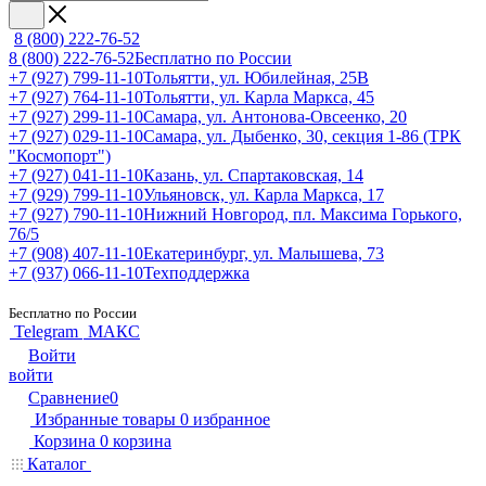
8 (800) 222-76-52
8 (800) 222-76-52
Бесплатно по России
+7 (927) 799-11-10
Тольятти, ул. Юбилейная, 25В
+7 (927) 764-11-10
Тольятти, ул. Карла Маркса, 45
+7 (927) 299-11-10
Самара, ул. Антонова-Овсеенко, 20
+7 (927) 029-11-10
Самара, ул. Дыбенко, 30, секция 1-86 (ТРК
"Космопорт")
+7 (927) 041-11-10
Казань, ул. Спартаковская, 14
+7 (929) 799-11-10
Ульяновск, ул. Карла Маркса, 17
+7 (927) 790-11-10
Нижний Новгород, пл. Максима Горького,
76/5
+7 (908) 407-11-10
Екатеринбург, ул. Малышева, 73
+7 (937) 066-11-10
Техподдержка
Бесплатно по России
Telegram
МАКС
Войти
войти
Сравнение
0
Избранные товары
0
избранное
Корзина
0
корзина
Каталог