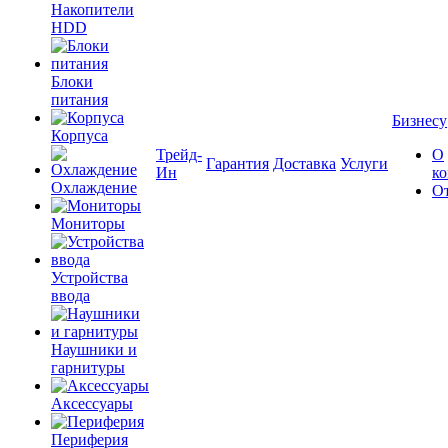
Накопители
HDD
Блоки
питания
Бизнесу
Корпуса
Трейд-
О
Гарантия
Доставка
Услуги
Ин
к
Охлаждение
О
Мониторы
Устройства
ввода
Наушники и
гарнитуры
Аксессуары
Периферия