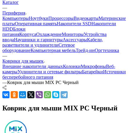
Каталог
—
Периферия
Компьютеры
Ноутбуки
Процессоры
Видеокарты
Материнские
платы
Оперативная память
Накопители SSD
Накопители
HDD
Блоки
питания
Корпуса
Охлаждение
Мониторы
Устройства
ввода
Наушники и гарнитуры
Аксессуары
Кабели,
разветвители и удлинители
Сетевое
оборудование
Компьютерная мебель
Трейд-ин
Оргтехника
—
Коврики для мышек
Внешние накопители данных
Колонки
Микрофоны
Веб-
камеры
Удлинители и сетевые фильтры
Батарейки
Источники
бесперебойного питания
—
Коврик для мыши MIX PC Черный
Коврик для мыши MIX PC Черный