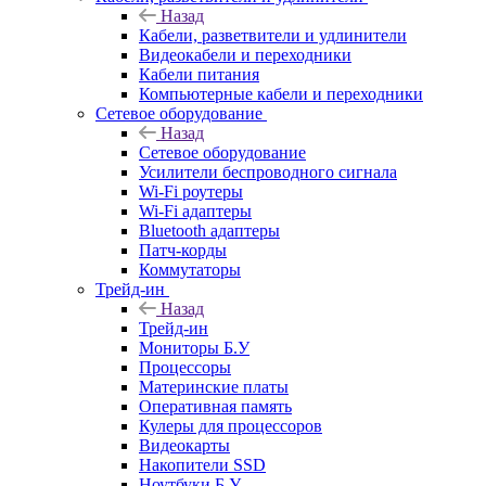
Назад
Кабели, разветвители и удлинители
Видеокабели и переходники
Кабели питания
Компьютерные кабели и переходники
Сетевое оборудование
Назад
Сетевое оборудование
Усилители беспроводного сигнала
Wi-Fi роутеры
Wi-Fi адаптеры
Bluetooth адаптеры
Патч-корды
Коммутаторы
Трейд-ин
Назад
Трейд-ин
Мониторы Б.У
Процессоры
Материнские платы
Оперативная память
Кулеры для процессоров
Видеокарты
Накопители SSD
Ноутбуки Б.У