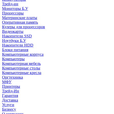
Трейд-ин
Мониторы Б.У
Процессоры
Материнские платы
Оперативная память
Кулеры для процессоров
Видеокарты
Накопители SSD
Ноутбуки Б.У
Накопители HDD
Блоки питания
Компьютерные корпуса
Компьютеры
Компьютерная мебель
Компьютерные столы
Компьютерные кресла
Оргтехника
МФУ
Принтеры
Трейд-Ин
Гарантия
Доставка
Услуги
Бизнесу
О компании