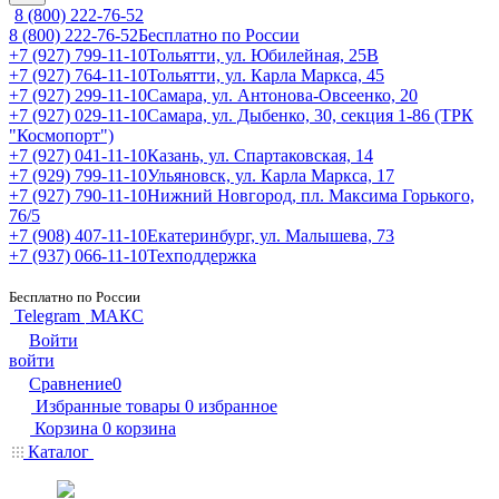
8 (800) 222-76-52
8 (800) 222-76-52
Бесплатно по России
+7 (927) 799-11-10
Тольятти, ул. Юбилейная, 25В
+7 (927) 764-11-10
Тольятти, ул. Карла Маркса, 45
+7 (927) 299-11-10
Самара, ул. Антонова-Овсеенко, 20
+7 (927) 029-11-10
Самара, ул. Дыбенко, 30, секция 1-86 (ТРК
"Космопорт")
+7 (927) 041-11-10
Казань, ул. Спартаковская, 14
+7 (929) 799-11-10
Ульяновск, ул. Карла Маркса, 17
+7 (927) 790-11-10
Нижний Новгород, пл. Максима Горького,
76/5
+7 (908) 407-11-10
Екатеринбург, ул. Малышева, 73
+7 (937) 066-11-10
Техподдержка
Бесплатно по России
Telegram
МАКС
Войти
войти
Сравнение
0
Избранные товары
0
избранное
Корзина
0
корзина
Каталог