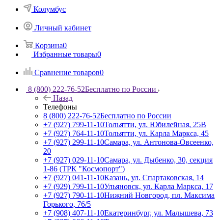
Колумбус
Личный кабинет
Корзина
0
Избранные товары
0
Сравнение товаров
0
8 (800) 222-76-52
Бесплатно по России
Назад
Телефоны
8 (800) 222-76-52
Бесплатно по России
+7 (927) 799-11-10
Тольятти, ул. Юбилейная, 25В
+7 (927) 764-11-10
Тольятти, ул. Карла Маркса, 45
+7 (927) 299-11-10
Самара, ул. Антонова-Овсеенко,
20
+7 (927) 029-11-10
Самара, ул. Дыбенко, 30, секция
1-86 (ТРК "Космопорт")
+7 (927) 041-11-10
Казань, ул. Спартаковская, 14
+7 (929) 799-11-10
Ульяновск, ул. Карла Маркса, 17
+7 (927) 790-11-10
Нижний Новгород, пл. Максима
Горького, 76/5
+7 (908) 407-11-10
Екатеринбург, ул. Малышева, 73