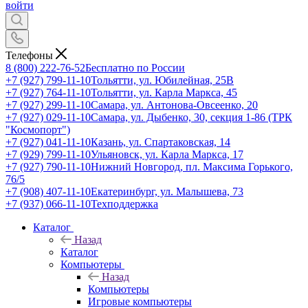
войти
Телефоны
8 (800) 222-76-52
Бесплатно по России
+7 (927) 799-11-10
Тольятти, ул. Юбилейная, 25В
+7 (927) 764-11-10
Тольятти, ул. Карла Маркса, 45
+7 (927) 299-11-10
Самара, ул. Антонова-Овсеенко, 20
+7 (927) 029-11-10
Самара, ул. Дыбенко, 30, секция 1-86 (ТРК
"Космопорт")
+7 (927) 041-11-10
Казань, ул. Спартаковская, 14
+7 (929) 799-11-10
Ульяновск, ул. Карла Маркса, 17
+7 (927) 790-11-10
Нижний Новгород, пл. Максима Горького,
76/5
+7 (908) 407-11-10
Екатеринбург, ул. Малышева, 73
+7 (937) 066-11-10
Техподдержка
Каталог
Назад
Каталог
Компьютеры
Назад
Компьютеры
Игровые компьютеры