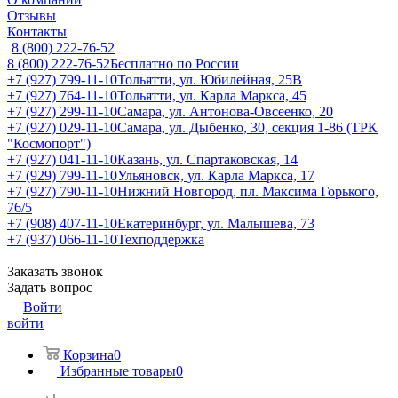
Отзывы
Контакты
8 (800) 222-76-52
8 (800) 222-76-52
Бесплатно по России
+7 (927) 799-11-10
Тольятти, ул. Юбилейная, 25В
+7 (927) 764-11-10
Тольятти, ул. Карла Маркса, 45
+7 (927) 299-11-10
Самара, ул. Антонова-Овсеенко, 20
+7 (927) 029-11-10
Самара, ул. Дыбенко, 30, секция 1-86 (ТРК
"Космопорт")
+7 (927) 041-11-10
Казань, ул. Спартаковская, 14
+7 (929) 799-11-10
Ульяновск, ул. Карла Маркса, 17
+7 (927) 790-11-10
Нижний Новгород, пл. Максима Горького,
76/5
+7 (908) 407-11-10
Екатеринбург, ул. Малышева, 73
+7 (937) 066-11-10
Техподдержка
Заказать звонок
Задать вопрос
Войти
войти
Корзина
0
Избранные товары
0