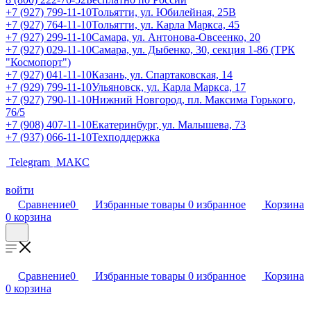
+7 (927) 799-11-10
Тольятти, ул. Юбилейная, 25В
+7 (927) 764-11-10
Тольятти, ул. Карла Маркса, 45
+7 (927) 299-11-10
Самара, ул. Антонова-Овсеенко, 20
+7 (927) 029-11-10
Самара, ул. Дыбенко, 30, секция 1-86 (ТРК
"Космопорт")
+7 (927) 041-11-10
Казань, ул. Спартаковская, 14
+7 (929) 799-11-10
Ульяновск, ул. Карла Маркса, 17
+7 (927) 790-11-10
Нижний Новгород, пл. Максима Горького,
76/5
+7 (908) 407-11-10
Екатеринбург, ул. Малышева, 73
+7 (937) 066-11-10
Техподдержка
Telegram
МАКС
войти
Сравнение
0
Избранные товары
0
избранное
Корзина
0
корзина
Сравнение
0
Избранные товары
0
избранное
Корзина
0
корзина