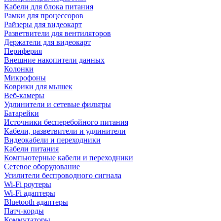
Кабели для блока питания
Рамки для процессоров
Райзеры для видеокарт
Разветвители для вентиляторов
Держатели для видеокарт
Периферия
Внешние накопители данных
Колонки
Микрофоны
Коврики для мышек
Веб-камеры
Удлинители и сетевые фильтры
Батарейки
Источники бесперебойного питания
Кабели, разветвители и удлинители
Видеокабели и переходники
Кабели питания
Компьютерные кабели и переходники
Сетевое оборудование
Усилители беспроводного сигнала
Wi-Fi роутеры
Wi-Fi адаптеры
Bluetooth адаптеры
Патч-корды
Коммутаторы