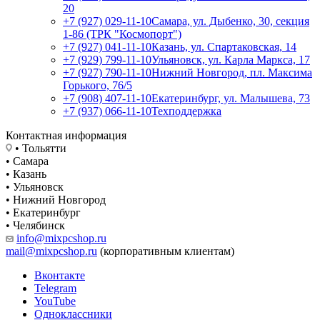
20
+7 (927) 029-11-10
Самара, ул. Дыбенко, 30, секция
1-86 (ТРК "Космопорт")
+7 (927) 041-11-10
Казань, ул. Спартаковская, 14
+7 (929) 799-11-10
Ульяновск, ул. Карла Маркса, 17
+7 (927) 790-11-10
Нижний Новгород, пл. Максима
Горького, 76/5
+7 (908) 407-11-10
Екатеринбург, ул. Малышева, 73
+7 (937) 066-11-10
Техподдержка
Контактная информация
• Тольятти
• Самара
• Казань
• Ульяновск
• Нижний Новгород
• Екатеринбург
• Челябинск
info@mixpcshop.ru
mail@mixpcshop.ru
(корпоративным клиентам)
Вконтакте
Telegram
YouTube
Одноклассники