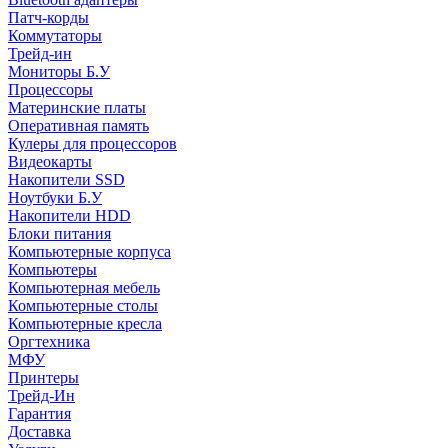
Патч-корды
Коммутаторы
Трейд-ин
Мониторы Б.У
Процессоры
Материнские платы
Оперативная память
Кулеры для процессоров
Видеокарты
Накопители SSD
Ноутбуки Б.У
Накопители HDD
Блоки питания
Компьютерные корпуса
Компьютеры
Компьютерная мебель
Компьютерные столы
Компьютерные кресла
Оргтехника
МФУ
Принтеры
Трейд-Ин
Гарантия
Доставка