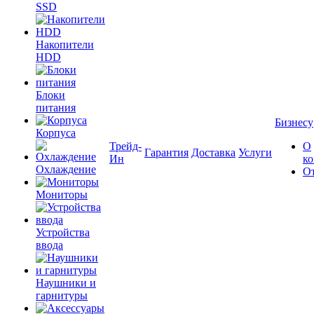
SSD
Накопители
HDD
Блоки
питания
Бизнесу
Корпуса
Трейд-
О
Гарантия
Доставка
Услуги
Ин
к
Охлаждение
О
Мониторы
Устройства
ввода
Наушники и
гарнитуры