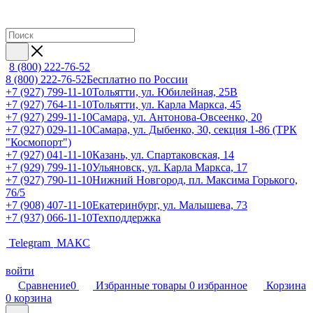
8 (800) 222-76-52
8 (800) 222-76-52
Бесплатно по России
+7 (927) 799-11-10
Тольятти, ул. Юбилейная, 25В
+7 (927) 764-11-10
Тольятти, ул. Карла Маркса, 45
+7 (927) 299-11-10
Самара, ул. Антонова-Овсеенко, 20
+7 (927) 029-11-10
Самара, ул. Дыбенко, 30, секция 1-86 (ТРК
"Космопорт")
+7 (927) 041-11-10
Казань, ул. Спартаковская, 14
+7 (929) 799-11-10
Ульяновск, ул. Карла Маркса, 17
+7 (927) 790-11-10
Нижний Новгород, пл. Максима Горького,
76/5
+7 (908) 407-11-10
Екатеринбург, ул. Малышева, 73
+7 (937) 066-11-10
Техподдержка
Telegram
МАКС
войти
Сравнение
0
Избранные товары
0
избранное
Корзина
0
корзина