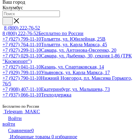
Ваш город
Колумбус
8 (800) 222-76-52
8 (800) 222-76-52
Бесплатно по России
+7 (927) 799-11-10
Тольятти, ул. Юбилейная, 25В
+7 (927) 764-11-10
Тольятти, ул. Карла Маркса, 45
+7 (927) 299-11-10
Самара, ул. Антонова-Овсеенко, 20
+7 (927) 029-11-10
Самара, ул. Дыбенко, 30, секция 1-86 (ТРК
"Космопорт")
+7 (927) 041-11-10
Казань, ул. Спартаковская, 14
+7 (929) 799-11-10
Ульяновск, ул. Карла Маркса, 17
+7 (927) 790-11-10
Нижний Новгород, пл. Максима Горького,
76/5
+7 (908) 407-11-10
Екатеринбург, ул. Малышева, 73
+7 (937) 066-11-10
Техподдержка
Бесплатно по России
Telegram
МАКС
Войти
войти
Сравнение
0
Избранные товары
0
избранное