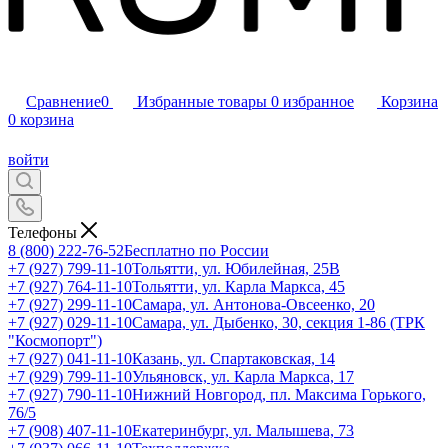
Сравнение
0
Избранные товары
0
избранное
Корзина
0
корзина
войти
Телефоны
8 (800) 222-76-52
Бесплатно по России
+7 (927) 799-11-10
Тольятти, ул. Юбилейная, 25В
+7 (927) 764-11-10
Тольятти, ул. Карла Маркса, 45
+7 (927) 299-11-10
Самара, ул. Антонова-Овсеенко, 20
+7 (927) 029-11-10
Самара, ул. Дыбенко, 30, секция 1-86 (ТРК
"Космопорт")
+7 (927) 041-11-10
Казань, ул. Спартаковская, 14
+7 (929) 799-11-10
Ульяновск, ул. Карла Маркса, 17
+7 (927) 790-11-10
Нижний Новгород, пл. Максима Горького,
76/5
+7 (908) 407-11-10
Екатеринбург, ул. Малышева, 73