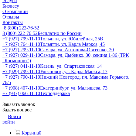
Услуги
Бизнесу
О компании
Отзывы
Контакты
8 (800) 222-76-52
8 (800) 222-76-52
Бесплатно по России
+7 (927) 799-11-10
Тольятти, ул. Юбилейная, 25В
+7 (927) 764-11-10
Тольятти, ул. Карла Маркса, 45
+7 (927) 299-11-10
Самара, ул. Антонова-Овсеенко, 20
+7 (927) 029-11-10
Самара, ул. Дыбенко, 30, секция 1-86 (ТРК
"Космопорт")
+7 (927) 041-11-10
Казань, ул. Спартаковская, 14
+7 (929) 799-11-10
Ульяновск, ул. Карла Маркса, 17
+7 (927) 790-11-10
Нижний Новгород, пл. Максима Горького,
76/5
+7 (908) 407-11-10
Екатеринбург, ул. Малышева, 73
+7 (937) 066-11-10
Техподдержка
Заказать звонок
Задать вопрос
Войти
войти
Корзина
0