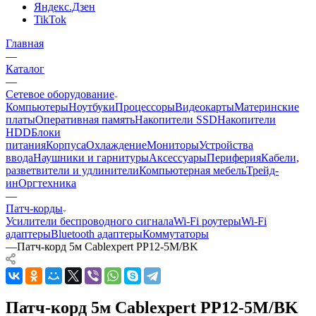
Яндекс.Дзен
TikTok
Главная
—
Каталог
—
Сетевое оборудование
Компьютеры
Ноутбуки
Процессоры
Видеокарты
Материнские
платы
Оперативная память
Накопители SSD
Накопители
HDD
Блоки
питания
Корпуса
Охлаждение
Мониторы
Устройства
ввода
Наушники и гарнитуры
Аксессуары
Периферия
Кабели,
разветвители и удлинители
Компьютерная мебель
Трейд-
ин
Оргтехника
—
Патч-корды
Усилители беспроводного сигнала
Wi-Fi роутеры
Wi-Fi
адаптеры
Bluetooth адаптеры
Коммутаторы
—
Патч-корд 5м Cablexpert PP12-5M/BK
Патч-корд 5м Cablexpert PP12-5M/BK