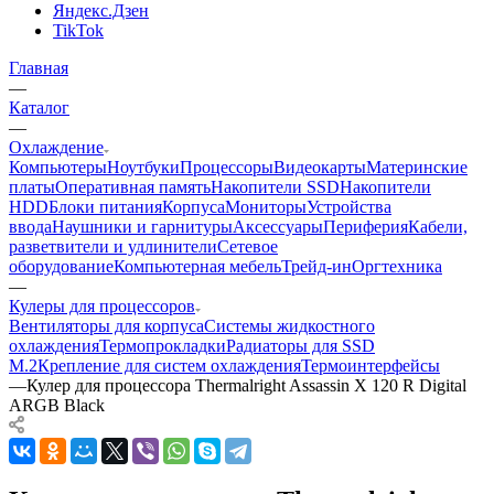
Яндекс.Дзен
TikTok
Главная
—
Каталог
—
Охлаждение
Компьютеры
Ноутбуки
Процессоры
Видеокарты
Материнские
платы
Оперативная память
Накопители SSD
Накопители
HDD
Блоки питания
Корпуса
Мониторы
Устройства
ввода
Наушники и гарнитуры
Аксессуары
Периферия
Кабели,
разветвители и удлинители
Сетевое
оборудование
Компьютерная мебель
Трейд-ин
Оргтехника
—
Кулеры для процессоров
Вентиляторы для корпуса
Системы жидкостного
охлаждения
Термопрокладки
Радиаторы для SSD
M.2
Крепление для систем охлаждения
Термоинтерфейсы
—
Кулер для процессора Thermalright Assassin X 120 R Digital
ARGB Black