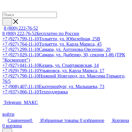
8 (800) 222-76-52
8 (800) 222-76-52
Бесплатно по России
+7 (927) 799-11-10
Тольятти, ул. Юбилейная, 25В
+7 (927) 764-11-10
Тольятти, ул. Карла Маркса, 45
+7 (927) 299-11-10
Самара, ул. Антонова-Овсеенко, 20
+7 (927) 029-11-10
Самара, ул. Дыбенко, 30, секция 1-86 (ТРК
"Космопорт")
+7 (927) 041-11-10
Казань, ул. Спартаковская, 14
+7 (929) 799-11-10
Ульяновск, ул. Карла Маркса, 17
+7 (927) 790-11-10
Нижний Новгород, пл. Максима Горького,
76/5
+7 (908) 407-11-10
Екатеринбург, ул. Малышева, 73
+7 (937) 066-11-10
Техподдержка
Telegram
МАКС
войти
Сравнение
0
Избранные товары
0
избранное
Корзина
0
корзина