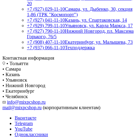
20
+7 (927) 029-11-10
Самара, ул. Дыбенко, 30, секция
1-86 (ТРК "Космопорт")
+7 (927) 041-11-10
Казань, ул. Спартаковская, 14
+7 (929) 799-11-10
Ульяновск, ул. Карла Маркса, 17
+7 (927) 790-11-10
Нижний Новгород, пл. Максима
Горького, 76/5
+7 (908) 407-11-10
Екатеринбург, ул. Малышева, 73
+7 (937) 066-11-10
Техподдержка
Контактная информация
• Тольятти
• Самара
• Казань
• Ульяновск
• Нижний Новгород
• Екатеринбург
• Челябинск
info@mixpcshop.ru
mail@mixpcshop.ru
(корпоративным клиентам)
Вконтакте
Telegram
YouTube
Одноклассники