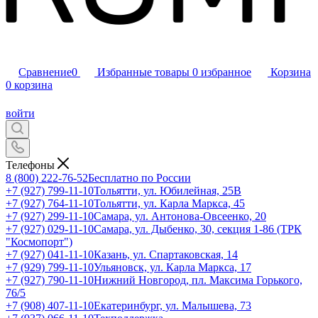
Сравнение
0
Избранные товары
0
избранное
Корзина
0
корзина
войти
Телефоны
8 (800) 222-76-52
Бесплатно по России
+7 (927) 799-11-10
Тольятти, ул. Юбилейная, 25В
+7 (927) 764-11-10
Тольятти, ул. Карла Маркса, 45
+7 (927) 299-11-10
Самара, ул. Антонова-Овсеенко, 20
+7 (927) 029-11-10
Самара, ул. Дыбенко, 30, секция 1-86 (ТРК
"Космопорт")
+7 (927) 041-11-10
Казань, ул. Спартаковская, 14
+7 (929) 799-11-10
Ульяновск, ул. Карла Маркса, 17
+7 (927) 790-11-10
Нижний Новгород, пл. Максима Горького,
76/5
+7 (908) 407-11-10
Екатеринбург, ул. Малышева, 73