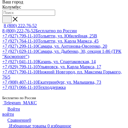
Ваш город
Колумбус
8 (800) 222-76-52
8 (800) 222-76-52
Бесплатно по России
+7 (927) 799-11-10
Тольятти, ул. Юбилейная, 25В
+7 (927) 764-11-10
Тольятти, ул. Карла Маркса, 45
+7 (927) 299-11-10
Самара, ул. Антонова-Овсеенко, 20
+7 (927) 029-11-10
Самара, ул. Дыбенко, 30, секция 1-86 (ТРК
"Космопорт")
+7 (927) 041-11-10
Казань, ул. Спартаковская, 14
+7 (929) 799-11-10
Ульяновск, ул. Карла Маркса, 17
+7 (927) 790-11-10
Нижний Новгород, пл. Максима Горького,
76/5
+7 (908) 407-11-10
Екатеринбург, ул. Малышева, 73
+7 (937) 066-11-10
Техподдержка
Бесплатно по России
Telegram
МАКС
Войти
войти
Сравнение
0
Избранные товары
0
избранное