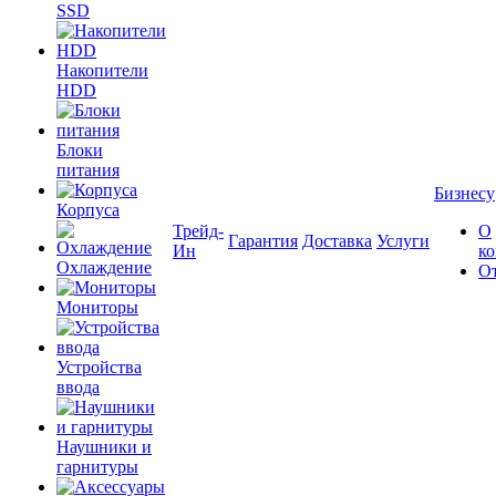
SSD
Накопители
HDD
Блоки
питания
Бизнесу
Корпуса
Трейд-
О
Гарантия
Доставка
Услуги
Ин
к
Охлаждение
О
Мониторы
Устройства
ввода
Наушники и
гарнитуры