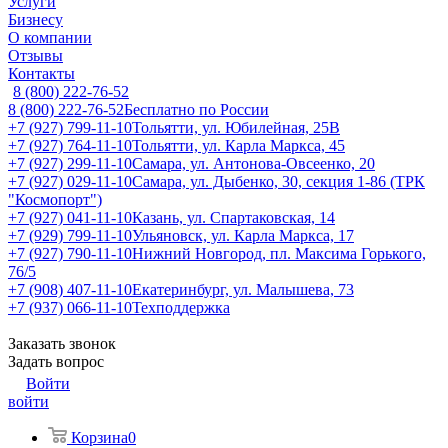
Услуги
Бизнесу
О компании
Отзывы
Контакты
8 (800) 222-76-52
8 (800) 222-76-52
Бесплатно по России
+7 (927) 799-11-10
Тольятти, ул. Юбилейная, 25В
+7 (927) 764-11-10
Тольятти, ул. Карла Маркса, 45
+7 (927) 299-11-10
Самара, ул. Антонова-Овсеенко, 20
+7 (927) 029-11-10
Самара, ул. Дыбенко, 30, секция 1-86 (ТРК
"Космопорт")
+7 (927) 041-11-10
Казань, ул. Спартаковская, 14
+7 (929) 799-11-10
Ульяновск, ул. Карла Маркса, 17
+7 (927) 790-11-10
Нижний Новгород, пл. Максима Горького,
76/5
+7 (908) 407-11-10
Екатеринбург, ул. Малышева, 73
+7 (937) 066-11-10
Техподдержка
Заказать звонок
Задать вопрос
Войти
войти
Корзина
0