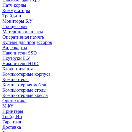
Патч-корды
Коммутаторы
Трейд-ин
Мониторы Б.У
Процессоры
Материнские платы
Оперативная память
Кулеры для процессоров
Видеокарты
Накопители SSD
Ноутбуки Б.У
Накопители HDD
Блоки питания
Компьютерные корпуса
Компьютеры
Компьютерная мебель
Компьютерные столы
Компьютерные кресла
Оргтехника
МФУ
Принтеры
Трейд-Ин
Гарантия
Доставка