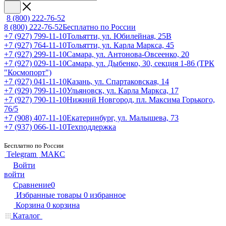
8 (800) 222-76-52
8 (800) 222-76-52
Бесплатно по России
+7 (927) 799-11-10
Тольятти, ул. Юбилейная, 25В
+7 (927) 764-11-10
Тольятти, ул. Карла Маркса, 45
+7 (927) 299-11-10
Самара, ул. Антонова-Овсеенко, 20
+7 (927) 029-11-10
Самара, ул. Дыбенко, 30, секция 1-86 (ТРК
"Космопорт")
+7 (927) 041-11-10
Казань, ул. Спартаковская, 14
+7 (929) 799-11-10
Ульяновск, ул. Карла Маркса, 17
+7 (927) 790-11-10
Нижний Новгород, пл. Максима Горького,
76/5
+7 (908) 407-11-10
Екатеринбург, ул. Малышева, 73
+7 (937) 066-11-10
Техподдержка
Бесплатно по России
Telegram
МАКС
Войти
войти
Сравнение
0
Избранные товары
0
избранное
Корзина
0
корзина
Каталог