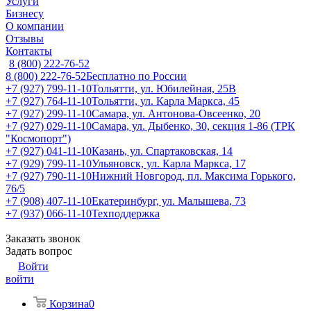
Услуги
Бизнесу
О компании
Отзывы
Контакты
8 (800) 222-76-52
8 (800) 222-76-52
Бесплатно по России
+7 (927) 799-11-10
Тольятти, ул. Юбилейная, 25В
+7 (927) 764-11-10
Тольятти, ул. Карла Маркса, 45
+7 (927) 299-11-10
Самара, ул. Антонова-Овсеенко, 20
+7 (927) 029-11-10
Самара, ул. Дыбенко, 30, секция 1-86 (ТРК
"Космопорт")
+7 (927) 041-11-10
Казань, ул. Спартаковская, 14
+7 (929) 799-11-10
Ульяновск, ул. Карла Маркса, 17
+7 (927) 790-11-10
Нижний Новгород, пл. Максима Горького,
76/5
+7 (908) 407-11-10
Екатеринбург, ул. Малышева, 73
+7 (937) 066-11-10
Техподдержка
Заказать звонок
Задать вопрос
Войти
войти
Корзина
0