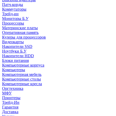
Патч-корды
Коммутаторы
Трейд-ин
Мониторы Б.У
Процессоры
Материнские платы
Оперативная память
Кулеры для процессоров
Видеокарты
Накопители SSD
Ноутбуки Б.У
Накопители HDD
Блоки питания
Компьютерные корпуса
Компьютеры
Компьютерная мебель
Компьютерные столы
Компьютерные кресла
Оргтехника
МФУ
Принтеры
Трейд-Ин
Гарантия
Доставка