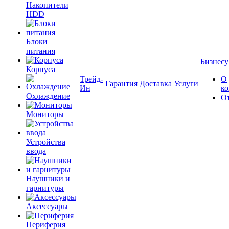
Накопители
HDD
Блоки
питания
Бизнесу
Корпуса
Трейд-
О
Гарантия
Доставка
Услуги
Ин
к
Охлаждение
О
Мониторы
Устройства
ввода
Наушники и
гарнитуры
Аксессуары
Периферия