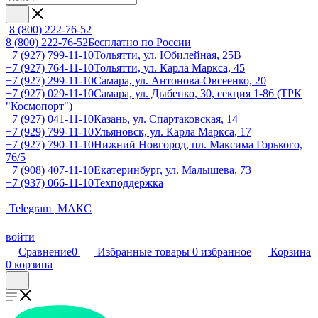
8 (800) 222-76-52
8 (800) 222-76-52
Бесплатно по России
+7 (927) 799-11-10
Тольятти, ул. Юбилейная, 25В
+7 (927) 764-11-10
Тольятти, ул. Карла Маркса, 45
+7 (927) 299-11-10
Самара, ул. Антонова-Овсеенко, 20
+7 (927) 029-11-10
Самара, ул. Дыбенко, 30, секция 1-86 (ТРК
"Космопорт")
+7 (927) 041-11-10
Казань, ул. Спартаковская, 14
+7 (929) 799-11-10
Ульяновск, ул. Карла Маркса, 17
+7 (927) 790-11-10
Нижний Новгород, пл. Максима Горького,
76/5
+7 (908) 407-11-10
Екатеринбург, ул. Малышева, 73
+7 (937) 066-11-10
Техподдержка
Telegram
МАКС
войти
Сравнение
0
Избранные товары
0
избранное
Корзина
0
корзина