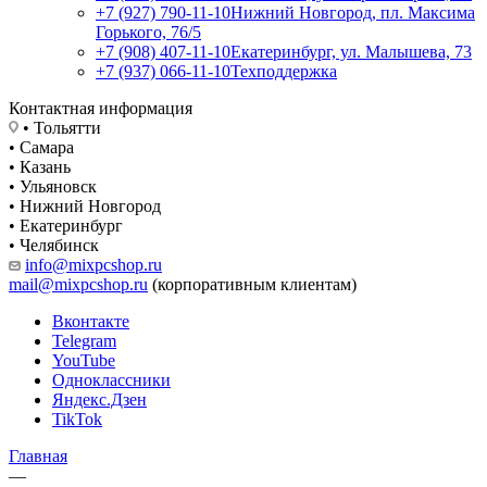
+7 (927) 790-11-10
Нижний Новгород, пл. Максима
Горького, 76/5
+7 (908) 407-11-10
Екатеринбург, ул. Малышева, 73
+7 (937) 066-11-10
Техподдержка
Контактная информация
• Тольятти
• Самара
• Казань
• Ульяновск
• Нижний Новгород
• Екатеринбург
• Челябинск
info@mixpcshop.ru
mail@mixpcshop.ru
(корпоративным клиентам)
Вконтакте
Telegram
YouTube
Одноклассники
Яндекс.Дзен
TikTok
Главная
—