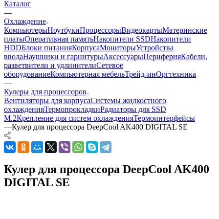
Каталог
—
Охлаждение
Компьютеры
Ноутбуки
Процессоры
Видеокарты
Материнские
платы
Оперативная память
Накопители SSD
Накопители
HDD
Блоки питания
Корпуса
Мониторы
Устройства
ввода
Наушники и гарнитуры
Аксессуары
Периферия
Кабели,
разветвители и удлинители
Сетевое
оборудование
Компьютерная мебель
Трейд-ин
Оргтехника
—
Кулеры для процессоров
Вентиляторы для корпуса
Системы жидкостного
охлаждения
Термопрокладки
Радиаторы для SSD
M.2
Крепление для систем охлаждения
Термоинтерфейсы
—
Кулер для процессора DeepCool AK400 DIGITAL SE
Кулер для процессора DeepCool AK400
DIGITAL SE