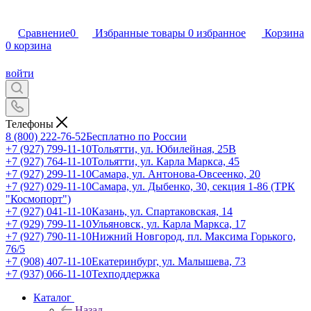
Сравнение
0
Избранные товары
0
избранное
Корзина
0
корзина
войти
Телефоны
8 (800) 222-76-52
Бесплатно по России
+7 (927) 799-11-10
Тольятти, ул. Юбилейная, 25В
+7 (927) 764-11-10
Тольятти, ул. Карла Маркса, 45
+7 (927) 299-11-10
Самара, ул. Антонова-Овсеенко, 20
+7 (927) 029-11-10
Самара, ул. Дыбенко, 30, секция 1-86 (ТРК
"Космопорт")
+7 (927) 041-11-10
Казань, ул. Спартаковская, 14
+7 (929) 799-11-10
Ульяновск, ул. Карла Маркса, 17
+7 (927) 790-11-10
Нижний Новгород, пл. Максима Горького,
76/5
+7 (908) 407-11-10
Екатеринбург, ул. Малышева, 73
+7 (937) 066-11-10
Техподдержка
Каталог
Назад