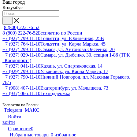
Ваш город
Колумбус
8 (800) 222-76-52
8 (800) 222-76-52
Бесплатно по России
+7 (927) 799-11-10
Тольятти, ул. Юбилейная, 25В
+7 (927) 764-11-10
Тольятти, ул. Карла Маркса, 45
+7 (927) 299-11-10
Самара, ул. Антонова-Овсеенко, 20
+7 (927) 029-11-10
Самара, ул. Дыбенко, 30, секция 1-86 (ТРК
"Космопорт")
+7 (927) 041-11-10
Казань, ул. Спартаковская, 14
+7 (929) 799-11-10
Ульяновск, ул. Карла Маркса, 17
+7 (927) 790-11-10
Нижний Новгород, пл. Максима Горького,
76/5
+7 (908) 407-11-10
Екатеринбург, ул. Малышева, 73
+7 (937) 066-11-10
Техподдержка
Бесплатно по России
Telegram
МАКС
Войти
войти
Сравнение
0
Избранные товары
0
избранное