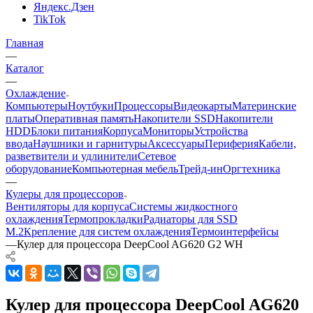
Яндекс.Дзен
TikTok
Главная
—
Каталог
—
Охлаждение
Компьютеры
Ноутбуки
Процессоры
Видеокарты
Материнские
платы
Оперативная память
Накопители SSD
Накопители
HDD
Блоки питания
Корпуса
Мониторы
Устройства
ввода
Наушники и гарнитуры
Аксессуары
Периферия
Кабели,
разветвители и удлинители
Сетевое
оборудование
Компьютерная мебель
Трейд-ин
Оргтехника
—
Кулеры для процессоров
Вентиляторы для корпуса
Системы жидкостного
охлаждения
Термопрокладки
Радиаторы для SSD
M.2
Крепление для систем охлаждения
Термоинтерфейсы
—
Кулер для процессора DeepCool AG620 G2 WH
Кулер для процессора DeepCool AG620