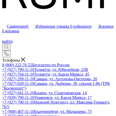
Сравнение
0
Избранные товары
0
избранное
Корзина
0
корзина
войти
Телефоны
8 (800) 222-76-52
Бесплатно по России
+7 (927) 799-11-10
Тольятти, ул. Юбилейная, 25В
+7 (927) 764-11-10
Тольятти, ул. Карла Маркса, 45
+7 (927) 299-11-10
Самара, ул. Антонова-Овсеенко, 20
+7 (927) 029-11-10
Самара, ул. Дыбенко, 30, секция 1-86 (ТРК
"Космопорт")
+7 (927) 041-11-10
Казань, ул. Спартаковская, 14
+7 (929) 799-11-10
Ульяновск, ул. Карла Маркса, 17
+7 (927) 790-11-10
Нижний Новгород, пл. Максима Горького,
76/5
+7 (908) 407-11-10
Екатеринбург, ул. Малышева, 73