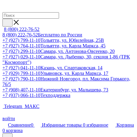
8 (800) 222-76-52
8 (800) 222-76-52
Бесплатно по России
+7 (927) 799-11-10
Тольятти, ул. Юбилейная, 25В
+7 (927) 764-11-10
Тольятти, ул. Карла Маркса, 45
+7 (927) 299-11-10
Самара, ул. Антонова-Овсеенко, 20
+7 (927) 029-11-10
Самара, ул. Дыбенко, 30, секция 1-86 (ТРК
"Космопорт")
+7 (927) 041-11-10
Казань, ул. Спартаковская, 14
+7 (929) 799-11-10
Ульяновск, ул. Карла Маркса, 17
+7 (927) 790-11-10
Нижний Новгород, пл. Максима Горького,
76/5
+7 (908) 407-11-10
Екатеринбург, ул. Малышева, 73
+7 (937) 066-11-10
Техподдержка
Telegram
МАКС
войти
Сравнение
0
Избранные товары
0
избранное
Корзина
0
корзина