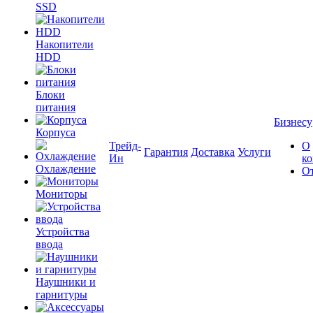
SSD
Накопители
HDD
Блоки
питания
Бизнесу
Корпуса
Трейд-
О
Гарантия
Доставка
Услуги
Ин
к
Охлаждение
О
Мониторы
Устройства
ввода
Наушники и
гарнитуры