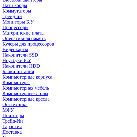
Патч-корды
Коммутаторы
Трейд-ин
Мониторы Б.У
Процессоры
Материнские платы
Оперативная память
Кулеры для процессоров
Видеокарты
Накопители SSD
Ноутбуки Б.У
Накопители HDD
Блоки питания
Компьютерные корпуса
Компьютеры
Компьютерная мебель
Компьютерные столы
Компьютерные кресла
Оргтехника
МФУ
Принтеры
Трейд-Ин
Гарантия
Доставка