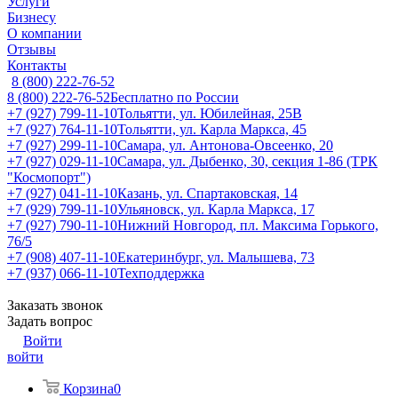
Услуги
Бизнесу
О компании
Отзывы
Контакты
8 (800) 222-76-52
8 (800) 222-76-52
Бесплатно по России
+7 (927) 799-11-10
Тольятти, ул. Юбилейная, 25В
+7 (927) 764-11-10
Тольятти, ул. Карла Маркса, 45
+7 (927) 299-11-10
Самара, ул. Антонова-Овсеенко, 20
+7 (927) 029-11-10
Самара, ул. Дыбенко, 30, секция 1-86 (ТРК
"Космопорт")
+7 (927) 041-11-10
Казань, ул. Спартаковская, 14
+7 (929) 799-11-10
Ульяновск, ул. Карла Маркса, 17
+7 (927) 790-11-10
Нижний Новгород, пл. Максима Горького,
76/5
+7 (908) 407-11-10
Екатеринбург, ул. Малышева, 73
+7 (937) 066-11-10
Техподдержка
Заказать звонок
Задать вопрос
Войти
войти
Корзина
0