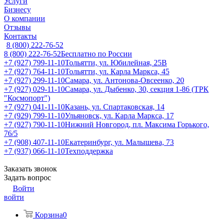
Услуги
Бизнесу
О компании
Отзывы
Контакты
8 (800) 222-76-52
8 (800) 222-76-52
Бесплатно по России
+7 (927) 799-11-10
Тольятти, ул. Юбилейная, 25В
+7 (927) 764-11-10
Тольятти, ул. Карла Маркса, 45
+7 (927) 299-11-10
Самара, ул. Антонова-Овсеенко, 20
+7 (927) 029-11-10
Самара, ул. Дыбенко, 30, секция 1-86 (ТРК
"Космопорт")
+7 (927) 041-11-10
Казань, ул. Спартаковская, 14
+7 (929) 799-11-10
Ульяновск, ул. Карла Маркса, 17
+7 (927) 790-11-10
Нижний Новгород, пл. Максима Горького,
76/5
+7 (908) 407-11-10
Екатеринбург, ул. Малышева, 73
+7 (937) 066-11-10
Техподдержка
Заказать звонок
Задать вопрос
Войти
войти
Корзина
0