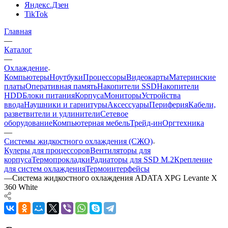
Яндекс.Дзен
TikTok
Главная
—
Каталог
—
Охлаждение
Компьютеры
Ноутбуки
Процессоры
Видеокарты
Материнские
платы
Оперативная память
Накопители SSD
Накопители
HDD
Блоки питания
Корпуса
Мониторы
Устройства
ввода
Наушники и гарнитуры
Аксессуары
Периферия
Кабели,
разветвители и удлинители
Сетевое
оборудование
Компьютерная мебель
Трейд-ин
Оргтехника
—
Системы жидкостного охлаждения (СЖО)
Кулеры для процессоров
Вентиляторы для
корпуса
Термопрокладки
Радиаторы для SSD M.2
Крепление
для систем охлаждения
Термоинтерфейсы
—
Система жидкостного охлаждения ADATA XPG Levante X
360 White