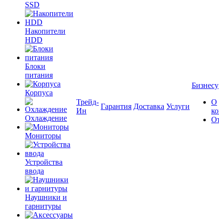
SSD
Накопители
HDD
Блоки
питания
Бизнесу
Корпуса
Трейд-
О
Гарантия
Доставка
Услуги
Ин
к
Охлаждение
О
Мониторы
Устройства
ввода
Наушники и
гарнитуры