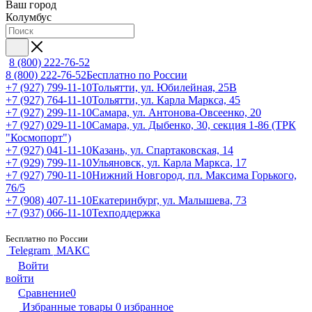
Ваш город
Колумбус
8 (800) 222-76-52
8 (800) 222-76-52
Бесплатно по России
+7 (927) 799-11-10
Тольятти, ул. Юбилейная, 25В
+7 (927) 764-11-10
Тольятти, ул. Карла Маркса, 45
+7 (927) 299-11-10
Самара, ул. Антонова-Овсеенко, 20
+7 (927) 029-11-10
Самара, ул. Дыбенко, 30, секция 1-86 (ТРК
"Космопорт")
+7 (927) 041-11-10
Казань, ул. Спартаковская, 14
+7 (929) 799-11-10
Ульяновск, ул. Карла Маркса, 17
+7 (927) 790-11-10
Нижний Новгород, пл. Максима Горького,
76/5
+7 (908) 407-11-10
Екатеринбург, ул. Малышева, 73
+7 (937) 066-11-10
Техподдержка
Бесплатно по России
Telegram
МАКС
Войти
войти
Сравнение
0
Избранные товары
0
избранное