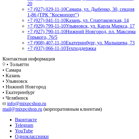
20
+7 (927) 029-11-10
Самара, ул. Дыбенко, 30, секция
1-86 (ТРК "Космопорт")
+7 (927) 041-11-10
Казань, ул. Спартаковская, 14
+7 (929) 799-11-10
Ульяновск, ул. Карла Маркса, 17
+7 (927) 790-11-10
Нижний Новгород, пл. Максима
Горького, 76/5
+7 (908) 407-11-10
Екатеринбург, ул. Малышева, 73
+7 (937) 066-11-10
Техподдержка
Контактная информация
• Тольятти
• Самара
• Казань
• Ульяновск
• Нижний Новгород
• Екатеринбург
• Челябинск
info@mixpcshop.ru
mail@mixpcshop.ru
(корпоративным клиентам)
Вконтакте
Telegram
YouTube
Одноклассники