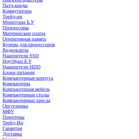
Патч-корды
Коммутаторы
Трейд-ин
Мониторы Б.У
Процессоры
Материнские платы
Оперативная память
Кулеры для процессоров
Видеокарты
Накопители SSD
Ноутбуки Б.У
Накопители HDD
Блоки питания
Компьютерные корпуса
Компьютеры
Компьютерная мебель
Компьютерные столы
Компьютерные кресла
Оргтехника
МФУ
Принтеры
Трейд-Ин
Гарантия
Доставка