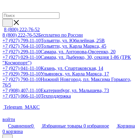
8 (800) 222-76-52
8 (800) 222-76-52
Бесплатно по России
+7 (927) 799-11-10
Тольятти, ул. Юбилейная, 25В
+7 (927) 764-11-10
Тольятти, ул. Карла Маркса, 45
+7 (927) 299-11-10
Самара, ул. Антонова-Овсеенко, 20
+7 (927) 029-11-10
Самара, ул. Дыбенко, 30, секция 1-86 (ТРК
"Космопорт")
+7 (927) 041-11-10
Казань, ул. Спартаковская, 14
+7 (929) 799-11-10
Ульяновск, ул. Карла Маркса, 17
+7 (927) 790-11-10
Нижний Новгород, пл. Максима Горького,
76/5
+7 (908) 407-11-10
Екатеринбург, ул. Малышева, 73
+7 (937) 066-11-10
Техподдержка
Telegram
МАКС
войти
Сравнение
0
Избранные товары
0
избранное
Корзина
0
корзина