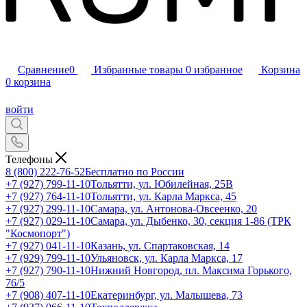
Сравнение
0
Избранные товары
0
избранное
Корзина
0
корзина
войти
Телефоны
8 (800) 222-76-52
Бесплатно по России
+7 (927) 799-11-10
Тольятти, ул. Юбилейная, 25В
+7 (927) 764-11-10
Тольятти, ул. Карла Маркса, 45
+7 (927) 299-11-10
Самара, ул. Антонова-Овсеенко, 20
+7 (927) 029-11-10
Самара, ул. Дыбенко, 30, секция 1-86 (ТРК
"Космопорт")
+7 (927) 041-11-10
Казань, ул. Спартаковская, 14
+7 (929) 799-11-10
Ульяновск, ул. Карла Маркса, 17
+7 (927) 790-11-10
Нижний Новгород, пл. Максима Горького,
76/5
+7 (908) 407-11-10
Екатеринбург, ул. Малышева, 73