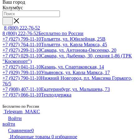
Ваш город
Колумбус
8 (800) 222-76-52
8 (800) 222-76-52
Бесплатно по России
+7 (927) 799-11-10
Тольятти, ул. Юбилейная, 25В
+7 (927) 764-11-10
Тольятти, ул. Карла Маркса, 45
+7 (927) 299-11-10
Самара, ул. Антонова-Овсеенко, 20
+7 (927) 029-11-10
Самара, ул. Дыбенко, 30, секция 1-86 (ТРК
"Космопорт")
+7 (927) 041-11-10
Казань, ул. Спартаковская, 14
+7 (929) 799-11-10
Ульяновск, ул. Карла Маркса, 17
+7 (927) 790-11-10
Нижний Новгород, пл. Максима Горького,
76/5
+7 (908) 407-11-10
Екатеринбург, ул. Малышева, 73
+7 (937) 066-11-10
Техподдержка
Бесплатно по России
Telegram
МАКС
Войти
войти
Сравнение
0
Избранные товары
0
избранное