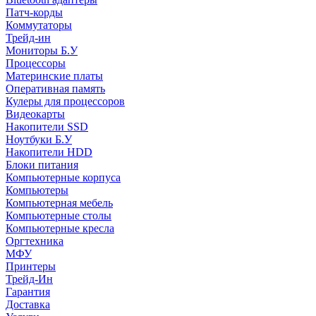
Патч-корды
Коммутаторы
Трейд-ин
Мониторы Б.У
Процессоры
Материнские платы
Оперативная память
Кулеры для процессоров
Видеокарты
Накопители SSD
Ноутбуки Б.У
Накопители HDD
Блоки питания
Компьютерные корпуса
Компьютеры
Компьютерная мебель
Компьютерные столы
Компьютерные кресла
Оргтехника
МФУ
Принтеры
Трейд-Ин
Гарантия
Доставка