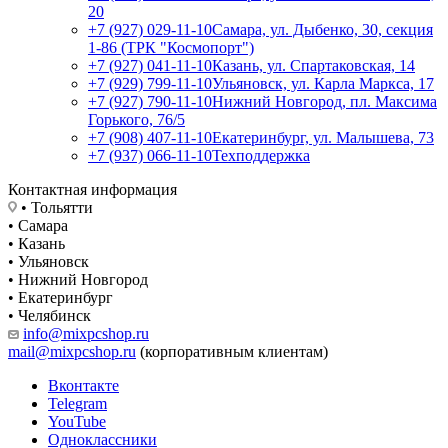
20
+7 (927) 029-11-10
Самара, ул. Дыбенко, 30, секция
1-86 (ТРК "Космопорт")
+7 (927) 041-11-10
Казань, ул. Спартаковская, 14
+7 (929) 799-11-10
Ульяновск, ул. Карла Маркса, 17
+7 (927) 790-11-10
Нижний Новгород, пл. Максима
Горького, 76/5
+7 (908) 407-11-10
Екатеринбург, ул. Малышева, 73
+7 (937) 066-11-10
Техподдержка
Контактная информация
• Тольятти
• Самара
• Казань
• Ульяновск
• Нижний Новгород
• Екатеринбург
• Челябинск
info@mixpcshop.ru
mail@mixpcshop.ru
(корпоративным клиентам)
Вконтакте
Telegram
YouTube
Одноклассники