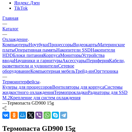
Яндекс.Дзен
TikTok
Главная
—
Каталог
—
Охлаждение
Компьютеры
Ноутбуки
Процессоры
Видеокарты
Материнские
платы
Оперативная память
Накопители SSD
Накопители
HDD
Блоки питания
Корпуса
Мониторы
Устройства
ввода
Наушники и гарнитуры
Аксессуары
Периферия
Кабели,
разветвители и удлинители
Сетевое
оборудование
Компьютерная мебель
Трейд-ин
Оргтехника
—
Термоинтерфейсы
Кулеры для процессоров
Вентиляторы для корпуса
Системы
жидкостного охлаждения
Термопрокладки
Радиаторы для SSD
M.2
Крепление для систем охлаждения
—
Термопаста GD900 15g
Термопаста GD900 15g