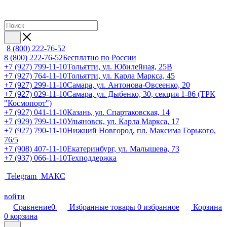
8 (800) 222-76-52
8 (800) 222-76-52
Бесплатно по России
+7 (927) 799-11-10
Тольятти, ул. Юбилейная, 25В
+7 (927) 764-11-10
Тольятти, ул. Карла Маркса, 45
+7 (927) 299-11-10
Самара, ул. Антонова-Овсеенко, 20
+7 (927) 029-11-10
Самара, ул. Дыбенко, 30, секция 1-86 (ТРК
"Космопорт")
+7 (927) 041-11-10
Казань, ул. Спартаковская, 14
+7 (929) 799-11-10
Ульяновск, ул. Карла Маркса, 17
+7 (927) 790-11-10
Нижний Новгород, пл. Максима Горького,
76/5
+7 (908) 407-11-10
Екатеринбург, ул. Малышева, 73
+7 (937) 066-11-10
Техподдержка
Telegram
МАКС
войти
Сравнение
0
Избранные товары
0
избранное
Корзина
0
корзина