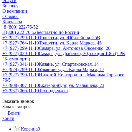
Услуги
Бизнесу
О компании
Отзывы
Контакты
8 (800) 222-76-52
8 (800) 222-76-52
Бесплатно по России
+7 (927) 799-11-10
Тольятти, ул. Юбилейная, 25В
+7 (927) 764-11-10
Тольятти, ул. Карла Маркса, 45
+7 (927) 299-11-10
Самара, ул. Антонова-Овсеенко, 20
+7 (927) 029-11-10
Самара, ул. Дыбенко, 30, секция 1-86 (ТРК
"Космопорт")
+7 (927) 041-11-10
Казань, ул. Спартаковская, 14
+7 (929) 799-11-10
Ульяновск, ул. Карла Маркса, 17
+7 (927) 790-11-10
Нижний Новгород, пл. Максима Горького,
76/5
+7 (908) 407-11-10
Екатеринбург, ул. Малышева, 73
+7 (937) 066-11-10
Техподдержка
Заказать звонок
Задать вопрос
Войти
войти
Корзина
0