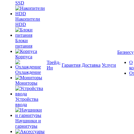
SSD
Накопители
HDD
Блоки
питания
Бизнесу
Корпуса
Трейд-
О
Гарантия
Доставка
Услуги
Ин
к
Охлаждение
О
Мониторы
Устройства
ввода
Наушники и
гарнитуры