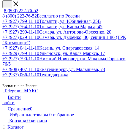
8 (800) 222-76-52
8 (800) 222-76-52
Бесплатно по России
+7 (927) 799-11-10
Тольятти, ул. Юбилейная, 25В
+7 (927) 764-11-10
Тольятти, ул. Карла Маркса, 45
+7 (927) 299-11-10
Самара, ул. Антонова-Овсеенко, 20
+7 (927) 029-11-10
Самара, ул. Дыбенко, 30, секция 1-86 (ТРК
"Космопорт")
+7 (927) 041-11-10
Казань, ул. Спартаковская, 14
+7 (929) 799-11-10
Ульяновск, ул. Карла Маркса, 17
+7 (927) 790-11-10
Нижний Новгород, пл. Максима Горького,
76/5
+7 (908) 407-11-10
Екатеринбург, ул. Малышева, 73
+7 (937) 066-11-10
Техподдержка
Бесплатно по России
Telegram
МАКС
Войти
войти
Сравнение
0
Избранные товары
0
избранное
Корзина
0
корзина
Каталог