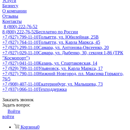
Услуги
Бизнесу
О компании
Отзывы
Контакты
8 (800) 222-76-52
8 (800) 222-76-52
Бесплатно по России
+7 (927) 799-11-10
Тольятти, ул. Юбилейная, 25В
+7 (927) 764-11-10
Тольятти, ул. Карла Маркса, 45
+7 (927) 299-11-10
Самара, ул. Антонова-Овсеенко, 20
+7 (927) 029-11-10
Самара, ул. Дыбенко, 30, секция 1-86 (ТРК
"Космопорт")
+7 (927) 041-11-10
Казань, ул. Спартаковская, 14
+7 (929) 799-11-10
Ульяновск, ул. Карла Маркса, 17
+7 (927) 790-11-10
Нижний Новгород, пл. Максима Горького,
76/5
+7 (908) 407-11-10
Екатеринбург, ул. Малышева, 73
+7 (937) 066-11-10
Техподдержка
Заказать звонок
Задать вопрос
Войти
войти
Корзина
0