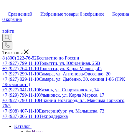
Сравнение
0
Избранные товары
0
избранное
Корзина
0
корзина
войти
Телефоны
8 (800) 222-76-52
Бесплатно по России
+7 (927) 799-11-10
Тольятти, ул. Юбилейная, 25В
+7 (927) 764-11-10
Тольятти, ул. Карла Маркса, 45
+7 (927) 299-11-10
Самара, ул. Антонова-Овсеенко, 20
+7 (927) 029-11-10
Самара, ул. Дыбенко, 30, секция 1-86 (ТРК
"Космопорт")
+7 (927) 041-11-10
Казань, ул. Спартаковская, 14
+7 (929) 799-11-10
Ульяновск, ул. Карла Маркса, 17
+7 (927) 790-11-10
Нижний Новгород, пл. Максима Горького,
76/5
+7 (908) 407-11-10
Екатеринбург, ул. Малышева, 73
+7 (937) 066-11-10
Техподдержка
Каталог
Назад