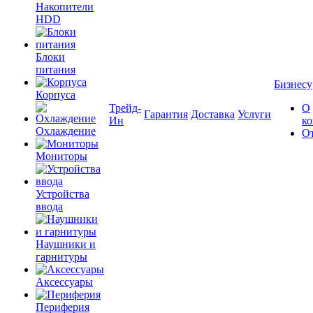
Накопители
HDD
Блоки
питания
Бизнесу
Корпуса
Трейд-
О
Гарантия
Доставка
Услуги
Ин
к
Охлаждение
О
Мониторы
Устройства
ввода
Наушники и
гарнитуры
Аксессуары
Периферия