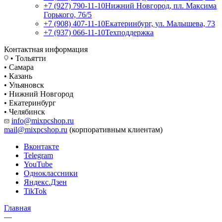
+7 (927) 790-11-10
Нижний Новгород, пл. Максима
Горького, 76/5
+7 (908) 407-11-10
Екатеринбург, ул. Малышева, 73
+7 (937) 066-11-10
Техподдержка
Контактная информация
• Тольятти
• Самара
• Казань
• Ульяновск
• Нижний Новгород
• Екатеринбург
• Челябинск
info@mixpcshop.ru
mail@mixpcshop.ru
(корпоративным клиентам)
Вконтакте
Telegram
YouTube
Одноклассники
Яндекс.Дзен
TikTok
Главная
—