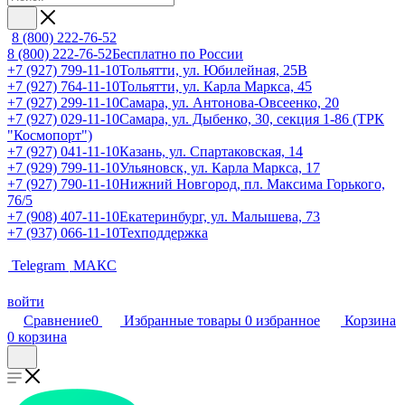
8 (800) 222-76-52
8 (800) 222-76-52
Бесплатно по России
+7 (927) 799-11-10
Тольятти, ул. Юбилейная, 25В
+7 (927) 764-11-10
Тольятти, ул. Карла Маркса, 45
+7 (927) 299-11-10
Самара, ул. Антонова-Овсеенко, 20
+7 (927) 029-11-10
Самара, ул. Дыбенко, 30, секция 1-86 (ТРК
"Космопорт")
+7 (927) 041-11-10
Казань, ул. Спартаковская, 14
+7 (929) 799-11-10
Ульяновск, ул. Карла Маркса, 17
+7 (927) 790-11-10
Нижний Новгород, пл. Максима Горького,
76/5
+7 (908) 407-11-10
Екатеринбург, ул. Малышева, 73
+7 (937) 066-11-10
Техподдержка
Telegram
МАКС
войти
Сравнение
0
Избранные товары
0
избранное
Корзина
0
корзина