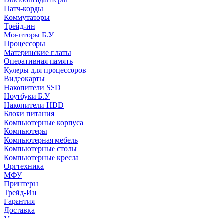
Патч-корды
Коммутаторы
Трейд-ин
Мониторы Б.У
Процессоры
Материнские платы
Оперативная память
Кулеры для процессоров
Видеокарты
Накопители SSD
Ноутбуки Б.У
Накопители HDD
Блоки питания
Компьютерные корпуса
Компьютеры
Компьютерная мебель
Компьютерные столы
Компьютерные кресла
Оргтехника
МФУ
Принтеры
Трейд-Ин
Гарантия
Доставка