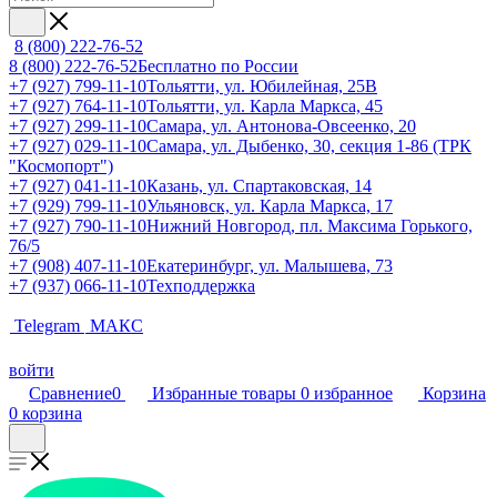
8 (800) 222-76-52
8 (800) 222-76-52
Бесплатно по России
+7 (927) 799-11-10
Тольятти, ул. Юбилейная, 25В
+7 (927) 764-11-10
Тольятти, ул. Карла Маркса, 45
+7 (927) 299-11-10
Самара, ул. Антонова-Овсеенко, 20
+7 (927) 029-11-10
Самара, ул. Дыбенко, 30, секция 1-86 (ТРК
"Космопорт")
+7 (927) 041-11-10
Казань, ул. Спартаковская, 14
+7 (929) 799-11-10
Ульяновск, ул. Карла Маркса, 17
+7 (927) 790-11-10
Нижний Новгород, пл. Максима Горького,
76/5
+7 (908) 407-11-10
Екатеринбург, ул. Малышева, 73
+7 (937) 066-11-10
Техподдержка
Telegram
МАКС
войти
Сравнение
0
Избранные товары
0
избранное
Корзина
0
корзина