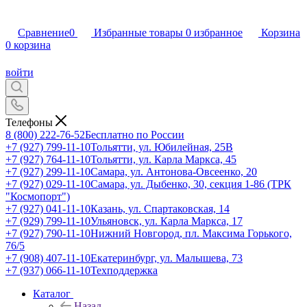
Сравнение
0
Избранные товары
0
избранное
Корзина
0
корзина
войти
Телефоны
8 (800) 222-76-52
Бесплатно по России
+7 (927) 799-11-10
Тольятти, ул. Юбилейная, 25В
+7 (927) 764-11-10
Тольятти, ул. Карла Маркса, 45
+7 (927) 299-11-10
Самара, ул. Антонова-Овсеенко, 20
+7 (927) 029-11-10
Самара, ул. Дыбенко, 30, секция 1-86 (ТРК
"Космопорт")
+7 (927) 041-11-10
Казань, ул. Спартаковская, 14
+7 (929) 799-11-10
Ульяновск, ул. Карла Маркса, 17
+7 (927) 790-11-10
Нижний Новгород, пл. Максима Горького,
76/5
+7 (908) 407-11-10
Екатеринбург, ул. Малышева, 73
+7 (937) 066-11-10
Техподдержка
Каталог
Назад