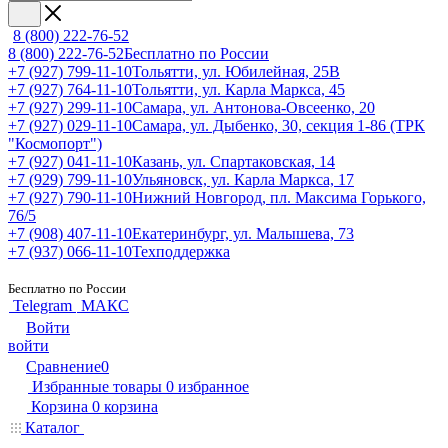
8 (800) 222-76-52
8 (800) 222-76-52
Бесплатно по России
+7 (927) 799-11-10
Тольятти, ул. Юбилейная, 25В
+7 (927) 764-11-10
Тольятти, ул. Карла Маркса, 45
+7 (927) 299-11-10
Самара, ул. Антонова-Овсеенко, 20
+7 (927) 029-11-10
Самара, ул. Дыбенко, 30, секция 1-86 (ТРК
"Космопорт")
+7 (927) 041-11-10
Казань, ул. Спартаковская, 14
+7 (929) 799-11-10
Ульяновск, ул. Карла Маркса, 17
+7 (927) 790-11-10
Нижний Новгород, пл. Максима Горького,
76/5
+7 (908) 407-11-10
Екатеринбург, ул. Малышева, 73
+7 (937) 066-11-10
Техподдержка
Бесплатно по России
Telegram
МАКС
Войти
войти
Сравнение
0
Избранные товары
0
избранное
Корзина
0
корзина
Каталог