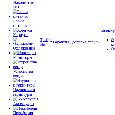
Накопители
HDD
Блоки
питания
Бизнесу
Корпуса
Трейд-
О
Гарантия
Доставка
Услуги
Ин
к
Охлаждение
О
Мониторы
Устройства
ввода
Наушники и
гарнитуры
Аксессуары
Периферия