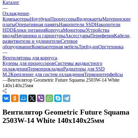
Каталог
—
Охлаждение
Компьютеры
Ноутбуки
Процессоры
Видеокарты
Материнские
платы
Оперативная память
Накопители SSD
Накопители
HDD
Блоки питания
Корпуса
Мониторы
Устройства
ввода
Наушники и гарнитуры
Аксессуары
Периферия
Кабели,
разветвители и удлинители
Сетевое
оборудование
Компьютерная мебель
Трейд-ин
Оргтехника
—
Вентиляторы для корпуса
Кулеры для процессоров
Системы жидкостного
охлаждения
Термопрокладки
Радиаторы для SSD
M.2
Крепление для систем охлаждения
Термоинтерфейсы
—
Вентилятор Geometric Future Squama 2503W-14 White
140x140x25мм
Вентилятор Geometric Future Squama
2503W-14 White 140x140x25мм