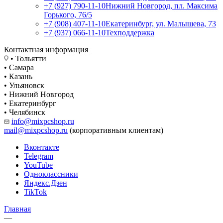
+7 (927) 790-11-10
Нижний Новгород, пл. Максима
Горького, 76/5
+7 (908) 407-11-10
Екатеринбург, ул. Малышева, 73
+7 (937) 066-11-10
Техподдержка
Контактная информация
• Тольятти
• Самара
• Казань
• Ульяновск
• Нижний Новгород
• Екатеринбург
• Челябинск
info@mixpcshop.ru
mail@mixpcshop.ru
(корпоративным клиентам)
Вконтакте
Telegram
YouTube
Одноклассники
Яндекс.Дзен
TikTok
Главная
—