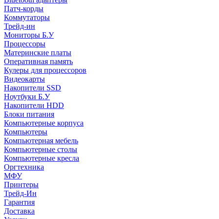
Патч-корды
Коммутаторы
Трейд-ин
Мониторы Б.У
Процессоры
Материнские платы
Оперативная память
Кулеры для процессоров
Видеокарты
Накопители SSD
Ноутбуки Б.У
Накопители HDD
Блоки питания
Компьютерные корпуса
Компьютеры
Компьютерная мебель
Компьютерные столы
Компьютерные кресла
Оргтехника
МФУ
Принтеры
Трейд-Ин
Гарантия
Доставка