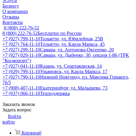
Услуги
Бизнесу
О компании
Отзывы
Контакты
8 (800) 222-76-52
8 (800) 222-76-52
Бесплатно по России
+7 (927) 799-11-10
Тольятти, ул. Юбилейная, 25В
+7 (927) 764-11-10
Тольятти, ул. Карла Маркса, 45
+7 (927) 299-11-10
Самара, ул. Антонова-Овсеенко, 20
+7 (927) 029-11-10
Самара, ул. Дыбенко, 30, секция 1-86 (ТРК
"Космопорт")
+7 (927) 041-11-10
Казань, ул. Спартаковская, 14
+7 (929) 799-11-10
Ульяновск, ул. Карла Маркса, 17
+7 (927) 790-11-10
Нижний Новгород, пл. Максима Горького,
76/5
+7 (908) 407-11-10
Екатеринбург, ул. Малышева, 73
+7 (937) 066-11-10
Техподдержка
Заказать звонок
Задать вопрос
Войти
войти
Корзина
0