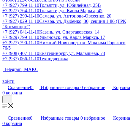
+7 (927) 799-11-10
Тольятти, ул. Юбилейная, 25В
+7 (927) 764-11-10
Тольятти, ул. Карла Маркса, 45
+7 (927) 299-11-10
Самара, ул. Антонова-Овсеенко, 20
+7 (927) 029-11-10
Самара, ул. Дыбенко, 30, секция 1-86 (ТРК
"Космопорт")
+7 (927) 041-11-10
Казань, ул. Спартаковская, 14
+7 (929) 799-11-10
Ульяновск, ул. Карла Маркса, 17
+7 (927) 790-11-10
Нижний Новгород, пл. Максима Горького,
76/5
+7 (908) 407-11-10
Екатеринбург, ул. Малышева, 73
+7 (937) 066-11-10
Техподдержка
Telegram
МАКС
войти
Сравнение
0
Избранные товары
0
избранное
Корзина
0
корзина
Сравнение
0
Избранные товары
0
избранное
Корзина
0
корзина