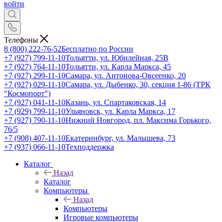
войти
Телефоны
8 (800) 222-76-52
Бесплатно по России
+7 (927) 799-11-10
Тольятти, ул. Юбилейная, 25В
+7 (927) 764-11-10
Тольятти, ул. Карла Маркса, 45
+7 (927) 299-11-10
Самара, ул. Антонова-Овсеенко, 20
+7 (927) 029-11-10
Самара, ул. Дыбенко, 30, секция 1-86 (ТРК
"Космопорт")
+7 (927) 041-11-10
Казань, ул. Спартаковская, 14
+7 (929) 799-11-10
Ульяновск, ул. Карла Маркса, 17
+7 (927) 790-11-10
Нижний Новгород, пл. Максима Горького,
76/5
+7 (908) 407-11-10
Екатеринбург, ул. Малышева, 73
+7 (937) 066-11-10
Техподдержка
Каталог
Назад
Каталог
Компьютеры
Назад
Компьютеры
Игровые компьютеры