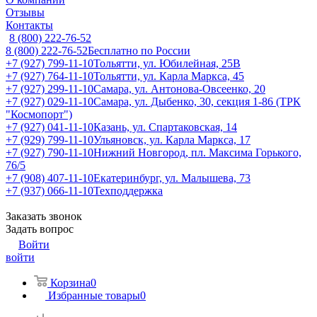
Отзывы
Контакты
8 (800) 222-76-52
8 (800) 222-76-52
Бесплатно по России
+7 (927) 799-11-10
Тольятти, ул. Юбилейная, 25В
+7 (927) 764-11-10
Тольятти, ул. Карла Маркса, 45
+7 (927) 299-11-10
Самара, ул. Антонова-Овсеенко, 20
+7 (927) 029-11-10
Самара, ул. Дыбенко, 30, секция 1-86 (ТРК
"Космопорт")
+7 (927) 041-11-10
Казань, ул. Спартаковская, 14
+7 (929) 799-11-10
Ульяновск, ул. Карла Маркса, 17
+7 (927) 790-11-10
Нижний Новгород, пл. Максима Горького,
76/5
+7 (908) 407-11-10
Екатеринбург, ул. Малышева, 73
+7 (937) 066-11-10
Техподдержка
Заказать звонок
Задать вопрос
Войти
войти
Корзина
0
Избранные товары
0