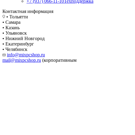
+7 (937) 066-11-10
Техподдержка
Контактная информация
• Тольятти
• Самара
• Казань
• Ульяновск
• Нижний Новгород
• Екатеринбург
• Челябинск
info@mixpcshop.ru
mail@mixpcshop.ru
(корпоративным