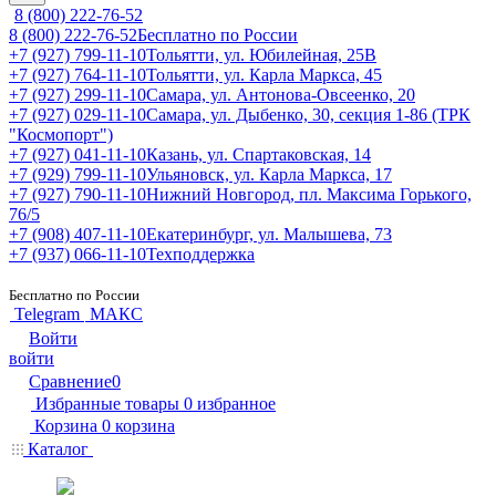
8 (800) 222-76-52
8 (800) 222-76-52
Бесплатно по России
+7 (927) 799-11-10
Тольятти, ул. Юбилейная, 25В
+7 (927) 764-11-10
Тольятти, ул. Карла Маркса, 45
+7 (927) 299-11-10
Самара, ул. Антонова-Овсеенко, 20
+7 (927) 029-11-10
Самара, ул. Дыбенко, 30, секция 1-86 (ТРК
"Космопорт")
+7 (927) 041-11-10
Казань, ул. Спартаковская, 14
+7 (929) 799-11-10
Ульяновск, ул. Карла Маркса, 17
+7 (927) 790-11-10
Нижний Новгород, пл. Максима Горького,
76/5
+7 (908) 407-11-10
Екатеринбург, ул. Малышева, 73
+7 (937) 066-11-10
Техподдержка
Бесплатно по России
Telegram
МАКС
Войти
войти
Сравнение
0
Избранные товары
0
избранное
Корзина
0
корзина
Каталог