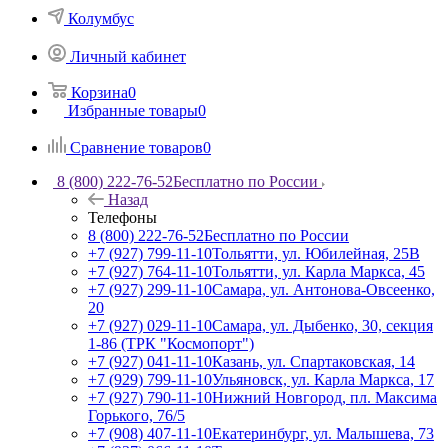
Колумбус
Личный кабинет
Корзина
0
Избранные товары
0
Сравнение товаров
0
8 (800) 222-76-52
Бесплатно по России
Назад
Телефоны
8 (800) 222-76-52
Бесплатно по России
+7 (927) 799-11-10
Тольятти, ул. Юбилейная, 25В
+7 (927) 764-11-10
Тольятти, ул. Карла Маркса, 45
+7 (927) 299-11-10
Самара, ул. Антонова-Овсеенко,
20
+7 (927) 029-11-10
Самара, ул. Дыбенко, 30, секция
1-86 (ТРК "Космопорт")
+7 (927) 041-11-10
Казань, ул. Спартаковская, 14
+7 (929) 799-11-10
Ульяновск, ул. Карла Маркса, 17
+7 (927) 790-11-10
Нижний Новгород, пл. Максима
Горького, 76/5
+7 (908) 407-11-10
Екатеринбург, ул. Малышева, 73