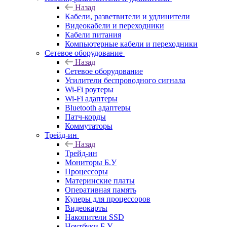
Назад
Кабели, разветвители и удлинители
Видеокабели и переходники
Кабели питания
Компьютерные кабели и переходники
Сетевое оборудование
Назад
Сетевое оборудование
Усилители беспроводного сигнала
Wi-Fi роутеры
Wi-Fi адаптеры
Bluetooth адаптеры
Патч-корды
Коммутаторы
Трейд-ин
Назад
Трейд-ин
Мониторы Б.У
Процессоры
Материнские платы
Оперативная память
Кулеры для процессоров
Видеокарты
Накопители SSD
Ноутбуки Б.У