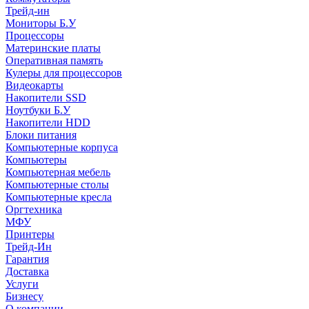
Трейд-ин
Мониторы Б.У
Процессоры
Материнские платы
Оперативная память
Кулеры для процессоров
Видеокарты
Накопители SSD
Ноутбуки Б.У
Накопители HDD
Блоки питания
Компьютерные корпуса
Компьютеры
Компьютерная мебель
Компьютерные столы
Компьютерные кресла
Оргтехника
МФУ
Принтеры
Трейд-Ин
Гарантия
Доставка
Услуги
Бизнесу
О компании