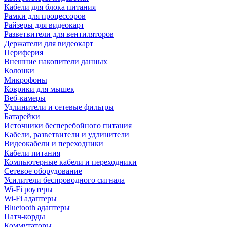
Кабели для блока питания
Рамки для процессоров
Райзеры для видеокарт
Разветвители для вентиляторов
Держатели для видеокарт
Периферия
Внешние накопители данных
Колонки
Микрофоны
Коврики для мышек
Веб-камеры
Удлинители и сетевые фильтры
Батарейки
Источники бесперебойного питания
Кабели, разветвители и удлинители
Видеокабели и переходники
Кабели питания
Компьютерные кабели и переходники
Сетевое оборудование
Усилители беспроводного сигнала
Wi-Fi роутеры
Wi-Fi адаптеры
Bluetooth адаптеры
Патч-корды
Коммутаторы