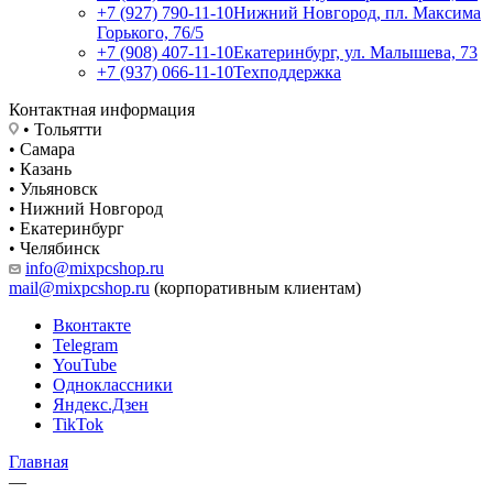
+7 (927) 790-11-10
Нижний Новгород, пл. Максима
Горького, 76/5
+7 (908) 407-11-10
Екатеринбург, ул. Малышева, 73
+7 (937) 066-11-10
Техподдержка
Контактная информация
• Тольятти
• Самара
• Казань
• Ульяновск
• Нижний Новгород
• Екатеринбург
• Челябинск
info@mixpcshop.ru
mail@mixpcshop.ru
(корпоративным клиентам)
Вконтакте
Telegram
YouTube
Одноклассники
Яндекс.Дзен
TikTok
Главная
—