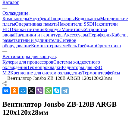
Каталог
—
Охлаждение
Компьютеры
Ноутбуки
Процессоры
Видеокарты
Материнские
платы
Оперативная память
Накопители SSD
Накопители
HDD
Блоки питания
Корпуса
Мониторы
Устройства
ввода
Наушники и гарнитуры
Аксессуары
Периферия
Кабели,
разветвители и удлинители
Сетевое
оборудование
Компьютерная мебель
Трейд-ин
Оргтехника
—
Вентиляторы для корпуса
Кулеры для процессоров
Системы жидкостного
охлаждения
Термопрокладки
Радиаторы для SSD
M.2
Крепление для систем охлаждения
Термоинтерфейсы
—
Вентилятор Jonsbo ZB-120B ARGB 120x120x28мм
Вентилятор Jonsbo ZB-120B ARGB
120x120x28мм