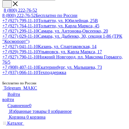
8 (800) 222-76-52
8 (800) 222-76-52
Бесплатно по России
+7 (927) 799-11-10
Тольятти, ул. Юбилейная, 25В
+7 (927) 764-11-10
Тольятти, ул. Карла Маркса, 45
+7 (927) 299-11-10
Самара, ул. Антонова-Овсеенко, 20
+7 (927) 029-11-10
Самара, ул. Дыбенко, 30, секция 1-86 (ТРК
"Космопорт")
+7 (927) 041-11-10
Казань, ул. Спартаковская, 14
+7 (929) 799-11-10
Ульяновск, ул. Карла Маркса, 17
+7 (927) 790-11-10
Нижний Новгород, пл. Максима Горького,
76/5
+7 (908) 407-11-10
Екатеринбург, ул. Малышева, 73
+7 (937) 066-11-10
Техподдержка
Бесплатно по России
Telegram
МАКС
Войти
войти
Сравнение
0
Избранные товары
0
избранное
Корзина
0
корзина
Каталог