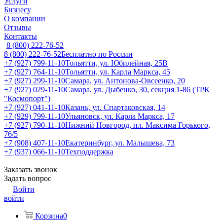
Услуги
Бизнесу
О компании
Отзывы
Контакты
8 (800) 222-76-52
8 (800) 222-76-52
Бесплатно по России
+7 (927) 799-11-10
Тольятти, ул. Юбилейная, 25В
+7 (927) 764-11-10
Тольятти, ул. Карла Маркса, 45
+7 (927) 299-11-10
Самара, ул. Антонова-Овсеенко, 20
+7 (927) 029-11-10
Самара, ул. Дыбенко, 30, секция 1-86 (ТРК
"Космопорт")
+7 (927) 041-11-10
Казань, ул. Спартаковская, 14
+7 (929) 799-11-10
Ульяновск, ул. Карла Маркса, 17
+7 (927) 790-11-10
Нижний Новгород, пл. Максима Горького,
76/5
+7 (908) 407-11-10
Екатеринбург, ул. Малышева, 73
+7 (937) 066-11-10
Техподдержка
Заказать звонок
Задать вопрос
Войти
войти
Корзина
0