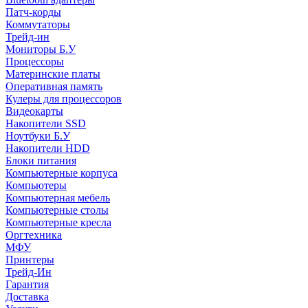
Патч-корды
Коммутаторы
Трейд-ин
Мониторы Б.У
Процессоры
Материнские платы
Оперативная память
Кулеры для процессоров
Видеокарты
Накопители SSD
Ноутбуки Б.У
Накопители HDD
Блоки питания
Компьютерные корпуса
Компьютеры
Компьютерная мебель
Компьютерные столы
Компьютерные кресла
Оргтехника
МФУ
Принтеры
Трейд-Ин
Гарантия
Доставка