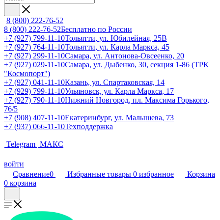
8 (800) 222-76-52
8 (800) 222-76-52
Бесплатно по России
+7 (927) 799-11-10
Тольятти, ул. Юбилейная, 25В
+7 (927) 764-11-10
Тольятти, ул. Карла Маркса, 45
+7 (927) 299-11-10
Самара, ул. Антонова-Овсеенко, 20
+7 (927) 029-11-10
Самара, ул. Дыбенко, 30, секция 1-86 (ТРК
"Космопорт")
+7 (927) 041-11-10
Казань, ул. Спартаковская, 14
+7 (929) 799-11-10
Ульяновск, ул. Карла Маркса, 17
+7 (927) 790-11-10
Нижний Новгород, пл. Максима Горького,
76/5
+7 (908) 407-11-10
Екатеринбург, ул. Малышева, 73
+7 (937) 066-11-10
Техподдержка
Telegram
МАКС
войти
Сравнение
0
Избранные товары
0
избранное
Корзина
0
корзина