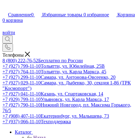
Сравнение
0
Избранные товары
0
избранное
Корзина
0
корзина
войти
Телефоны
8 (800) 222-76-52
Бесплатно по России
+7 (927) 799-11-10
Тольятти, ул. Юбилейная, 25В
+7 (927) 764-11-10
Тольятти, ул. Карла Маркса, 45
+7 (927) 299-11-10
Самара, ул. Антонова-Овсеенко, 20
+7 (927) 029-11-10
Самара, ул. Дыбенко, 30, секция 1-86 (ТРК
"Космопорт")
+7 (927) 041-11-10
Казань, ул. Спартаковская, 14
+7 (929) 799-11-10
Ульяновск, ул. Карла Маркса, 17
+7 (927) 790-11-10
Нижний Новгород, пл. Максима Горького,
76/5
+7 (908) 407-11-10
Екатеринбург, ул. Малышева, 73
+7 (937) 066-11-10
Техподдержка
Каталог
Назад