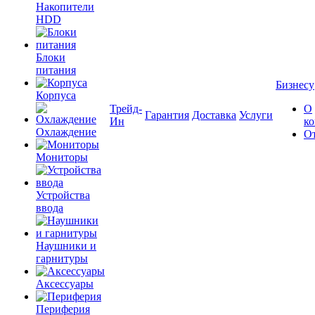
Накопители
HDD
Блоки
питания
Бизнесу
Корпуса
Трейд-
О
Гарантия
Доставка
Услуги
Ин
к
Охлаждение
О
Мониторы
Устройства
ввода
Наушники и
гарнитуры
Аксессуары
Периферия