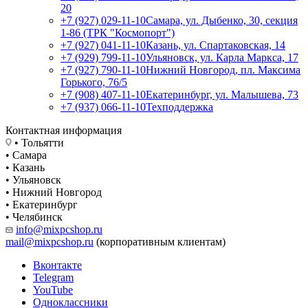
20
+7 (927) 029-11-10
Самара, ул. Дыбенко, 30, секция
1-86 (ТРК "Космопорт")
+7 (927) 041-11-10
Казань, ул. Спартаковская, 14
+7 (929) 799-11-10
Ульяновск, ул. Карла Маркса, 17
+7 (927) 790-11-10
Нижний Новгород, пл. Максима
Горького, 76/5
+7 (908) 407-11-10
Екатеринбург, ул. Малышева, 73
+7 (937) 066-11-10
Техподдержка
Контактная информация
• Тольятти
• Самара
• Казань
• Ульяновск
• Нижний Новгород
• Екатеринбург
• Челябинск
info@mixpcshop.ru
mail@mixpcshop.ru
(корпоративным клиентам)
Вконтакте
Telegram
YouTube
Одноклассники