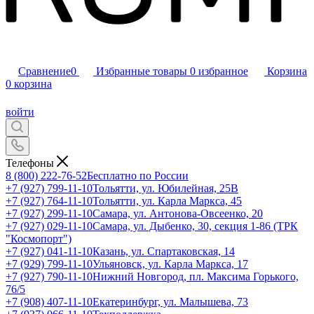
Сравнение
0
Избранные товары
0
избранное
Корзина
0
корзина
войти
Телефоны
8 (800) 222-76-52
Бесплатно по России
+7 (927) 799-11-10
Тольятти, ул. Юбилейная, 25В
+7 (927) 764-11-10
Тольятти, ул. Карла Маркса, 45
+7 (927) 299-11-10
Самара, ул. Антонова-Овсеенко, 20
+7 (927) 029-11-10
Самара, ул. Дыбенко, 30, секция 1-86 (ТРК
"Космопорт")
+7 (927) 041-11-10
Казань, ул. Спартаковская, 14
+7 (929) 799-11-10
Ульяновск, ул. Карла Маркса, 17
+7 (927) 790-11-10
Нижний Новгород, пл. Максима Горького,
76/5
+7 (908) 407-11-10
Екатеринбург, ул. Малышева, 73