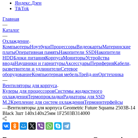
Яндекс.Дзен
TikTok
Главная
—
Каталог
—
Охлаждение
Компьютеры
Ноутбуки
Процессоры
Видеокарты
Материнские
платы
Оперативная память
Накопители SSD
Накопители
HDD
Блоки питания
Корпуса
Мониторы
Устройства
ввода
Наушники и гарнитуры
Аксессуары
Периферия
Кабели,
разветвители и удлинители
Сетевое
оборудование
Компьютерная мебель
Трейд-ин
Оргтехника
—
Вентиляторы для корпуса
Кулеры для процессоров
Системы жидкостного
охлаждения
Термопрокладки
Радиаторы для SSD
M.2
Крепление для систем охлаждения
Термоинтерфейсы
—
Вентиляторы для корпуса Geometric Future Squama 2503B-14
Black 3шт 140х140x25мм 1F2503B314000