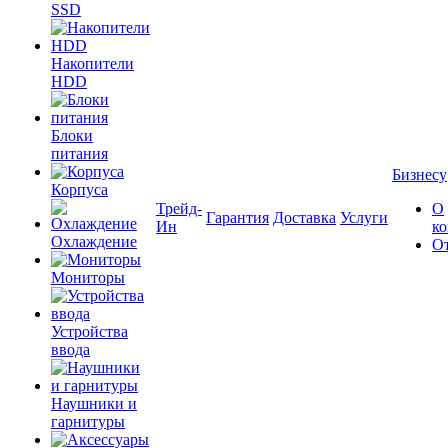
SSD
Накопители
HDD
Блоки
питания
Бизнесу
Корпуса
Трейд-
О
Гарантия
Доставка
Услуги
Ин
к
Охлаждение
О
Мониторы
Устройства
ввода
Наушники и
гарнитуры