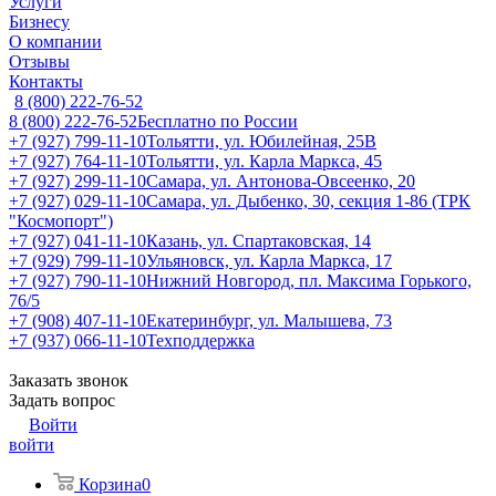
Услуги
Бизнесу
О компании
Отзывы
Контакты
8 (800) 222-76-52
8 (800) 222-76-52
Бесплатно по России
+7 (927) 799-11-10
Тольятти, ул. Юбилейная, 25В
+7 (927) 764-11-10
Тольятти, ул. Карла Маркса, 45
+7 (927) 299-11-10
Самара, ул. Антонова-Овсеенко, 20
+7 (927) 029-11-10
Самара, ул. Дыбенко, 30, секция 1-86 (ТРК
"Космопорт")
+7 (927) 041-11-10
Казань, ул. Спартаковская, 14
+7 (929) 799-11-10
Ульяновск, ул. Карла Маркса, 17
+7 (927) 790-11-10
Нижний Новгород, пл. Максима Горького,
76/5
+7 (908) 407-11-10
Екатеринбург, ул. Малышева, 73
+7 (937) 066-11-10
Техподдержка
Заказать звонок
Задать вопрос
Войти
войти
Корзина
0