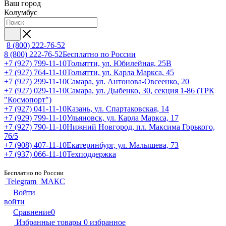
Ваш город
Колумбус
8 (800) 222-76-52
8 (800) 222-76-52
Бесплатно по России
+7 (927) 799-11-10
Тольятти, ул. Юбилейная, 25В
+7 (927) 764-11-10
Тольятти, ул. Карла Маркса, 45
+7 (927) 299-11-10
Самара, ул. Антонова-Овсеенко, 20
+7 (927) 029-11-10
Самара, ул. Дыбенко, 30, секция 1-86 (ТРК
"Космопорт")
+7 (927) 041-11-10
Казань, ул. Спартаковская, 14
+7 (929) 799-11-10
Ульяновск, ул. Карла Маркса, 17
+7 (927) 790-11-10
Нижний Новгород, пл. Максима Горького,
76/5
+7 (908) 407-11-10
Екатеринбург, ул. Малышева, 73
+7 (937) 066-11-10
Техподдержка
Бесплатно по России
Telegram
МАКС
Войти
войти
Сравнение
0
Избранные товары
0
избранное