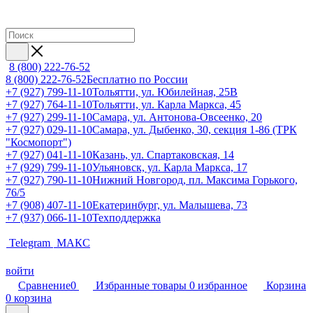
8 (800) 222-76-52
8 (800) 222-76-52
Бесплатно по России
+7 (927) 799-11-10
Тольятти, ул. Юбилейная, 25В
+7 (927) 764-11-10
Тольятти, ул. Карла Маркса, 45
+7 (927) 299-11-10
Самара, ул. Антонова-Овсеенко, 20
+7 (927) 029-11-10
Самара, ул. Дыбенко, 30, секция 1-86 (ТРК
"Космопорт")
+7 (927) 041-11-10
Казань, ул. Спартаковская, 14
+7 (929) 799-11-10
Ульяновск, ул. Карла Маркса, 17
+7 (927) 790-11-10
Нижний Новгород, пл. Максима Горького,
76/5
+7 (908) 407-11-10
Екатеринбург, ул. Малышева, 73
+7 (937) 066-11-10
Техподдержка
Telegram
МАКС
войти
Сравнение
0
Избранные товары
0
избранное
Корзина
0
корзина