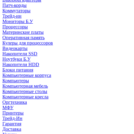
Патч-корды
Коммутаторы
Трейд-ин
Мониторы Б.У
Процессоры
Материнские платы
Оперативная память
Кулеры для процессоров
Видеокарты
Накопители SSD
Ноутбуки Б.У
Накопители HDD
Блоки питания
Компьютерные корпуса
Компьютеры
Компьютерная мебель
Компьютерные столы
Компьютерные кресла
Оргтехника
МФУ
Принтеры
Трейд-Ин
Гарантия
Доставка