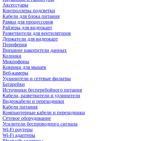
Аксессуары
Контроллеры подсветки
Кабели для блока питания
Рамки для процессоров
Райзеры для видеокарт
Разветвители для вентиляторов
Держатели для видеокарт
Периферия
Внешние накопители данных
Колонки
Микрофоны
Коврики для мышек
Веб-камеры
Удлинители и сетевые фильтры
Батарейки
Источники бесперебойного питания
Кабели, разветвители и удлинители
Видеокабели и переходники
Кабели питания
Компьютерные кабели и переходники
Сетевое оборудование
Усилители беспроводного сигнала
Wi-Fi роутеры
Wi-Fi адаптеры
Bluetooth адаптеры