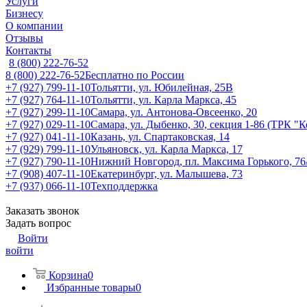
Услуги
Бизнесу
О компании
Отзывы
Контакты
8 (800) 222-76-52
8 (800) 222-76-52
Бесплатно по России
+7 (927) 799-11-10
Тольятти, ул. Юбилейная, 25В
+7 (927) 764-11-10
Тольятти, ул. Карла Маркса, 45
+7 (927) 299-11-10
Самара, ул. Антонова-Овсеенко, 20
+7 (927) 029-11-10
Самара, ул. Дыбенко, 30, секция 1-86 (ТРК "
+7 (927) 041-11-10
Казань, ул. Спартаковская, 14
+7 (929) 799-11-10
Ульяновск, ул. Карла Маркса, 17
+7 (927) 790-11-10
Нижний Новгород, пл. Максима Горького, 76
+7 (908) 407-11-10
Екатеринбург, ул. Малышева, 73
+7 (937) 066-11-10
Техподдержка
Заказать звонок
Задать вопрос
Войти
войти
Корзина
0
Избранные товары
0