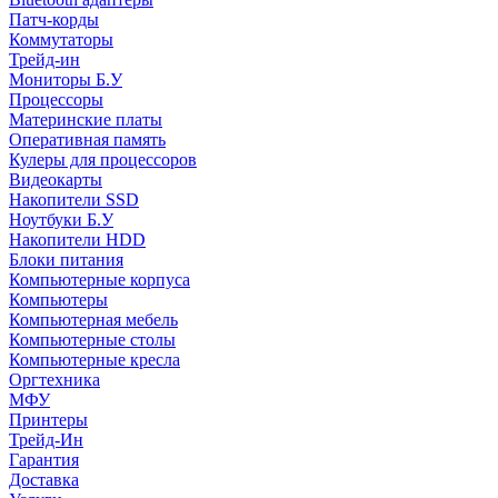
Патч-корды
Коммутаторы
Трейд-ин
Мониторы Б.У
Процессоры
Материнские платы
Оперативная память
Кулеры для процессоров
Видеокарты
Накопители SSD
Ноутбуки Б.У
Накопители HDD
Блоки питания
Компьютерные корпуса
Компьютеры
Компьютерная мебель
Компьютерные столы
Компьютерные кресла
Оргтехника
МФУ
Принтеры
Трейд-Ин
Гарантия
Доставка