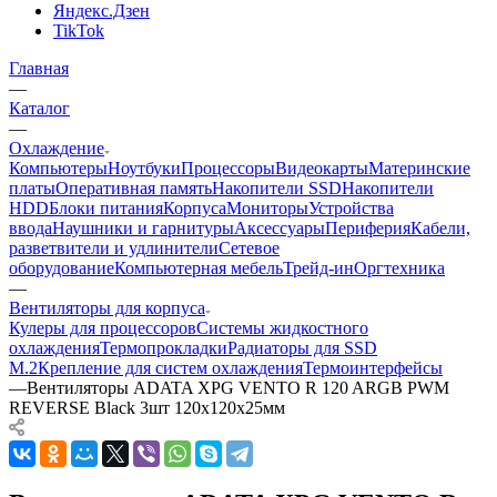
Яндекс.Дзен
TikTok
Главная
—
Каталог
—
Охлаждение
Компьютеры
Ноутбуки
Процессоры
Видеокарты
Материнские
платы
Оперативная память
Накопители SSD
Накопители
HDD
Блоки питания
Корпуса
Мониторы
Устройства
ввода
Наушники и гарнитуры
Аксессуары
Периферия
Кабели,
разветвители и удлинители
Сетевое
оборудование
Компьютерная мебель
Трейд-ин
Оргтехника
—
Вентиляторы для корпуса
Кулеры для процессоров
Системы жидкостного
охлаждения
Термопрокладки
Радиаторы для SSD
M.2
Крепление для систем охлаждения
Термоинтерфейсы
—
Вентиляторы ADATA XPG VENTO R 120 ARGB PWM
REVERSE Black 3шт 120х120x25мм