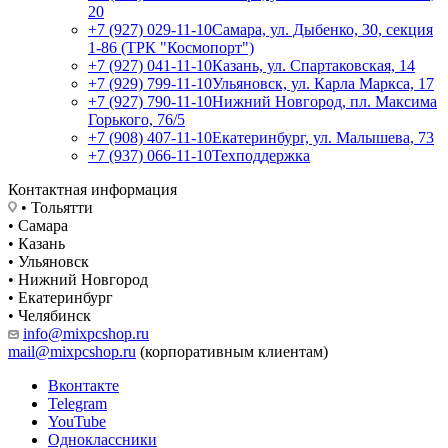
20
+7 (927) 029-11-10
Самара, ул. Дыбенко, 30, секция
1-86 (ТРК "Космопорт")
+7 (927) 041-11-10
Казань, ул. Спартаковская, 14
+7 (929) 799-11-10
Ульяновск, ул. Карла Маркса, 17
+7 (927) 790-11-10
Нижний Новгород, пл. Максима
Горького, 76/5
+7 (908) 407-11-10
Екатеринбург, ул. Малышева, 73
+7 (937) 066-11-10
Техподдержка
Контактная информация
• Тольятти
• Самара
• Казань
• Ульяновск
• Нижний Новгород
• Екатеринбург
• Челябинск
info@mixpcshop.ru
mail@mixpcshop.ru
(корпоративным клиентам)
Вконтакте
Telegram
YouTube
Одноклассники