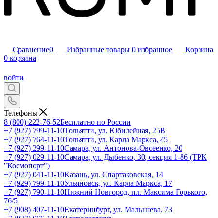
Сравнение
0
Избранные товары
0
избранное
Корзина
0
корзина
войти
Телефоны
8 (800) 222-76-52
Бесплатно по России
+7 (927) 799-11-10
Тольятти, ул. Юбилейная, 25В
+7 (927) 764-11-10
Тольятти, ул. Карла Маркса, 45
+7 (927) 299-11-10
Самара, ул. Антонова-Овсеенко, 20
+7 (927) 029-11-10
Самара, ул. Дыбенко, 30, секция 1-86 (ТРК
"Космопорт")
+7 (927) 041-11-10
Казань, ул. Спартаковская, 14
+7 (929) 799-11-10
Ульяновск, ул. Карла Маркса, 17
+7 (927) 790-11-10
Нижний Новгород, пл. Максима Горького,
76/5
+7 (908) 407-11-10
Екатеринбург, ул. Малышева, 73