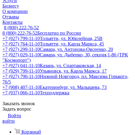
Услуги
Бизнесу
О компании
Отзывы
Контакты
8 (800) 222-76-52
8 (800) 222-76-52
Бесплатно по России
+7 (927) 799-11-10
Тольятти, ул. Юбилейная, 25В
+7 (927) 764-11-10
Тольятти, ул. Карла Маркса, 45
+7 (927) 299-11-10
Самара, ул. Антонова-Овсеенко, 20
+7 (927) 029-11-10
Самара, ул. Дыбенко, 30, секция 1-86 (ТРК
"Космопорт")
+7 (927) 041-11-10
Казань, ул. Спартаковская, 14
+7 (929) 799-11-10
Ульяновск, ул. Карла Маркса, 17
+7 (927) 790-11-10
Нижний Новгород, пл. Максима Горького,
76/5
+7 (908) 407-11-10
Екатеринбург, ул. Малышева, 73
+7 (937) 066-11-10
Техподдержка
Заказать звонок
Задать вопрос
Войти
войти
Корзина
0