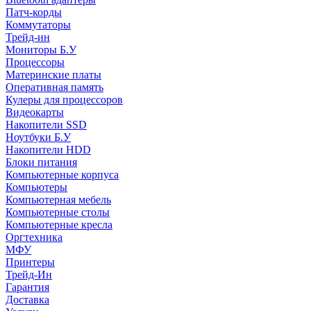
Патч-корды
Коммутаторы
Трейд-ин
Мониторы Б.У
Процессоры
Материнские платы
Оперативная память
Кулеры для процессоров
Видеокарты
Накопители SSD
Ноутбуки Б.У
Накопители HDD
Блоки питания
Компьютерные корпуса
Компьютеры
Компьютерная мебель
Компьютерные столы
Компьютерные кресла
Оргтехника
МФУ
Принтеры
Трейд-Ин
Гарантия
Доставка