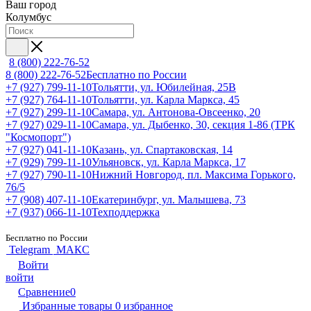
Ваш город
Колумбус
8 (800) 222-76-52
8 (800) 222-76-52
Бесплатно по России
+7 (927) 799-11-10
Тольятти, ул. Юбилейная, 25В
+7 (927) 764-11-10
Тольятти, ул. Карла Маркса, 45
+7 (927) 299-11-10
Самара, ул. Антонова-Овсеенко, 20
+7 (927) 029-11-10
Самара, ул. Дыбенко, 30, секция 1-86 (ТРК
"Космопорт")
+7 (927) 041-11-10
Казань, ул. Спартаковская, 14
+7 (929) 799-11-10
Ульяновск, ул. Карла Маркса, 17
+7 (927) 790-11-10
Нижний Новгород, пл. Максима Горького,
76/5
+7 (908) 407-11-10
Екатеринбург, ул. Малышева, 73
+7 (937) 066-11-10
Техподдержка
Бесплатно по России
Telegram
МАКС
Войти
войти
Сравнение
0
Избранные товары
0
избранное