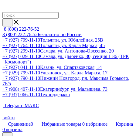
8 (800) 222-76-52
8 (800) 222-76-52
Бесплатно по России
+7 (927) 799-11-10
Тольятти, ул. Юбилейная, 25В
+7 (927) 764-11-10
Тольятти, ул. Карла Маркса, 45
+7 (927) 299-11-10
Самара, ул. Антонова-Овсеенко, 20
+7 (927) 029-11-10
Самара, ул. Дыбенко, 30, секция 1-86 (ТРК
"Космопорт")
+7 (927) 041-11-10
Казань, ул. Спартаковская, 14
+7 (929) 799-11-10
Ульяновск, ул. Карла Маркса, 17
+7 (927) 790-11-10
Нижний Новгород, пл. Максима Горького,
76/5
+7 (908) 407-11-10
Екатеринбург, ул. Малышева, 73
+7 (937) 066-11-10
Техподдержка
Telegram
МАКС
войти
Сравнение
0
Избранные товары
0
избранное
Корзина
0
корзина