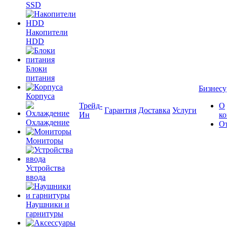
SSD
Накопители
HDD
Блоки
питания
Бизнесу
Корпуса
Трейд-
О
Гарантия
Доставка
Услуги
Ин
к
Охлаждение
О
Мониторы
Устройства
ввода
Наушники и
гарнитуры