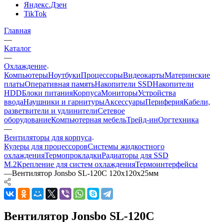
Яндекс.Дзен
TikTok
Главная
—
Каталог
—
Охлаждение
Компьютеры
Ноутбуки
Процессоры
Видеокарты
Материнские
платы
Оперативная память
Накопители SSD
Накопители
HDD
Блоки питания
Корпуса
Мониторы
Устройства
ввода
Наушники и гарнитуры
Аксессуары
Периферия
Кабели,
разветвители и удлинители
Сетевое
оборудование
Компьютерная мебель
Трейд-ин
Оргтехника
—
Вентиляторы для корпуса
Кулеры для процессоров
Системы жидкостного
охлаждения
Термопрокладки
Радиаторы для SSD
M.2
Крепление для систем охлаждения
Термоинтерфейсы
—
Вентилятор Jonsbo SL-120C 120x120x25мм
Вентилятор Jonsbo SL-120C