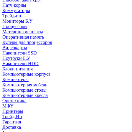
Патч-корды
Коммутаторы
Трейд-ин
Мониторы Б.У
Процессоры
Материнские платы
Оперативная память
Кулеры для процессоров
Видеокарты
Накопители SSD
Ноутбуки Б.У
Накопители HDD
Блоки питания
Компьютерные корпуса
Компьютеры
Компьютерная мебель
Компьютерные столы
Компьютерные кресла
Оргтехника
МФУ
Принтеры
Трейд-Ин
Гарантия
Доставка