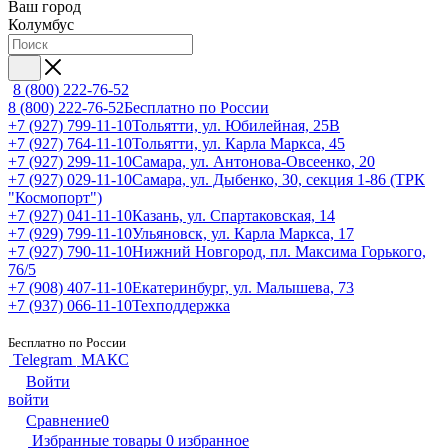
Ваш город
Колумбус
8 (800) 222-76-52
8 (800) 222-76-52
Бесплатно по России
+7 (927) 799-11-10
Тольятти, ул. Юбилейная, 25В
+7 (927) 764-11-10
Тольятти, ул. Карла Маркса, 45
+7 (927) 299-11-10
Самара, ул. Антонова-Овсеенко, 20
+7 (927) 029-11-10
Самара, ул. Дыбенко, 30, секция 1-86 (ТРК
"Космопорт")
+7 (927) 041-11-10
Казань, ул. Спартаковская, 14
+7 (929) 799-11-10
Ульяновск, ул. Карла Маркса, 17
+7 (927) 790-11-10
Нижний Новгород, пл. Максима Горького,
76/5
+7 (908) 407-11-10
Екатеринбург, ул. Малышева, 73
+7 (937) 066-11-10
Техподдержка
Бесплатно по России
Telegram
МАКС
Войти
войти
Сравнение
0
Избранные товары
0
избранное