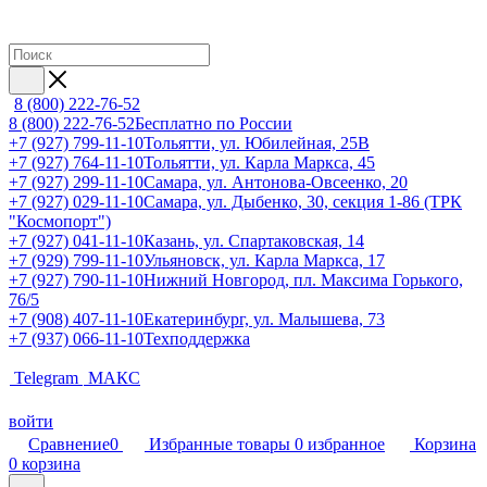
8 (800) 222-76-52
8 (800) 222-76-52
Бесплатно по России
+7 (927) 799-11-10
Тольятти, ул. Юбилейная, 25В
+7 (927) 764-11-10
Тольятти, ул. Карла Маркса, 45
+7 (927) 299-11-10
Самара, ул. Антонова-Овсеенко, 20
+7 (927) 029-11-10
Самара, ул. Дыбенко, 30, секция 1-86 (ТРК
"Космопорт")
+7 (927) 041-11-10
Казань, ул. Спартаковская, 14
+7 (929) 799-11-10
Ульяновск, ул. Карла Маркса, 17
+7 (927) 790-11-10
Нижний Новгород, пл. Максима Горького,
76/5
+7 (908) 407-11-10
Екатеринбург, ул. Малышева, 73
+7 (937) 066-11-10
Техподдержка
Telegram
МАКС
войти
Сравнение
0
Избранные товары
0
избранное
Корзина
0
корзина