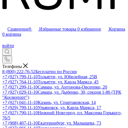
Сравнение
0
Избранные товары
0
избранное
Корзина
0
корзина
войти
Телефоны
8 (800) 222-76-52
Бесплатно по России
+7 (927) 799-11-10
Тольятти, ул. Юбилейная, 25В
+7 (927) 764-11-10
Тольятти, ул. Карла Маркса, 45
+7 (927) 299-11-10
Самара, ул. Антонова-Овсеенко, 20
+7 (927) 029-11-10
Самара, ул. Дыбенко, 30, секция 1-86 (ТРК
"Космопорт")
+7 (927) 041-11-10
Казань, ул. Спартаковская, 14
+7 (929) 799-11-10
Ульяновск, ул. Карла Маркса, 17
+7 (927) 790-11-10
Нижний Новгород, пл. Максима Горького,
76/5
+7 (908) 407-11-10
Екатеринбург, ул. Малышева, 73