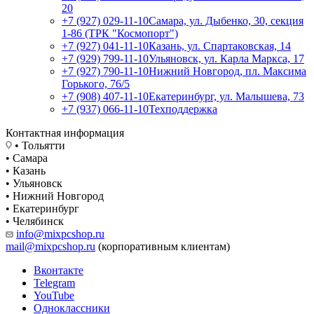
20
+7 (927) 029-11-10
Самара, ул. Дыбенко, 30, секция
1-86 (ТРК "Космопорт")
+7 (927) 041-11-10
Казань, ул. Спартаковская, 14
+7 (929) 799-11-10
Ульяновск, ул. Карла Маркса, 17
+7 (927) 790-11-10
Нижний Новгород, пл. Максима
Горького, 76/5
+7 (908) 407-11-10
Екатеринбург, ул. Малышева, 73
+7 (937) 066-11-10
Техподдержка
Контактная информация
• Тольятти
• Самара
• Казань
• Ульяновск
• Нижний Новгород
• Екатеринбург
• Челябинск
info@mixpcshop.ru
mail@mixpcshop.ru
(корпоративным клиентам)
Вконтакте
Telegram
YouTube
Одноклассники