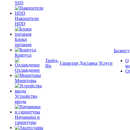
SSD
Накопители
HDD
Блоки
питания
Бизнесу
Корпуса
Трейд-
О
Гарантия
Доставка
Услуги
Ин
к
Охлаждение
О
Мониторы
Устройства
ввода
Наушники и
гарнитуры