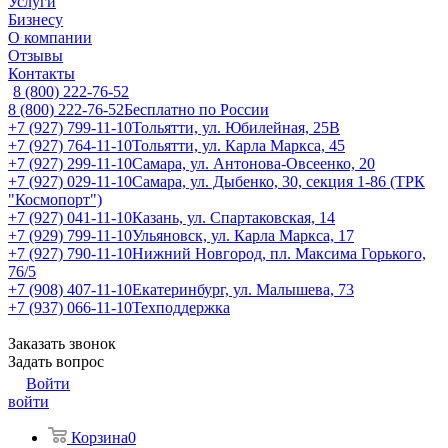
Услуги
Бизнесу
О компании
Отзывы
Контакты
8 (800) 222-76-52
8 (800) 222-76-52
Бесплатно по России
+7 (927) 799-11-10
Тольятти, ул. Юбилейная, 25В
+7 (927) 764-11-10
Тольятти, ул. Карла Маркса, 45
+7 (927) 299-11-10
Самара, ул. Антонова-Овсеенко, 20
+7 (927) 029-11-10
Самара, ул. Дыбенко, 30, секция 1-86 (ТРК
"Космопорт")
+7 (927) 041-11-10
Казань, ул. Спартаковская, 14
+7 (929) 799-11-10
Ульяновск, ул. Карла Маркса, 17
+7 (927) 790-11-10
Нижний Новгород, пл. Максима Горького,
76/5
+7 (908) 407-11-10
Екатеринбург, ул. Малышева, 73
+7 (937) 066-11-10
Техподдержка
Заказать звонок
Задать вопрос
Войти
войти
Корзина
0