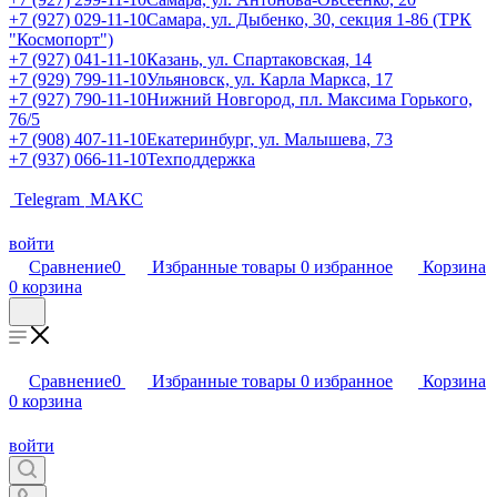
+7 (927) 029-11-10
Самара, ул. Дыбенко, 30, секция 1-86 (ТРК
"Космопорт")
+7 (927) 041-11-10
Казань, ул. Спартаковская, 14
+7 (929) 799-11-10
Ульяновск, ул. Карла Маркса, 17
+7 (927) 790-11-10
Нижний Новгород, пл. Максима Горького,
76/5
+7 (908) 407-11-10
Екатеринбург, ул. Малышева, 73
+7 (937) 066-11-10
Техподдержка
Telegram
МАКС
войти
Сравнение
0
Избранные товары
0
избранное
Корзина
0
корзина
Сравнение
0
Избранные товары
0
избранное
Корзина
0
корзина
войти