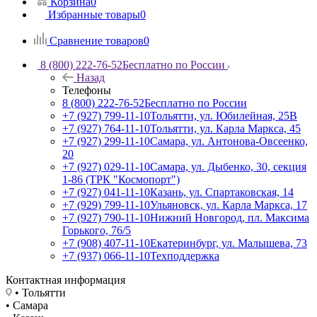
Корзина
0
Избранные товары
0
Сравнение товаров
0
8 (800) 222-76-52
Бесплатно по России
Назад
Телефоны
8 (800) 222-76-52
Бесплатно по России
+7 (927) 799-11-10
Тольятти, ул. Юбилейная, 25В
+7 (927) 764-11-10
Тольятти, ул. Карла Маркса, 45
+7 (927) 299-11-10
Самара, ул. Антонова-Овсеенко,
20
+7 (927) 029-11-10
Самара, ул. Дыбенко, 30, секция
1-86 (ТРК "Космопорт")
+7 (927) 041-11-10
Казань, ул. Спартаковская, 14
+7 (929) 799-11-10
Ульяновск, ул. Карла Маркса, 17
+7 (927) 790-11-10
Нижний Новгород, пл. Максима
Горького, 76/5
+7 (908) 407-11-10
Екатеринбург, ул. Малышева, 73
+7 (937) 066-11-10
Техподдержка
Контактная информация
• Тольятти
• Самара