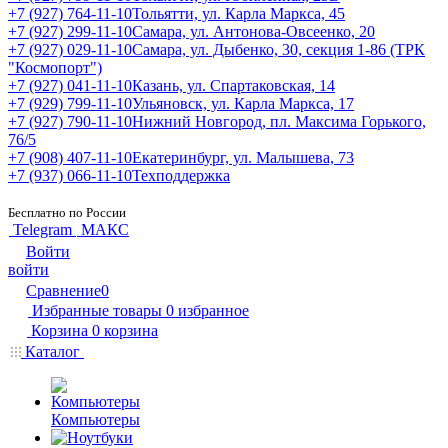
+7 (927) 764-11-10
Тольятти, ул. Карла Маркса, 45
+7 (927) 299-11-10
Самара, ул. Антонова-Овсеенко, 20
+7 (927) 029-11-10
Самара, ул. Дыбенко, 30, секция 1-86 (ТРК
"Космопорт")
+7 (927) 041-11-10
Казань, ул. Спартаковская, 14
+7 (929) 799-11-10
Ульяновск, ул. Карла Маркса, 17
+7 (927) 790-11-10
Нижний Новгород, пл. Максима Горького,
76/5
+7 (908) 407-11-10
Екатеринбург, ул. Малышева, 73
+7 (937) 066-11-10
Техподдержка
Бесплатно по России
Telegram
МАКС
Войти
войти
Сравнение
0
Избранные товары
0
избранное
Корзина
0
корзина
Каталог
Компьютеры