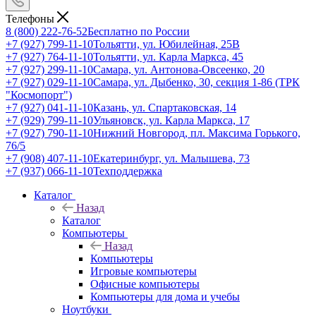
Телефоны
8 (800) 222-76-52
Бесплатно по России
+7 (927) 799-11-10
Тольятти, ул. Юбилейная, 25В
+7 (927) 764-11-10
Тольятти, ул. Карла Маркса, 45
+7 (927) 299-11-10
Самара, ул. Антонова-Овсеенко, 20
+7 (927) 029-11-10
Самара, ул. Дыбенко, 30, секция 1-86 (ТРК
"Космопорт")
+7 (927) 041-11-10
Казань, ул. Спартаковская, 14
+7 (929) 799-11-10
Ульяновск, ул. Карла Маркса, 17
+7 (927) 790-11-10
Нижний Новгород, пл. Максима Горького,
76/5
+7 (908) 407-11-10
Екатеринбург, ул. Малышева, 73
+7 (937) 066-11-10
Техподдержка
Каталог
Назад
Каталог
Компьютеры
Назад
Компьютеры
Игровые компьютеры
Офисные компьютеры
Компьютеры для дома и учебы
Ноутбуки