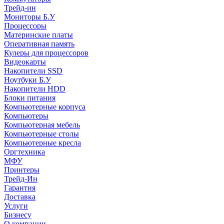
Трейд-ин
Мониторы Б.У
Процессоры
Материнские платы
Оперативная память
Кулеры для процессоров
Видеокарты
Накопители SSD
Ноутбуки Б.У
Накопители HDD
Блоки питания
Компьютерные корпуса
Компьютеры
Компьютерная мебель
Компьютерные столы
Компьютерные кресла
Оргтехника
МФУ
Принтеры
Трейд-Ин
Гарантия
Доставка
Услуги
Бизнесу
О компании