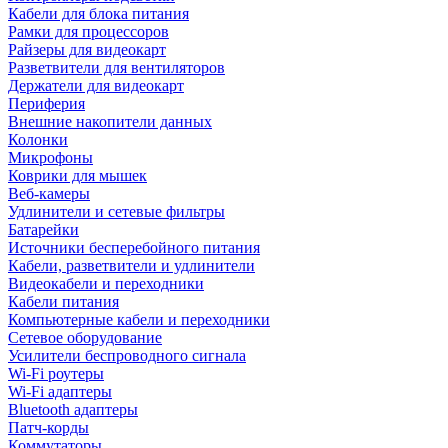
Кабели для блока питания
Рамки для процессоров
Райзеры для видеокарт
Разветвители для вентиляторов
Держатели для видеокарт
Периферия
Внешние накопители данных
Колонки
Микрофоны
Коврики для мышек
Веб-камеры
Удлинители и сетевые фильтры
Батарейки
Источники бесперебойного питания
Кабели, разветвители и удлинители
Видеокабели и переходники
Кабели питания
Компьютерные кабели и переходники
Сетевое оборудование
Усилители беспроводного сигнала
Wi-Fi роутеры
Wi-Fi адаптеры
Bluetooth адаптеры
Патч-корды
Коммутаторы