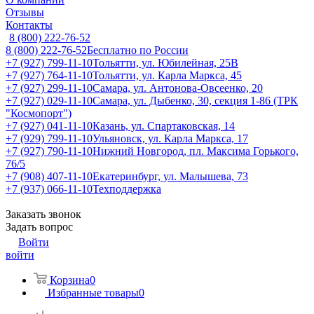
Отзывы
Контакты
8 (800) 222-76-52
8 (800) 222-76-52
Бесплатно по России
+7 (927) 799-11-10
Тольятти, ул. Юбилейная, 25В
+7 (927) 764-11-10
Тольятти, ул. Карла Маркса, 45
+7 (927) 299-11-10
Самара, ул. Антонова-Овсеенко, 20
+7 (927) 029-11-10
Самара, ул. Дыбенко, 30, секция 1-86 (ТРК
"Космопорт")
+7 (927) 041-11-10
Казань, ул. Спартаковская, 14
+7 (929) 799-11-10
Ульяновск, ул. Карла Маркса, 17
+7 (927) 790-11-10
Нижний Новгород, пл. Максима Горького,
76/5
+7 (908) 407-11-10
Екатеринбург, ул. Малышева, 73
+7 (937) 066-11-10
Техподдержка
Заказать звонок
Задать вопрос
Войти
войти
Корзина
0
Избранные товары
0