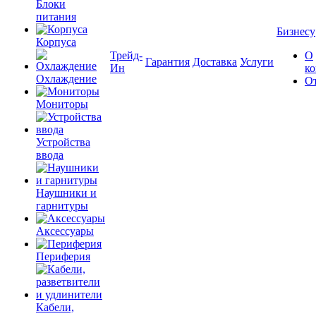
Блоки
питания
Бизнесу
Корпуса
Трейд-
О
Гарантия
Доставка
Услуги
Ин
к
Охлаждение
О
Мониторы
Устройства
ввода
Наушники и
гарнитуры
Аксессуары
Периферия
Кабели,