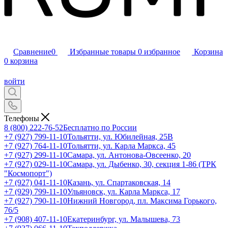
Сравнение
0
Избранные товары
0
избранное
Корзина
0
корзина
войти
Телефоны
8 (800) 222-76-52
Бесплатно по России
+7 (927) 799-11-10
Тольятти, ул. Юбилейная, 25В
+7 (927) 764-11-10
Тольятти, ул. Карла Маркса, 45
+7 (927) 299-11-10
Самара, ул. Антонова-Овсеенко, 20
+7 (927) 029-11-10
Самара, ул. Дыбенко, 30, секция 1-86 (ТРК
"Космопорт")
+7 (927) 041-11-10
Казань, ул. Спартаковская, 14
+7 (929) 799-11-10
Ульяновск, ул. Карла Маркса, 17
+7 (927) 790-11-10
Нижний Новгород, пл. Максима Горького,
76/5
+7 (908) 407-11-10
Екатеринбург, ул. Малышева, 73