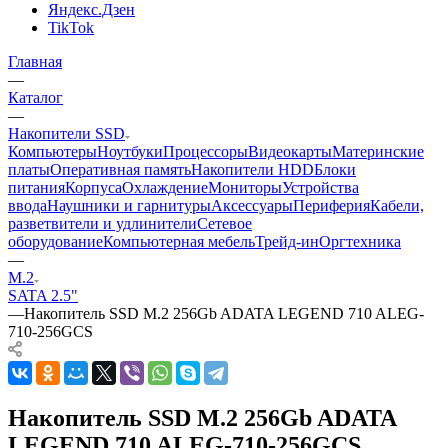
Яндекс.Дзен
TikTok
Главная
—
Каталог
—
Накопители SSD
Компьютеры
Ноутбуки
Процессоры
Видеокарты
Материнские
платы
Оперативная память
Накопители HDD
Блоки
питания
Корпуса
Охлаждение
Мониторы
Устройства
ввода
Наушники и гарнитуры
Аксессуары
Периферия
Кабели,
разветвители и удлинители
Сетевое
оборудование
Компьютерная мебель
Трейд-ин
Оргтехника
—
M.2
SATA 2.5"
—
Накопитель SSD M.2 256Gb ADATA LEGEND 710 ALEG-
710-256GCS
Накопитель SSD M.2 256Gb ADATA
LEGEND 710 ALEG-710-256GCS