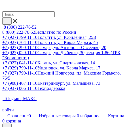
8 (800) 222-76-52
8 (800) 222-76-52
Бесплатно по России
+7 (927) 799-11-10
Тольятти, ул. Юбилейная, 25В
+7 (927) 764-11-10
Тольятти, ул. Карла Маркса, 45
+7 (927) 299-11-10
Самара, ул. Антонова-Овсеенко, 20
+7 (927) 029-11-10
Самара, ул. Дыбенко, 30, секция 1-86 (ТРК
"Космопорт")
+7 (927) 041-11-10
Казань, ул. Спартаковская, 14
+7 (929) 799-11-10
Ульяновск, ул. Карла Маркса, 17
+7 (927) 790-11-10
Нижний Новгород, пл. Максима Горького,
76/5
+7 (908) 407-11-10
Екатеринбург, ул. Малышева, 73
+7 (937) 066-11-10
Техподдержка
Telegram
МАКС
войти
Сравнение
0
Избранные товары
0
избранное
Корзина
0
корзина