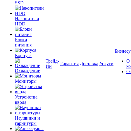
SSD
Накопители
HDD
Блоки
питания
Бизнесу
Корпуса
Трейд-
О
Гарантия
Доставка
Услуги
Ин
к
Охлаждение
О
Мониторы
Устройства
ввода
Наушники и
гарнитуры