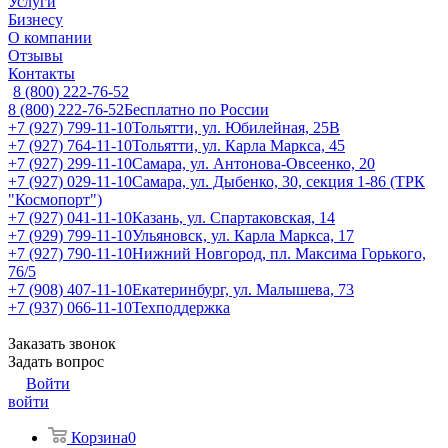
Услуги
Бизнесу
О компании
Отзывы
Контакты
8 (800) 222-76-52
8 (800) 222-76-52
Бесплатно по России
+7 (927) 799-11-10
Тольятти, ул. Юбилейная, 25В
+7 (927) 764-11-10
Тольятти, ул. Карла Маркса, 45
+7 (927) 299-11-10
Самара, ул. Антонова-Овсеенко, 20
+7 (927) 029-11-10
Самара, ул. Дыбенко, 30, секция 1-86 (ТРК
"Космопорт")
+7 (927) 041-11-10
Казань, ул. Спартаковская, 14
+7 (929) 799-11-10
Ульяновск, ул. Карла Маркса, 17
+7 (927) 790-11-10
Нижний Новгород, пл. Максима Горького,
76/5
+7 (908) 407-11-10
Екатеринбург, ул. Малышева, 73
+7 (937) 066-11-10
Техподдержка
Заказать звонок
Задать вопрос
Войти
войти
Корзина
0