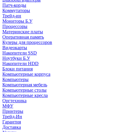
Патч-корды
Коммутаторы
Трейд-ин
Мониторы Б.У
Процессоры
Материнские платы
Оперативная память
Кулеры для процессоров
Видеокарты
Накопители SSD
Ноутбуки Б.У
Накопители HDD
Блоки питания
Компьютерные корпуса
Компьютеры
Компьютерная мебель
Компьютерные столы
Компьютерные кресла
Оргтехника
МФУ
Принтеры
Трейд-Ин
Гарантия
Доставка