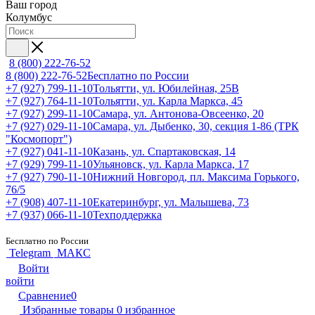
Ваш город
Колумбус
8 (800) 222-76-52
8 (800) 222-76-52
Бесплатно по России
+7 (927) 799-11-10
Тольятти, ул. Юбилейная, 25В
+7 (927) 764-11-10
Тольятти, ул. Карла Маркса, 45
+7 (927) 299-11-10
Самара, ул. Антонова-Овсеенко, 20
+7 (927) 029-11-10
Самара, ул. Дыбенко, 30, секция 1-86 (ТРК
"Космопорт")
+7 (927) 041-11-10
Казань, ул. Спартаковская, 14
+7 (929) 799-11-10
Ульяновск, ул. Карла Маркса, 17
+7 (927) 790-11-10
Нижний Новгород, пл. Максима Горького,
76/5
+7 (908) 407-11-10
Екатеринбург, ул. Малышева, 73
+7 (937) 066-11-10
Техподдержка
Бесплатно по России
Telegram
МАКС
Войти
войти
Сравнение
0
Избранные товары
0
избранное