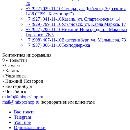
20
+7 (927) 029-11-10
Самара, ул. Дыбенко, 30, секция
1-86 (ТРК "Космопорт")
+7 (927) 041-11-10
Казань, ул. Спартаковская, 14
+7 (929) 799-11-10
Ульяновск, ул. Карла Маркса, 17
+7 (927) 790-11-10
Нижний Новгород, пл. Максима
Горького, 76/5
+7 (908) 407-11-10
Екатеринбург, ул. Малышева, 73
+7 (937) 066-11-10
Техподдержка
Контактная информация
• Тольятти
• Самара
• Казань
• Ульяновск
• Нижний Новгород
• Екатеринбург
• Челябинск
info@mixpcshop.ru
mail@mixpcshop.ru
(корпоративным клиентам)
Вконтакте
Telegram
YouTube
Одноклассники